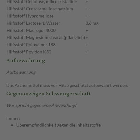
Hilfsstoff
Cellulose, mikrokristalline
+
Hilfsstoff
Croscarmellose natrium
+
Hilfsstoff
Hypromellose
+
Hilfsstoff
Lactose-1-Wasser
3,6 mg
Hilfsstoff
Macrogol 4000
+
Hilfsstoff
Magnesium stearat (pflanzlich)
+
Hilfsstoff
Poloxamer 188
+
Hilfsstoff
Povidon K30
+
Aufbewahrung
Aufbewahrung
Das Arzneimittel muss vor Hitze geschützt aufbewahrt werden.
Gegenanzeigen Schwangerschaft
Was spricht gegen eine Anwendung?
Immer:
Überempfindlichkeit gegen die Inhaltsstoffe