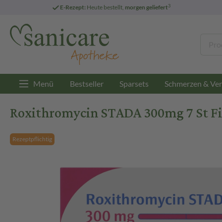
3
E-Rezept:
Heute bestellt,
morgen geliefert
Menü
Bestseller
Sparsets
Schmerzen & Ver
Roxithromycin STADA 300mg 7 St F
Rezeptpflichtig