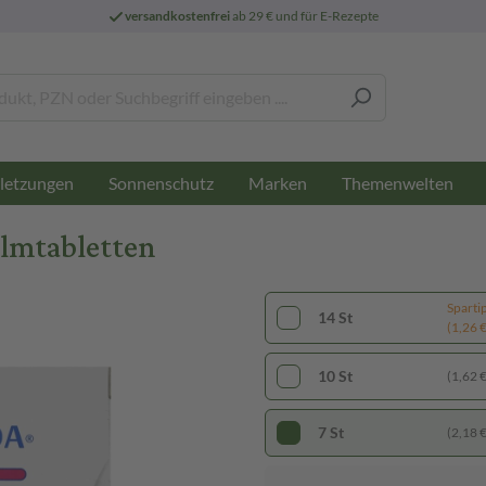
versandkostenfrei
ab 29 € und für E-Rezepte
letzungen
Sonnenschutz
Marken
Themenwelten
ilmtabletten
Sparti
14 St
(1,26 € 
10 St
(1,62 € 
7 St
(2,18 € 