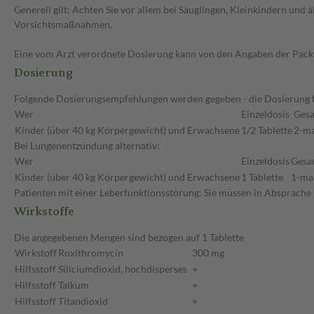
Generell gilt: Achten Sie vor allem bei Säuglingen, Kleinkindern un
Vorsichtsmaßnahmen.
Eine vom Arzt verordnete Dosierung kann von den Angaben der Packun
Dosierung
Folgende Dosierungsempfehlungen werden gegeben - die Dosierung fü
Wer
Einzeldosis
Gesa
Kinder (über 40 kg Körpergewicht) und Erwachsene
1/2 Tablette
2-ma
Bei Lungenentzündung alternativ:
Wer
Einzeldosis
Gesa
Kinder (über 40 kg Körpergewicht) und Erwachsene
1 Tablette
1-mal
Patienten mit einer Leberfunktionsstörung: Sie müssen in Absprache 
Wirkstoffe
Die angegebenen Mengen sind bezogen auf 1 Tablette
Wirkstoff
Roxithromycin
300 mg
Hilfsstoff
Siliciumdioxid, hochdisperses
+
Hilfsstoff
Talkum
+
Hilfsstoff
Titandioxid
+