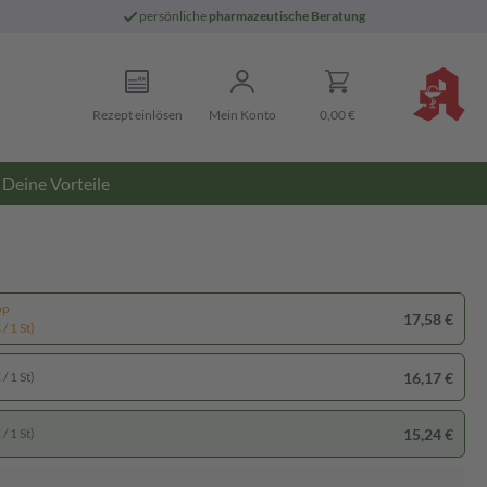
persönliche
pharmazeutische Beratung
Rezept einlösen
Mein Konto
0,00 €
Deine Vorteile
pp
17,58 €
/ 1 St)
16,17 €
/ 1 St)
15,24 €
/ 1 St)