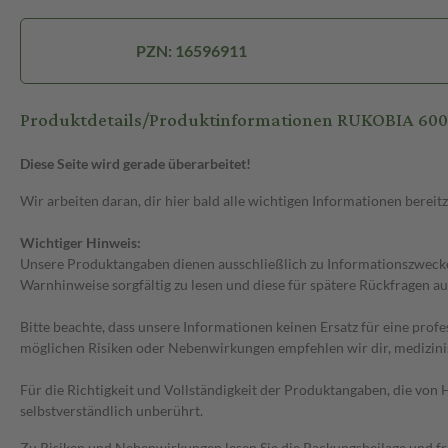
PZN: 16596911
Produktdetails/Produktinformationen RUKOBIA 6
Diese Seite wird gerade überarbeitet!
Wir arbeiten daran, dir hier bald alle wichtigen Informationen bereitz
Wichtiger Hinweis:
Unsere Produktangaben dienen ausschließlich zu Informationszwecken
Warnhinweise sorgfältig zu lesen und diese für spätere Rückfragen au
Bitte beachte, dass unsere Informationen keinen Ersatz für eine prof
möglichen Risiken oder Nebenwirkungen empfehlen wir dir, medizini
Für die Richtigkeit und Vollständigkeit der Produktangaben, die vo
selbstverständlich unberührt.
Zu Risiken und Nebenwirkungen lesen Sie die Packungsbeilage und frag