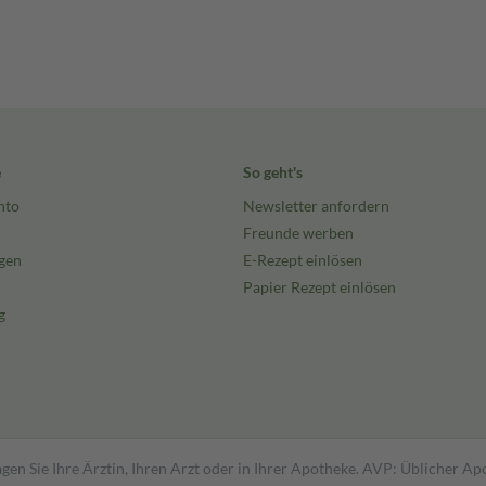
e
So geht's
nto
Newsletter anfordern
Freunde werben
gen
E-Rezept einlösen
Papier Rezept einlösen
g
gen Sie Ihre Ärztin, Ihren Arzt oder in Ihrer Apotheke. AVP: Üblicher A