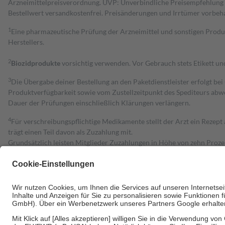
Arzneimittelpreisverordnung. UVP: Unverbindliche Preisempfehlung de
Bestell­wert versand­kosten­frei. Preisänderungen und Irrtümer vorbeh
1
Eine pharmazeutische Prüfung der Arzneimittel und sonstigen Pro
Herstellers.
2
Biozidprodukte
vorsichtig verwenden. Vor Gebrauch stets Etikett u
3
Die Übergabe deiner Bestellung an den Paketdienstleister erfolgt bei
Produktverfügbarkeit sowie vom Zustellzeitpunkt des Spediteurs abwe
Dauer der Prüfungen einschließlich Klärungen verlängern.
4
Für verschreibungspflichtige Medikamente stellt der Arzt ein Rezept 
trägt einen Teil davon als Zuzahlung mit.
Grundsätzlich leisten Mitglieder Zuzahlungen in Höhe von zehn Proz
zu entrichten.
Diese Regeln gelten grundsätzlich auch für Online-Apotheken.
Bei Heilmitteln und häuslicher Krankenpflege beträgt die Zuzahlung 
Um das Engagement der Versicherten für ihre eigene Gesundheit zu stä
• Kindern und Jugendlichen bis zum vollendeten 18. Lebensjahr mit
• Untersuchungen zur Vorsorge und Früherkennung, die von der GKV
• empfohlenen Schutzimpfungen