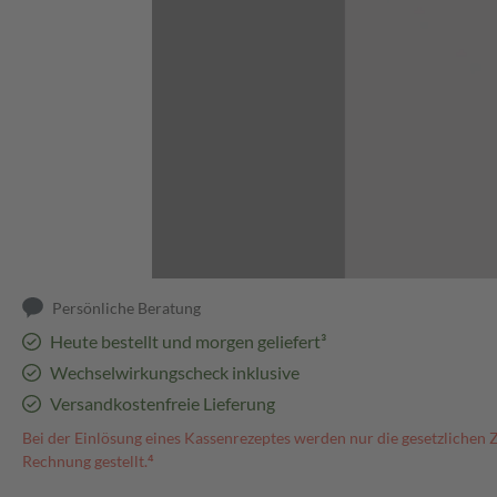
Abbildung kann abweichen
Persönliche Beratung
Heute bestellt und morgen geliefert³
Wechselwirkungscheck inklusive
Versandkostenfreie Lieferung
Bei der Einlösung eines Kassenrezeptes werden nur die gesetzlichen 
Rechnung gestellt.⁴