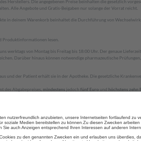
s Herstellers. Die angegebenen Preise beinhalten die gesetzlich vorgesc
alten. Alle Angebote und Gratis-Beigaben nur solange der Vorrat reicht.
dukte in deinem Warenkorb beinhaltet die Durchführung von Wechselwir
nd Produktinformationen lesen.
 uns werktags von Montag bis Freitag bis 18:00 Uhr. Der genaue Lieferze
ichen. Darüber hinaus können notwendige pharmazeutische Prüfungen, die
aus und der Patient erhält sie in der Apotheke. Die gesetzliche Krankenv
ent des Abgabepreises,
mindestens
jedoch
fünf Euro
und
höchstens zehn 
zehn Prozent der Kosten sowie zehn Euro je Verordnung.
rken und die besondere Stellung der Familie zu unterstützen, fallen
kein
 Ausnahme der Fahrkosten
 getragen werden