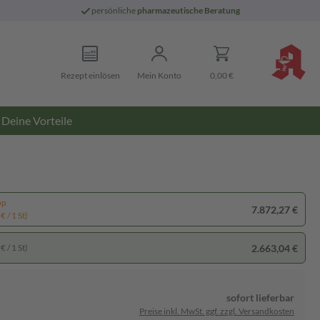
persönliche
pharmazeutische Beratung
Rezept einlösen
Mein Konto
0,00 €
Deine Vorteile
pp
7.872,27 €
€ / 1 St)
2.663,04 €
€ / 1 St)
sofort lieferbar
Preise inkl. MwSt. ggf. zzgl. Versandkosten