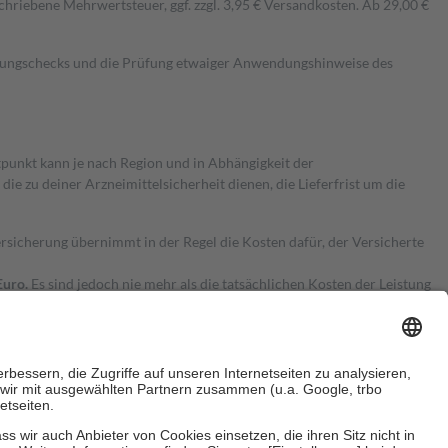
hriebene Mehrwertsteuer, ggf. zzgl. 3,95 € Versandkosten. Ab 29,00 €
kungschecks und die Prüfung etwaiger Anwendungshinweise des
itpunkt kann je nach Region und in Abhängigkeit der
 zu deiner Arzneimittelsicherheit dienen, die Lieferfrist um die
ersicherung übernimmt in der Regel die Kosten dafür, der Versicherte
Euro.
Es sind jedoch nie mehr als die tatsächlichen Kosten der Leistung
e Zuzahlungen
an bei: