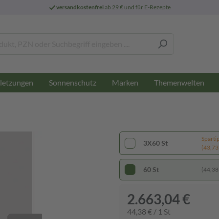
versandkostenfrei
ab 29 € und für E-Rezepte
letzungen
Sonnenschutz
Marken
Themenwelten
Sparti
3X60 St
(43,73 
60 St
(44,38 
2.663,04 €
44,38 € / 1 St