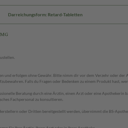
Darreichungsform: Retard-Tabletten
00MG
ustellen.
 und erfolgen ohne Gewähr. Bitte nimm dir vor dem Verzehr oder der An
fzubewahren. Falls du Fragen oder Bedenken zu einem Produkt hast, wende
essionelle Beratung durch eine Ärztin, einen Arzt oder eine Apothekerin
sches Fachpersonal zu konsultieren.
n Herstellern oder Dritten bereitgestellt werden, übernimmt die BS-Apot
en Sie Ihre Ärztin, Ihren Arzt oder in Ihrer Apotheke.