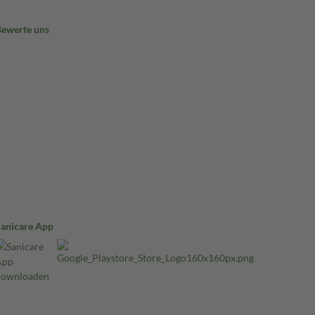
Bewerte uns
Sanicare App