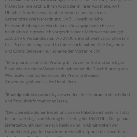
fragen Sie Ihre Ärztin, Ihren Arzt oder in Ihrer Apotheke. AVP:
Üblicher Apothekenverkaufspreis berechnet nach der
Arzneimittelpreisverordnung. UVP: Unverbindliche
Preisempfehlung des Herstellers. Die angegebenen Preise
beinhalten die gesetzlich vorgeschriebene Mehrwertsteuer, ggf.
zzgl. 3,95 € Versandkosten. Ab 29,00 € Bestell­wert versand­kosten­
frei. Preisänderungen und Irrtümer vorbehalten. Alle Angebote
und Gratis-Beigaben nur solange der Vorrat reicht.
1
Eine pharmazeutische Prüfung der Arzneimittel und sonstigen
Produkte in deinem Warenkorb beinhaltet die Durchführung von
Wechselwirkungschecks und die Prüfung etwaiger
Anwendungshinweise des Herstellers.
2
Biozidprodukte
vorsichtig verwenden. Vor Gebrauch stets Etikett
und Produktinformationen lesen.
3
Die Übergabe deiner Bestellung an den Paketdienstleister erfolgt
bei uns werktags von Montag bis Freitag bis 18:00 Uhr. Der genaue
Lieferzeitpunkt kann je nach Region und in Abhängigkeit der
Produktverfügbarkeit sowie vom Zustellzeitpunkt des Spediteurs