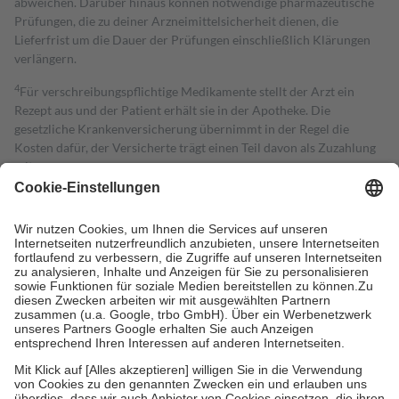
abweichen. Darüber hinaus können notwendige pharmazeutische
Prüfungen, die zu deiner Arzneimittelsicherheit dienen, die
Lieferfrist um die Dauer der Prüfungen einschließlich Klärungen
verlängern.
4
Für verschreibungspflichtige Medikamente stellt der Arzt ein
Rezept aus und der Patient erhält sie in der Apotheke. Die
gesetzliche Krankenversicherung übernimmt in der Regel die
Kosten dafür, der Versicherte trägt einen Teil davon als Zuzahlung
mit.
Grundsätzlich leisten Mitglieder Zuzahlungen in Höhe von zehn
Prozent des Abgabepreises,
mindestens
jedoch
fünf Euro
und
höchstens zehn Euro.
Es sind jedoch nie mehr als die tatsächlichen
Kosten der Leistung zu entrichten.
Diese Regeln gelten grundsätzlich auch für Online-Apotheken.
Bei Heilmitteln und häuslicher Krankenpflege beträgt die
Zuzahlung zehn Prozent der Kosten sowie zehn Euro je
Verordnung.
Um das Engagement der Versicherten für ihre eigene Gesundheit zu
stärken und die besondere Stellung der Familie zu unterstützen,
fallen
keine Zuzahlungen
an bei:
• Kindern und Jugendlichen bis zum vollendeten 18. Lebensjahr