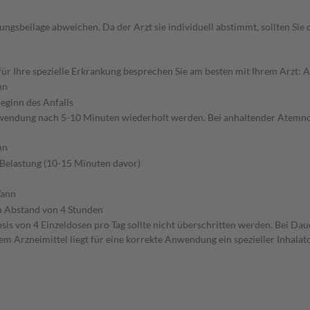
gsbeilage abweichen. Da der Arzt sie individuell abstimmt, sollten Si
r Ihre spezielle Erkrankung besprechen Sie am besten mit Ihrem Arzt: 
nn
eginn des Anfalls
endung nach 5-10 Minuten wiederholt werden. Bei anhaltender Atemnot s
nn
 Belastung (10-15 Minuten davor)
ann
m Abstand von 4 Stunden
sis von 4 Einzeldosen pro Tag sollte nicht überschritten werden. Bei D
em Arzneimittel liegt für eine korrekte Anwendung ein spezieller Inhalato