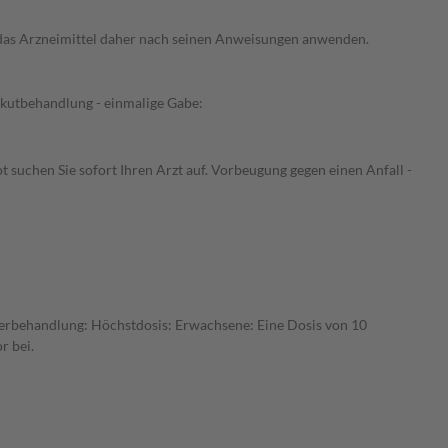
e das Arzneimittel daher nach seinen Anweisungen anwenden.
Akutbehandlung - einmalige Gabe:
uchen Sie sofort Ihren Arzt auf. Vorbeugung gegen einen Anfall -
auerbehandlung: Höchstdosis: Erwachsene: Eine Dosis von 10
r bei.