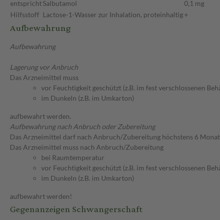
entspricht
Salbutamol
0,1 mg
Hilfsstoff
Lactose-1-Wasser zur Inhalation, proteinhaltig
+
Aufbewahrung
Aufbewahrung
Lagerung vor Anbruch
Das Arzneimittel muss
vor Feuchtigkeit geschützt (z.B. im fest verschlossenen Behä
im Dunkeln (z.B. im Umkarton)
aufbewahrt werden.
Aufbewahrung nach Anbruch oder Zubereitung
Das Arzneimittel darf nach Anbruch/Zubereitung höchstens 6 Mona
Das Arzneimittel muss nach Anbruch/Zubereitung
bei Raumtemperatur
vor Feuchtigkeit geschützt (z.B. im fest verschlossenen Behä
im Dunkeln (z.B. im Umkarton)
aufbewahrt werden!
Gegenanzeigen Schwangerschaft