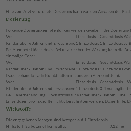
Eine vom Arzt verordnete Dosierung kann von den Angaben der Packun
Dosierung
Folgende Dosierungsempfehlungen werden gegeben - die Dosierung fü
Wer
Einzeldosis
Gesamtdosis
Wa
Kinder über 6 Jahren und Erwachsene
1 Einzeldosis
1 Einzeldosis
zu B
Bei Atemnot: Höchstdosis: Bei unzureichender Wirkung kann die Anw
einmalige Gabe:
Wer
Einzeldosis
Gesamtdosis
Wa
Kinder über 6 Jahren und Erwachsene
1 Einzeldosis
1 Einzeldosis
vor
Dauerbehandlung (in Kombination mit anderen Arzneimitteln):
Wer
Einzeldosis
Gesamtdosis
W
Kinder über 6 Jahren und Erwachsene
1 Einzeldosis
3-4 mal täglich
i
Bei Dauerbehandlung: Höchstdosis für Kinder über 6 Jahren: Eine Do
Einzeldosen pro Tag sollte nicht überschritten werden. Dosierhilfe: D
Wirkstoffe
Die angegebenen Mengen sind bezogen auf 1 Einzeldosis
Hilfsstoff
Salbutamol hemisulfat
0,12 mg