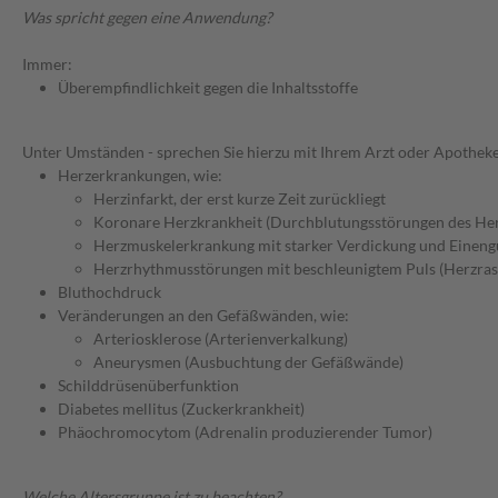
Was spricht gegen eine Anwendung?
Immer:
Überempfindlichkeit gegen die Inhaltsstoffe
Unter Umständen - sprechen Sie hierzu mit Ihrem Arzt oder Apotheke
Herzerkrankungen, wie:
Herzinfarkt, der erst kurze Zeit zurückliegt
Koronare Herzkrankheit (Durchblutungsstörungen des He
Herzmuskelerkrankung mit starker Verdickung und Einen
Herzrhythmusstörungen mit beschleunigtem Puls (Herzras
Bluthochdruck
Veränderungen an den Gefäßwänden, wie:
Arteriosklerose (Arterienverkalkung)
Aneurysmen (Ausbuchtung der Gefäßwände)
Schilddrüsenüberfunktion
Diabetes mellitus (Zuckerkrankheit)
Phäochromocytom (Adrenalin produzierender Tumor)
Welche Altersgruppe ist zu beachten?