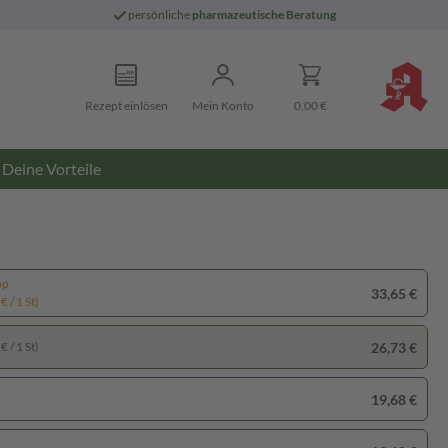
persönliche
pharmazeutische Beratung
Rezept einlösen
Mein Konto
0,00 €
Deine Vorteile
pp
33,65 €
€ / 1 St)
26,73 €
€ / 1 St)
19,68 €