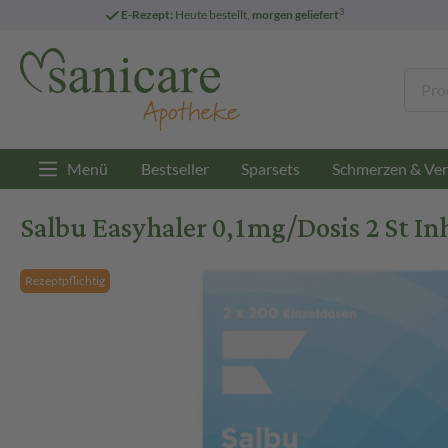
3
E-Rezept:
Heute bestellt,
morgen geliefert
Menü
Bestseller
Sparsets
Schmerzen & Ver
Salbu Easyhaler 0,1mg/Dosis 2 St In
Rezeptpflichtig