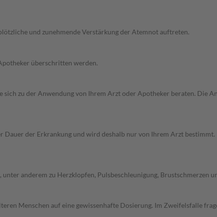
 plötzliche und zunehmende Verstärkung der Atemnot auftreten.
 Apotheker überschritten werden.
n Sie sich zu der Anwendung von Ihrem Arzt oder Apotheker beraten. Die 
Dauer der Erkrankung und wird deshalb nur von Ihrem Arzt bestimmt. Pri
unter anderem zu Herzklopfen, Pulsbeschleunigung, Brustschmerzen und 
d älteren Menschen auf eine gewissenhafte Dosierung. Im Zweifelsfalle f