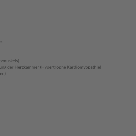
r:
rzmuskels)
gung der Herzkammer (Hypertrophe Kardiomyopathie)
en)