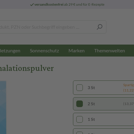
versandkostenfrei
ab 29 € und für E-Rezepte
letzungen
Sonnenschutz
Marken
Themenwelten
halationspulver
Sparti
3 St
(11,22 
2 St
(13,37 
1 St