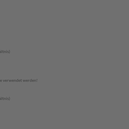
ltnis)
te verwendet werden!
ltnis)