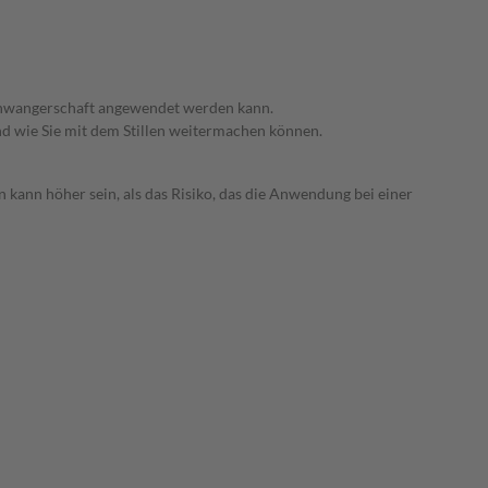
 Schwangerschaft angewendet werden kann.
nd wie Sie mit dem Stillen weitermachen können.
 kann höher sein, als das Risiko, das die Anwendung bei einer