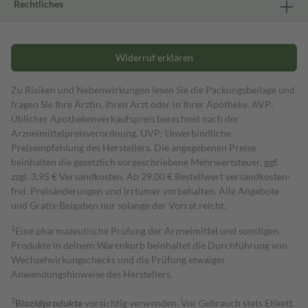
Rechtliches
Widerruf erklären
Zu Risiken und Nebenwirkungen lesen Sie die Packungsbeilage und
fragen Sie Ihre Ärztin, Ihren Arzt oder in Ihrer Apotheke. AVP:
Üblicher Apothekenverkaufspreis berechnet nach der
Arzneimittelpreisverordnung. UVP: Unverbindliche
Preisempfehlung des Herstellers. Die angegebenen Preise
beinhalten die gesetzlich vorgeschriebene Mehrwertsteuer, ggf.
zzgl. 3,95 € Versandkosten. Ab 29,00 € Bestell­wert versand­kosten­
frei. Preisänderungen und Irrtümer vorbehalten. Alle Angebote
und Gratis-Beigaben nur solange der Vorrat reicht.
1
Eine pharmazeutische Prüfung der Arzneimittel und sonstigen
Produkte in deinem Warenkorb beinhaltet die Durchführung von
Wechselwirkungschecks und die Prüfung etwaiger
Anwendungshinweise des Herstellers.
2
Biozidprodukte
vorsichtig verwenden. Vor Gebrauch stets Etikett