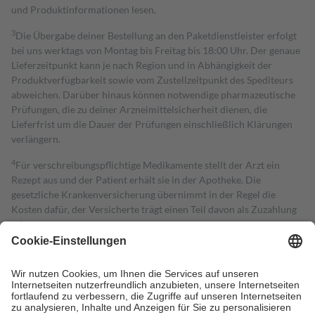
und Produktinformationen lesen.
3
Die Übergabe deiner Bestellung an den Paketdienstleister erfolgt
bei uns werktags von Montag bis Freitag bis 18:00 Uhr. Der genaue
Lieferzeitpunkt kann je nach Region und in Abhängigkeit der
Produktverfügbarkeit sowie vom Zustellzeitpunkt des Spediteurs
abweichen. Darüber hinaus können notwendige pharmazeutische
Prüfungen, die zu deiner Arzneimittelsicherheit dienen, die
Lieferfrist um die Dauer der Prüfungen einschließlich Klärungen
verlängern.
4
Für verschreibungspflichtige Medikamente stellt der Arzt ein
Rezept aus und der Patient erhält sie in der Apotheke. Die
gesetzliche Krankenversicherung übernimmt in der Regel die
Kosten dafür, der Versicherte trägt einen Teil davon als Zuzahlung
mit.
Grundsätzlich leisten Mitglieder Zuzahlungen in Höhe von zehn
Prozent des Abgabepreises,
mindestens
jedoch
fünf Euro
und
höchstens zehn Euro.
Es sind jedoch nie mehr als die tatsächlichen
Kosten der Leistung zu entrichten.
Diese Regeln gelten grundsätzlich auch für Online-Apotheken.
Bei Heilmitteln und häuslicher Krankenpflege beträgt die