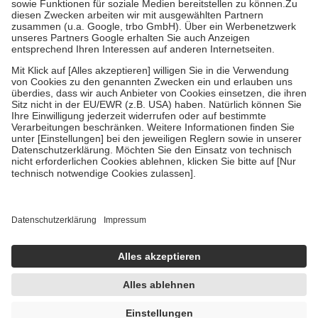
Zuzahlung zehn Prozent der Kosten sowie zehn Euro je
Verordnung.
Um das Engagement der Versicherten für ihre eigene Gesundheit zu
stärken und die besondere Stellung der Familie zu unterstützen,
fallen
keine Zuzahlungen
an bei:
• Kindern und Jugendlichen bis zum vollendeten 18. Lebensjahr
mit Ausnahme der Fahrkosten
• Untersuchungen zur Vorsorge und Früherkennung, die von der
GKV getragen werden
• empfohlenen Schutzimpfungen
• Harn- und Blutteststreifen
Wir nutzen Trusted Shops als unabhängigen Dienstleister für die
Einholung von Bewertungen. Trusted Shops hat Maßnahmen
getroffen, um sicherzustellen, dass es sich um echte Bewertungen
handelt. Mehr Informationen findest du hier:
https://help.etrusted.com/hc/de/articles/4419944605341
Einige Bilder und Inhalte wurden unter Zuhilfenahme künstlicher
Intelligenz erstellt.