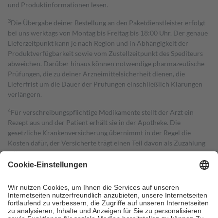
und Produktinformationen lesen.
3
Die Übergabe deiner Bestellung an den Paketdienstleister erfolgt
bei uns werktags von Montag bis Freitag bis 18:00 Uhr. Der genaue
Lieferzeitpunkt kann je nach Region und in Abhängigkeit der
Produktverfügbarkeit sowie vom Zustellzeitpunkt des Spediteurs
abweichen. Darüber hinaus können notwendige pharmazeutische
Prüfungen, die zu deiner Arzneimittelsicherheit dienen, die
Lieferfrist um die Dauer der Prüfungen einschließlich Klärungen
verlängern.
4
Für verschreibungspflichtige Medikamente stellt der Arzt ein
Rezept aus und der Patient erhält sie in der Apotheke. Die
gesetzliche Krankenversicherung übernimmt in der Regel die
Kosten dafür, der Versicherte trägt einen Teil davon als Zuzahlung
mit.
Grundsätzlich leisten Mitglieder Zuzahlungen in Höhe von zehn
Prozent des Abgabepreises,
mindestens
jedoch
fünf Euro
und
höchstens zehn Euro.
Es sind jedoch nie mehr als die tatsächlichen
Kosten der Leistung zu entrichten.
Diese Regeln gelten grundsätzlich auch für Online-Apotheken.
Bei Heilmitteln und häuslicher Krankenpflege beträgt die