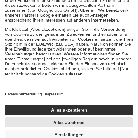
Zuzahlung zehn Prozent der Kosten sowie zehn Euro je
Verordnung.
Um das Engagement der Versicherten für ihre eigene Gesundheit zu
stärken und die besondere Stellung der Familie zu unterstützen,
fallen
keine Zuzahlungen
an bei:
• Kindern und Jugendlichen bis zum vollendeten 18. Lebensjahr
mit Ausnahme der Fahrkosten
• Untersuchungen zur Vorsorge und Früherkennung, die von der
GKV getragen werden
• empfohlenen Schutzimpfungen
• Harn- und Blutteststreifen
Wir nutzen Trusted Shops als unabhängigen Dienstleister für die
Einholung von Bewertungen. Trusted Shops hat Maßnahmen
getroffen, um sicherzustellen, dass es sich um echte Bewertungen
handelt. Mehr Informationen findest du hier:
https://help.etrusted.com/hc/de/articles/4419944605341
Einige Bilder und Inhalte wurden unter Zuhilfenahme künstlicher
Intelligenz erstellt.