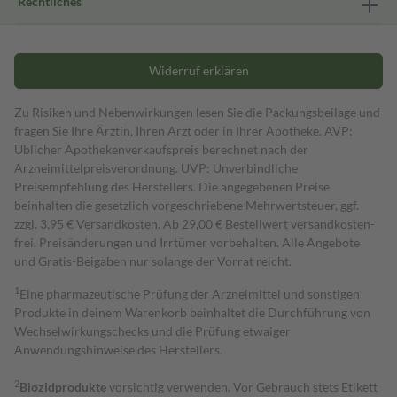
Rechtliches
Widerruf erklären
Zu Risiken und Nebenwirkungen lesen Sie die Packungsbeilage und
fragen Sie Ihre Ärztin, Ihren Arzt oder in Ihrer Apotheke. AVP:
Üblicher Apothekenverkaufspreis berechnet nach der
Arzneimittelpreisverordnung. UVP: Unverbindliche
Preisempfehlung des Herstellers. Die angegebenen Preise
beinhalten die gesetzlich vorgeschriebene Mehrwertsteuer, ggf.
zzgl. 3,95 € Versandkosten. Ab 29,00 € Bestell­wert versand­kosten­
frei. Preisänderungen und Irrtümer vorbehalten. Alle Angebote
und Gratis-Beigaben nur solange der Vorrat reicht.
1
Eine pharmazeutische Prüfung der Arzneimittel und sonstigen
Produkte in deinem Warenkorb beinhaltet die Durchführung von
Wechselwirkungschecks und die Prüfung etwaiger
Anwendungshinweise des Herstellers.
2
Biozidprodukte
vorsichtig verwenden. Vor Gebrauch stets Etikett