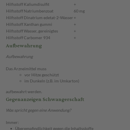
Hilfsstoff
Kaliumdisulfit
+
Hilfsstoff
Natriumbenzoat
60 mg
Hilfsstoff
Dinatrium edetat-2-Wasser
+
Hilfsstoff
Xanthan gummi
+
Hilfsstoff
Wasser, gereinigtes
+
Hilfsstoff
Carbomer 934
+
Aufbewahrung
Aufbewahrung
Das Arzneimittel muss
vor Hitze geschützt
im Dunkeln (z.B. im Umkarton)
aufbewahrt werden.
Gegenanzeigen Schwangerschaft
Was spricht gegen eine Anwendung?
Immer:
Überempfindlichkeit gegen die Inhaltsstoffe