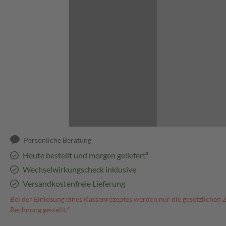
Abbildung kann abweichen
Persönliche Beratung
Heute bestellt und morgen geliefert³
Wechselwirkungscheck inklusive
Versandkostenfreie Lieferung
Bei der Einlösung eines Kassenrezeptes werden nur die gesetzlichen 
Rechnung gestellt.⁴