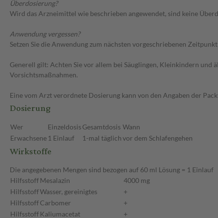
Überdosierung?
Wird das Arzneimittel wie beschrieben angewendet, sind keine Überdo
Anwendung vergessen?
Setzen Sie die Anwendung zum nächsten vorgeschriebenen Zeitpunkt g
Generell gilt: Achten Sie vor allem bei Säuglingen, Kleinkindern un
Vorsichtsmaßnahmen.
Eine vom Arzt verordnete Dosierung kann von den Angaben der Packun
Dosierung
Wer
Einzeldosis
Gesamtdosis
Wann
Erwachsene
1 Einlauf
1-mal täglich
vor dem Schlafengehen
Wirkstoffe
Die angegebenen Mengen sind bezogen auf 60 ml Lösung = 1 Einlauf
Hilfsstoff
Mesalazin
4000 mg
Hilfsstoff
Wasser, gereinigtes
+
Hilfsstoff
Carbomer
+
Hilfsstoff
Kaliumacetat
+