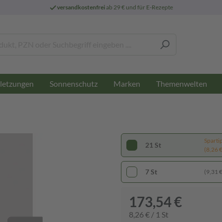
versandkostenfrei
ab 29 € und für E-Rezepte
letzungen
Sonnenschutz
Marken
Themenwelten
Sparti
21 St
(8,26 € 
7 St
(9,31 € 
173,54 €
8,26 € / 1 St