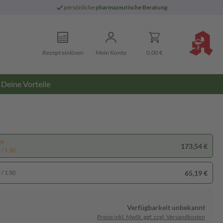
persönliche
pharmazeutische Beratung
Rezept einlösen
Mein Konto
0,00 €
Deine Vorteile
pp
173,54 €
/ 1 St)
65,19 €
/ 1 St)
Verfügbarkeit unbekannt
Preise inkl. MwSt. ggf. zzgl. Versandkosten