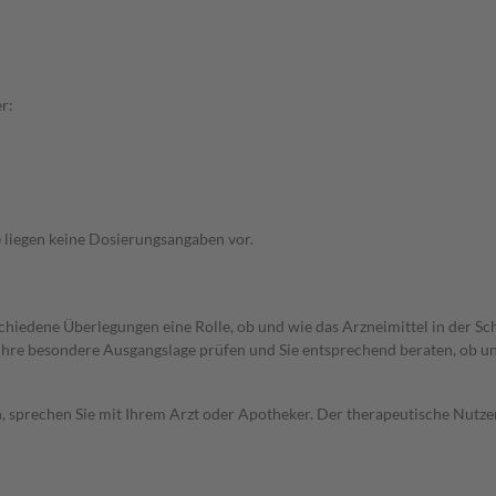
r:
 liegen keine Dosierungsangaben vor.
rschiedene Überlegungen eine Rolle, ob und wie das Arzneimittel in der
rd Ihre besondere Ausgangslage prüfen und Sie entsprechend beraten, ob u
, sprechen Sie mit Ihrem Arzt oder Apotheker. Der therapeutische Nutzen