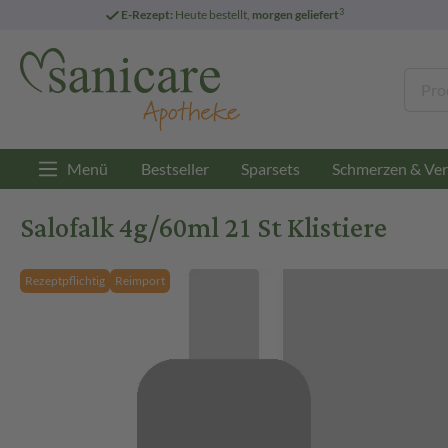
3
E-Rezept:
Heute bestellt,
morgen geliefert
Menü
Bestseller
Sparsets
Schmerzen & Ver
Salofalk 4g/60ml 21 St Klistiere
Rezeptpflichtig
Reimport