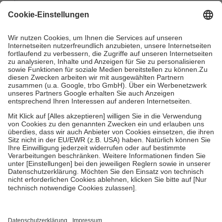
mit.
Grundsätzlich leisten Mitglieder Zuzahlungen in Höhe von zehn
Prozent des Abgabepreises,
mindestens
jedoch
fünf Euro
und
höchstens zehn Euro.
Es sind jedoch nie mehr als die tatsächlichen
Kosten der Leistung zu entrichten.
Diese Regeln gelten grundsätzlich auch für Online-Apotheken.
Bei Heilmitteln und häuslicher Krankenpflege beträgt die
Zuzahlung zehn Prozent der Kosten sowie zehn Euro je
Verordnung.
Um das Engagement der Versicherten für ihre eigene Gesundheit zu
stärken und die besondere Stellung der Familie zu unterstützen,
fallen
keine Zuzahlungen
an bei:
• Kindern und Jugendlichen bis zum vollendeten 18. Lebensjahr
mit Ausnahme der Fahrkosten
• Untersuchungen zur Vorsorge und Früherkennung, die von der
GKV getragen werden
• empfohlenen Schutzimpfungen
• Harn- und Blutteststreifen
Wir nutzen Trusted Shops als unabhängigen Dienstleister für die
Einholung von Bewertungen. Trusted Shops hat Maßnahmen
getroffen, um sicherzustellen, dass es sich um echte Bewertungen