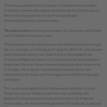
1
Eine pharmazeutische Prüfung der Arzneimittel und sonstigen
Produkte in deinem Warenkorb beinhaltet die Durchführung von
Wechselwirkungschecks und die Prüfung etwaiger
Anwendungshinweise des Herstellers.
2
Biozidprodukte
vorsichtig verwenden. Vor Gebrauch stets Etikett
und Produktinformationen lesen.
3
Die Übergabe deiner Bestellung an den Paketdienstleister erfolgt
bei uns werktags von Montag bis Freitag bis 18:00 Uhr. Der genaue
Lieferzeitpunkt kann je nach Region und in Abhängigkeit der
Produktverfügbarkeit sowie vom Zustellzeitpunkt des Spediteurs
abweichen. Darüber hinaus können notwendige pharmazeutische
Prüfungen, die zu deiner Arzneimittelsicherheit dienen, die
Lieferfrist um die Dauer der Prüfungen einschließlich Klärungen
verlängern.
4
Für verschreibungspflichtige Medikamente stellt der Arzt ein
Rezept aus und der Patient erhält sie in der Apotheke. Die
gesetzliche Krankenversicherung übernimmt in der Regel die
Kosten dafür, der Versicherte trägt einen Teil davon als Zuzahlung