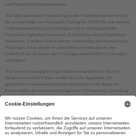
und Produktinformationen lesen.
3
Die Übergabe deiner Bestellung an den Paketdienstleister erfolgt
bei uns werktags von Montag bis Freitag bis 18:00 Uhr. Der genaue
Lieferzeitpunkt kann je nach Region und in Abhängigkeit der
Produktverfügbarkeit sowie vom Zustellzeitpunkt des Spediteurs
abweichen. Darüber hinaus können notwendige pharmazeutische
Prüfungen, die zu deiner Arzneimittelsicherheit dienen, die
Lieferfrist um die Dauer der Prüfungen einschließlich Klärungen
verlängern.
4
Für verschreibungspflichtige Medikamente stellt der Arzt ein
Rezept aus und der Patient erhält sie in der Apotheke. Die
gesetzliche Krankenversicherung übernimmt in der Regel die
Kosten dafür, der Versicherte trägt einen Teil davon als Zuzahlung
mit.
Grundsätzlich leisten Mitglieder Zuzahlungen in Höhe von zehn
Prozent des Abgabepreises,
mindestens
jedoch
fünf Euro
und
höchstens zehn Euro.
Es sind jedoch nie mehr als die tatsächlichen
Kosten der Leistung zu entrichten.
Diese Regeln gelten grundsätzlich auch für Online-Apotheken.
Bei Heilmitteln und häuslicher Krankenpflege beträgt die