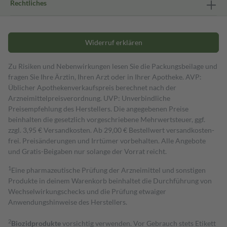
Rechtliches
Widerruf erklären
Zu Risiken und Nebenwirkungen lesen Sie die Packungsbeilage und
fragen Sie Ihre Ärztin, Ihren Arzt oder in Ihrer Apotheke. AVP:
Üblicher Apothekenverkaufspreis berechnet nach der
Arzneimittelpreisverordnung. UVP: Unverbindliche
Preisempfehlung des Herstellers. Die angegebenen Preise
beinhalten die gesetzlich vorgeschriebene Mehrwertsteuer, ggf.
zzgl. 3,95 € Versandkosten. Ab 29,00 € Bestell­wert versand­kosten­
frei. Preisänderungen und Irrtümer vorbehalten. Alle Angebote
und Gratis-Beigaben nur solange der Vorrat reicht.
1
Eine pharmazeutische Prüfung der Arzneimittel und sonstigen
Produkte in deinem Warenkorb beinhaltet die Durchführung von
Wechselwirkungschecks und die Prüfung etwaiger
Anwendungshinweise des Herstellers.
2
Biozidprodukte
vorsichtig verwenden. Vor Gebrauch stets Etikett