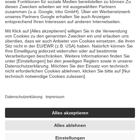
Zuzahlung zehn Prozent der Kosten sowie zehn Euro je
Verordnung.
Um das Engagement der Versicherten für ihre eigene Gesundheit zu
stärken und die besondere Stellung der Familie zu unterstützen,
fallen
keine Zuzahlungen
an bei:
• Kindern und Jugendlichen bis zum vollendeten 18. Lebensjahr
mit Ausnahme der Fahrkosten
• Untersuchungen zur Vorsorge und Früherkennung, die von der
GKV getragen werden
• empfohlenen Schutzimpfungen
• Harn- und Blutteststreifen
Wir nutzen Trusted Shops als unabhängigen Dienstleister für die
Einholung von Bewertungen. Trusted Shops hat Maßnahmen
getroffen, um sicherzustellen, dass es sich um echte Bewertungen
handelt. Mehr Informationen findest du hier:
https://help.etrusted.com/hc/de/articles/4419944605341
Einige Bilder und Inhalte wurden unter Zuhilfenahme künstlicher
Intelligenz erstellt.