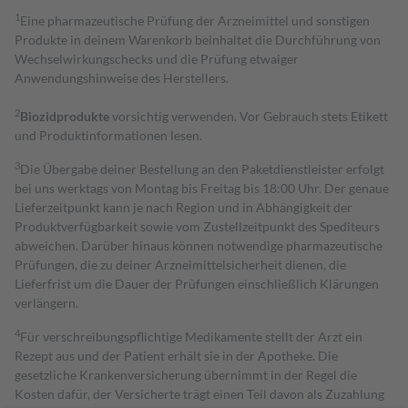
1
Eine pharmazeutische Prüfung der Arzneimittel und sonstigen
Produkte in deinem Warenkorb beinhaltet die Durchführung von
Wechselwirkungschecks und die Prüfung etwaiger
Anwendungshinweise des Herstellers.
2
Biozidprodukte
vorsichtig verwenden. Vor Gebrauch stets Etikett
und Produktinformationen lesen.
3
Die Übergabe deiner Bestellung an den Paketdienstleister erfolgt
bei uns werktags von Montag bis Freitag bis 18:00 Uhr. Der genaue
Lieferzeitpunkt kann je nach Region und in Abhängigkeit der
Produktverfügbarkeit sowie vom Zustellzeitpunkt des Spediteurs
abweichen. Darüber hinaus können notwendige pharmazeutische
Prüfungen, die zu deiner Arzneimittelsicherheit dienen, die
Lieferfrist um die Dauer der Prüfungen einschließlich Klärungen
verlängern.
4
Für verschreibungspflichtige Medikamente stellt der Arzt ein
Rezept aus und der Patient erhält sie in der Apotheke. Die
gesetzliche Krankenversicherung übernimmt in der Regel die
Kosten dafür, der Versicherte trägt einen Teil davon als Zuzahlung