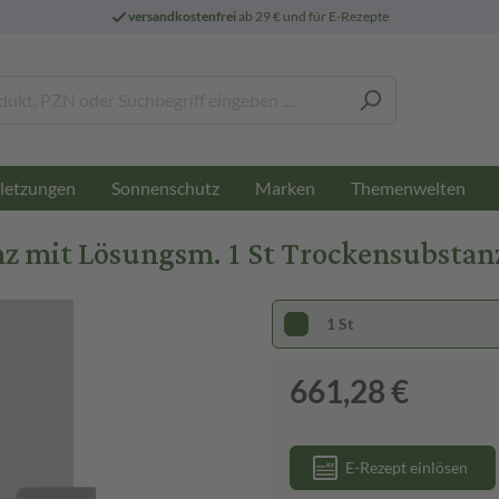
versandkostenfrei
ab 29 € und für E-Rezepte
letzungen
Sonnenschutz
Marken
Themenwelten
 mit Lösungsm. 1 St Trockensubstan
1 St
661,28 €
E-Rezept einlösen