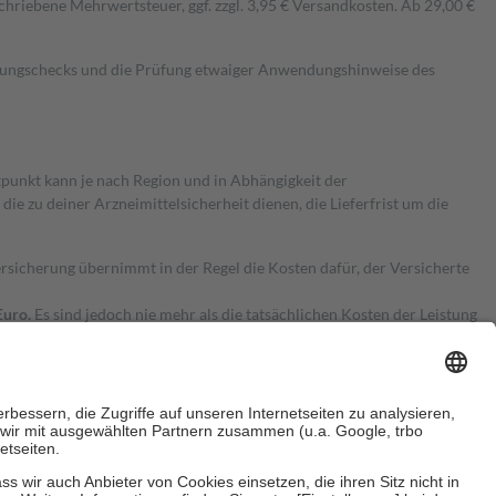
hriebene Mehrwertsteuer, ggf. zzgl. 3,95 € Versandkosten. Ab 29,00 €
kungschecks und die Prüfung etwaiger Anwendungshinweise des
itpunkt kann je nach Region und in Abhängigkeit der
 zu deiner Arzneimittelsicherheit dienen, die Lieferfrist um die
ersicherung übernimmt in der Regel die Kosten dafür, der Versicherte
Euro.
Es sind jedoch nie mehr als die tatsächlichen Kosten der Leistung
e Zuzahlungen
an bei: