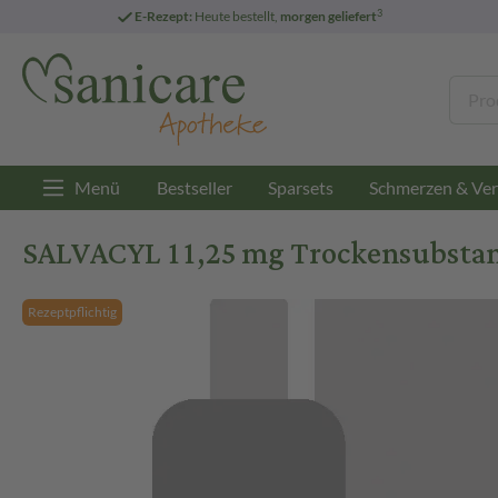
3
E-Rezept:
Heute bestellt,
morgen geliefert
Menü
Bestseller
Sparsets
Schmerzen & Ver
SALVACYL 11,25 mg Trockensubstanz
Rezeptpflichtig