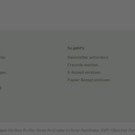
e
So geht's
nto
Newsletter anfordern
Freunde werben
gen
E-Rezept einlösen
Papier Rezept einlösen
g
gen Sie Ihre Ärztin, Ihren Arzt oder in Ihrer Apotheke. AVP: Üblicher A