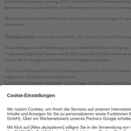
Arzneimittelpreisverordnung. UVP: Unverbindliche Preisempfehlung de
Bestell­wert versand­kosten­frei. Preisänderungen und Irrtümer vorbeh
1
Eine pharmazeutische Prüfung der Arzneimittel und sonstigen Pro
Herstellers.
2
Biozidprodukte
vorsichtig verwenden. Vor Gebrauch stets Etikett u
3
Die Übergabe deiner Bestellung an den Paketdienstleister erfolgt bei
Produktverfügbarkeit sowie vom Zustellzeitpunkt des Spediteurs abwe
Dauer der Prüfungen einschließlich Klärungen verlängern.
4
Für verschreibungspflichtige Medikamente stellt der Arzt ein Rezept 
trägt einen Teil davon als Zuzahlung mit.
Grundsätzlich leisten Mitglieder Zuzahlungen in Höhe von zehn Proz
zu entrichten.
Diese Regeln gelten grundsätzlich auch für Online-Apotheken.
Bei Heilmitteln und häuslicher Krankenpflege beträgt die Zuzahlung 
Um das Engagement der Versicherten für ihre eigene Gesundheit zu stä
• Kindern und Jugendlichen bis zum vollendeten 18. Lebensjahr mit
• Untersuchungen zur Vorsorge und Früherkennung, die von der GKV
• empfohlenen Schutzimpfungen