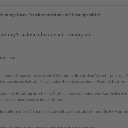
ichungsform: Trockensubstanz mit Lösungsmittel
,25 mg Trockensubstanz mit Lösungsm.
ustellen.
 und erfolgen ohne Gewähr. Bitte nimm dir vor dem Verzehr oder der An
fzubewahren. Falls du Fragen oder Bedenken zu einem Produkt hast, wende
essionelle Beratung durch eine Ärztin, einen Arzt oder eine Apothekerin
sches Fachpersonal zu konsultieren.
n Herstellern oder Dritten bereitgestellt werden, übernimmt die BS-Apot
en Sie Ihre Ärztin, Ihren Arzt oder in Ihrer Apotheke.