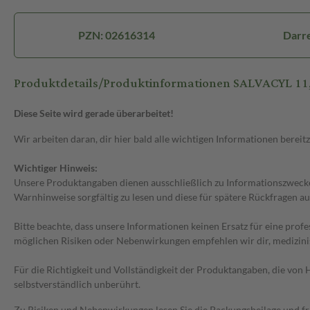
PZN: 02616314
Darre
Produktdetails/Produktinformationen SALVACYL 11
Diese Seite wird gerade überarbeitet!
Wir arbeiten daran, dir hier bald alle wichtigen Informationen bereitz
Wichtiger Hinweis:
Unsere Produktangaben dienen ausschließlich zu Informationszwecken
Warnhinweise sorgfältig zu lesen und diese für spätere Rückfragen au
Bitte beachte, dass unsere Informationen keinen Ersatz für eine prof
möglichen Risiken oder Nebenwirkungen empfehlen wir dir, medizini
Für die Richtigkeit und Vollständigkeit der Produktangaben, die vo
selbstverständlich unberührt.
Zu Risiken und Nebenwirkungen lesen Sie die Packungsbeilage und frag