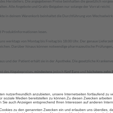
s Herstellers. Die angegebenen Preise beinhalten die gesetzlich vorgesc
alten. Alle Angebote und Gratis-Beigaben nur solange der Vorrat reicht.
dukte in deinem Warenkorb beinhaltet die Durchführung von Wechselwir
nd Produktinformationen lesen.
 uns werktags von Montag bis Freitag bis 18:00 Uhr. Der genaue Lieferze
ichen. Darüber hinaus können notwendige pharmazeutische Prüfungen, die
aus und der Patient erhält sie in der Apotheke. Die gesetzliche Krankenv
ent des Abgabepreises,
mindestens
jedoch
fünf Euro
und
höchstens zehn 
zehn Prozent der Kosten sowie zehn Euro je Verordnung.
rken und die besondere Stellung der Familie zu unterstützen, fallen
kein
 Ausnahme der Fahrkosten
 getragen werden