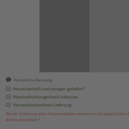
Abbildung kann abweichen
Persönliche Beratung
Heute bestellt und morgen geliefert³
Wechselwirkungscheck inklusive
Versandkostenfreie Lieferung
Bei der Einlösung eines Kassenrezeptes werden nur die gesetzlichen 
Rechnung gestellt.⁴