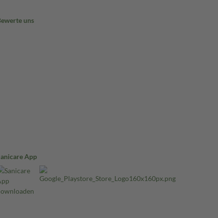
Bewerte uns
Sanicare App