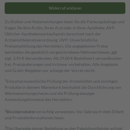
Widerruf erklären
Zu Risiken und Nebenwirkungen lesen Sie die Packungsbeilage und
fragen Sie Ihre Ärztin, Ihren Arzt oder in Ihrer Apotheke. AVP:
Üblicher Apothekenverkaufspreis berechnet nach der
Arzneimittelpreisverordnung. UVP: Unverbindliche
Preisempfehlung des Herstellers. Die angegebenen Preise
beinhalten die gesetzlich vorgeschriebene Mehrwertsteuer, ggf.
zzgl. 3,95 € Versandkosten. Ab 29,00 € Bestell­wert versand­kosten­
frei. Preisänderungen und Irrtümer vorbehalten. Alle Angebote
und Gratis-Beigaben nur solange der Vorrat reicht.
1
Eine pharmazeutische Prüfung der Arzneimittel und sonstigen
Produkte in deinem Warenkorb beinhaltet die Durchführung von
Wechselwirkungschecks und die Prüfung etwaiger
Anwendungshinweise des Herstellers.
2
Biozidprodukte
vorsichtig verwenden. Vor Gebrauch stets Etikett
und Produktinformationen lesen.
3
Die Übergabe deiner Bestellung an den Paketdienstleister erfolgt