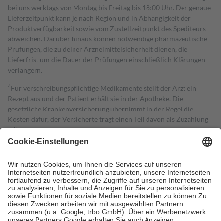
bei uns werktags von Montag bis Freitag bis 18:00 Uhr. Der genaue
Lieferzeitpunkt kann je nach Region und in Abhängigkeit der
Produktverfügbarkeit sowie vom Zustellzeitpunkt des Spediteurs
abweichen. Darüber hinaus können notwendige pharmazeutische
Prüfungen, die zu deiner Arzneimittelsicherheit dienen, die
Lieferfrist um die Dauer der Prüfungen einschließlich Klärungen
verlängern.
4
Für verschreibungspflichtige Medikamente stellt der Arzt ein
Rezept aus und der Patient erhält sie in der Apotheke. Die
gesetzliche Krankenversicherung übernimmt in der Regel die
Kosten dafür, der Versicherte trägt einen Teil davon als Zuzahlung
mit.
Grundsätzlich leisten Mitglieder Zuzahlungen in Höhe von zehn
Prozent des Abgabepreises,
mindestens
jedoch
fünf Euro
und
höchstens zehn Euro.
Es sind jedoch nie mehr als die tatsächlichen
Kosten der Leistung zu entrichten.
Diese Regeln gelten grundsätzlich auch für Online-Apotheken.
Bei Heilmitteln und häuslicher Krankenpflege beträgt die
Zuzahlung zehn Prozent der Kosten sowie zehn Euro je
Verordnung.