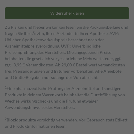
Widerruf erklären
Zu Risiken und Nebenwirkungen lesen Sie die Packungsbeilage und
fragen Sie Ihre Ärztin, Ihren Arzt oder in Ihrer Apotheke. AVP:
Üblicher Apothekenverkaufspreis berechnet nach der
Arzneimittelpreisverordnung. UVP: Unverbindliche
Preisempfehlung des Herstellers. Die angegebenen Preise
beinhalten die gesetzlich vorgeschriebene Mehrwertsteuer, ggf.
zzgl. 3,95 € Versandkosten. Ab 29,00 € Bestell­wert versand­kosten­
frei. Preisänderungen und Irrtümer vorbehalten. Alle Angebote
und Gratis-Beigaben nur solange der Vorrat reicht.
1
Eine pharmazeutische Prüfung der Arzneimittel und sonstigen
Produkte in deinem Warenkorb beinhaltet die Durchführung von
Wechselwirkungschecks und die Prüfung etwaiger
Anwendungshinweise des Herstellers.
2
Biozidprodukte
vorsichtig verwenden. Vor Gebrauch stets Etikett
und Produktinformationen lesen.