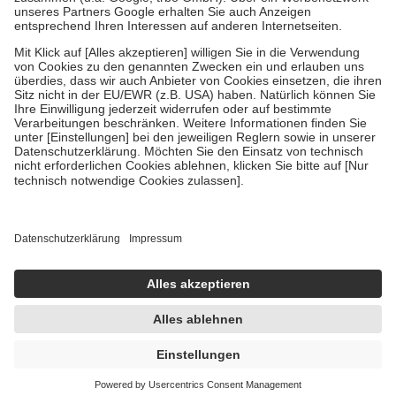
Um das Engagement der Versicherten für ihre eigene Gesundheit zu
stärken und die besondere Stellung der Familie zu unterstützen,
fallen
keine Zuzahlungen
an bei:
• Kindern und Jugendlichen bis zum vollendeten 18. Lebensjahr
mit Ausnahme der Fahrkosten
• Untersuchungen zur Vorsorge und Früherkennung, die von der
GKV getragen werden
• empfohlenen Schutzimpfungen
• Harn- und Blutteststreifen
Wir nutzen Trusted Shops als unabhängigen Dienstleister für die
Einholung von Bewertungen. Trusted Shops hat Maßnahmen
getroffen, um sicherzustellen, dass es sich um echte Bewertungen
handelt. Mehr Informationen findest du hier:
https://help.etrusted.com/hc/de/articles/4419944605341
Einige Bilder und Inhalte wurden unter Zuhilfenahme künstlicher
Intelligenz erstellt.