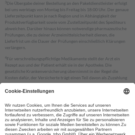
3
Die Übergabe deiner Bestellung an den Paketdienstleister erfolgt
bei uns werktags von Montag bis Freitag bis 18:00 Uhr. Der genaue
Lieferzeitpunkt kann je nach Region und in Abhängigkeit der
Produktverfügbarkeit sowie vom Zustellzeitpunkt des Spediteurs
abweichen. Darüber hinaus können notwendige pharmazeutische
Prüfungen, die zu deiner Arzneimittelsicherheit dienen, die
Lieferfrist um die Dauer der Prüfungen einschließlich Klärungen
verlängern.
4
Für verschreibungspflichtige Medikamente stellt der Arzt ein
Rezept aus und der Patient erhält sie in der Apotheke. Die
gesetzliche Krankenversicherung übernimmt in der Regel die
Kosten dafür, der Versicherte trägt einen Teil davon als Zuzahlung
mit.
Grundsätzlich leisten Mitglieder Zuzahlungen in Höhe von zehn
Prozent des Abgabepreises,
mindestens
jedoch
fünf Euro
und
höchstens zehn Euro.
Es sind jedoch nie mehr als die tatsächlichen
Kosten der Leistung zu entrichten.
Diese Regeln gelten grundsätzlich auch für Online-Apotheken.
Bei Heilmitteln und häuslicher Krankenpflege beträgt die
Zuzahlung zehn Prozent der Kosten sowie zehn Euro je
Verordnung.