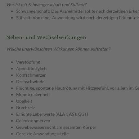
Was ist mit Schwangerschaft und Stillzeit?
Schwangerschaft: Das Arzneimittel sollte nach derzeitigen Erk
Stillzeit: Von einer Anwendung wird nach derzeitigen Erkenntniss
Neben- und Wechselwirkungen
Welche unerwünschten Wirkungen können auftreten?
Verstopfung
Appetitlosigkeit
Kopfschmerzen
Drehschwindel
Flüchtige, spontane Hautrötung mit Hitzegefühl, vor allem im Ge
Mundtrockenheit
Übelkeit
Brechreiz
Erhöhte Leberwerte (ALAT, AST, GGT)
Gelenkschmerzen
Gewebewassersucht am gesamten Körper
Gereizte Anwendungsstelle