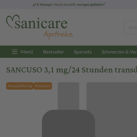
3
E-Rezept:
Heute bestellt,
morgen geliefert
Menü
Bestseller
Sparsets
Schmerzen & Ver
SANCUSO 3,1 mg/24 Stunden transder
Rezeptpflichtig
Reimport