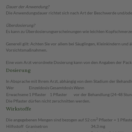
Dauer der Anwendung?
Die Anwendungsdauer richtet sich nach Art der Beschwerde und/oder
Überdosierung?
Es kann zu Überdosierungserscheinungen wie leichten Kopfschmerzen
Generell gilt: Achten Sie vor allem bei Säuglingen, Kleinkindern un
Vorsichtsmaßnahmen.
Eine vom Arzt verordnete Dosierung kann von den Angaben der Packun
Dosierung
In Absprache mit Ihrem Arzt, abhängig von dem Stadium der Behandlu
Wer
Einzeldosis
Gesamtdosis
Wann
Erwachsene
1 Pflaster
1 Pflaster
vor der Behandlung (24-48 Stun
Die Pflaster dürfen nicht zerschnitten werden.
Wirkstoffe
2
Die angegebenen Mengen sind bezogen auf 52 cm
Pflaster = 1 Pflast
Hilfsstoff
Granisetron
34,3 mg