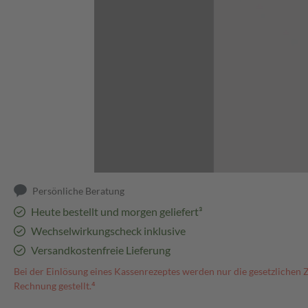
Abbildung kann abweichen
Persönliche Beratung
Heute bestellt und morgen geliefert³
Wechselwirkungscheck inklusive
Versandkostenfreie Lieferung
Bei der Einlösung eines Kassenrezeptes werden nur die gesetzlichen 
Rechnung gestellt.⁴