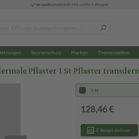
versandkostenfrei
ab 29 € und für E-Rezepte
letzungen
Sonnenschutz
Marken
Themenwelten
male Pflaster 1 St Pflaster transder
1 St
128,46 €
E-Rezept einlösen