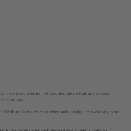
zen, Herzbeschwerden mit beschleunigtem Puls und zu einer
n Verbindung.
ragen Sie Ihren Arzt oder Apotheker nach etwaigen Auswirkungen oder
e das Arzneimittel daher nach seinen Anweisungen anwenden.