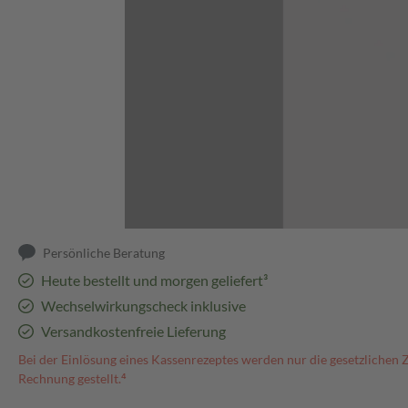
Abbildung kann abweichen
Persönliche Beratung
Heute bestellt und morgen geliefert³
Wechselwirkungscheck inklusive
Versandkostenfreie Lieferung
Bei der Einlösung eines Kassenrezeptes werden nur die gesetzlichen 
Rechnung gestellt.⁴