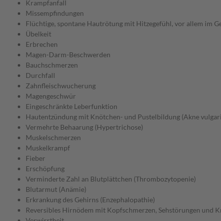
Krampfanfall
Missempfindungen
Flüchtige, spontane Hautrötung mit Hitzegefühl, vor allem im Ge
Übelkeit
Erbrechen
Magen-Darm-Beschwerden
Bauchschmerzen
Durchfall
Zahnfleischwucherung
Magengeschwür
Eingeschränkte Leberfunktion
Hautentzündung mit Knötchen- und Pustelbildung (Akne vulgari
Vermehrte Behaarung (Hypertrichose)
Muskelschmerzen
Muskelkrampf
Fieber
Erschöpfung
Verminderte Zahl an Blutplättchen (Thrombozytopenie)
Blutarmut (Anämie)
Erkrankung des Gehirns (Enzephalopathie)
Reversibles Hirnödem mit Kopfschmerzen, Sehstörungen und K
Verwirrtheit