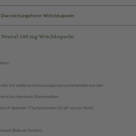
Darreichungsform: Weichkapseln
 Neoral 100 mg Weichkapseln
ation
ereits mit anderen Immunsuppressiva behandelt wurden
n von Knochenmark/Stammzellen
urch Spender-T-Lymphozyten (Graft-versus-host)
haut (Behcet-Uveitis)