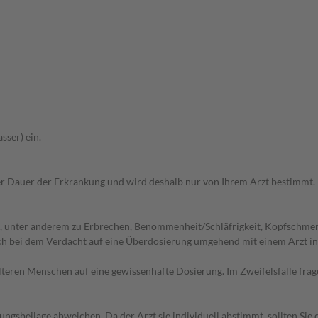
sser) ein.
r Dauer der Erkrankung und wird deshalb nur von Ihrem Arzt bestimmt.
, unter anderem zu Erbrechen, Benommenheit/Schläfrigkeit, Kopfschmer
ich bei dem Verdacht auf eine Überdosierung umgehend mit einem Arzt i
d älteren Menschen auf eine gewissenhafte Dosierung. Im Zweifelsfalle f
gsbeilage abweichen. Da der Arzt sie individuell abstimmt, sollten Si