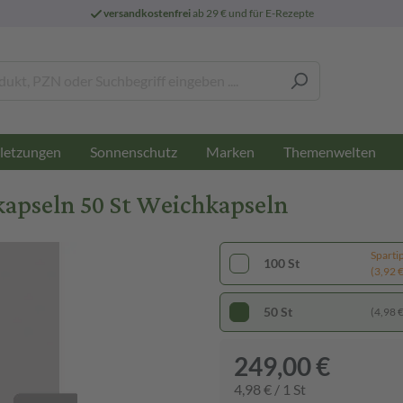
versandkostenfrei
ab 29 € und für E-Rezepte
letzungen
Sonnenschutz
Marken
Themenwelten
pseln 50 St Weichkapseln
Sparti
100 St
(3,92 € 
50 St
(4,98 € 
249,00 €
4,98 € / 1 St