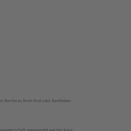
n Sie hierzu Ihren Arzt oder Apotheker.
 Schwangerschaft angewendet werden kann.