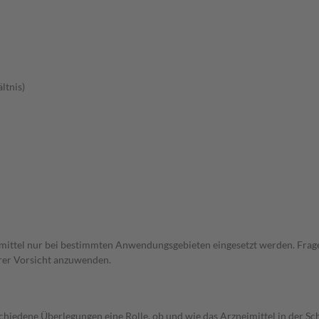
ltnis)
eimittel nur bei bestimmten Anwendungsgebieten eingesetzt werden. Frage
erer Vorsicht anzuwenden.
rschiedene Überlegungen eine Rolle, ob und wie das Arzneimittel in der