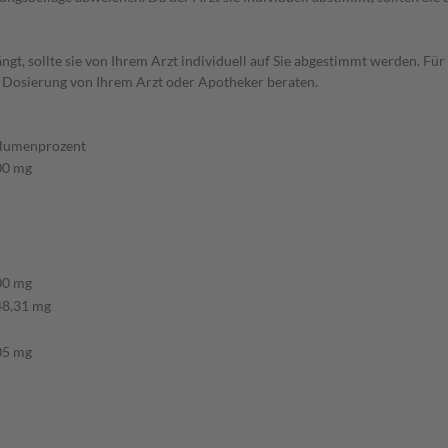
t, sollte sie von Ihrem Arzt individuell auf Sie abgestimmt werden. Für
r Dosierung von Ihrem Arzt oder Apotheker beraten.
olumenprozent
00 mg
00 mg
48,31 mg
05 mg