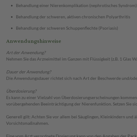
Behandlung einer Nierenkomplikation (nephrotisches Syndrom)
Behandlung der schweren, aktiven chronischen Polyarthritis
Behandlung der schweren Schuppenflechte (Psoriasis)
Anwendungshinweise
Art der Anwendung?
Nehmen Sie das Arzneimittel im Ganzen mit Flüssigkeit (z.B. 1 Glas Wa
Dauer der Anwendung?
Die Anwendungsdauer richtet sich nach Art der Beschwerde und/ode
Überdosierung?
Es kann zu einer Vielzahl von Überdosierungserscheinungen kommen
vorübergehenden Beeinträchtigung der Nierenfunktion. Setzen Sie s
Generell gilt: Achten Sie vor allem bei Säuglingen, Kleinkindern un
Vorsichtsmaßnahmen.
Eine vom Arzt verordnete Dosierung kann von den Angaben der Packun