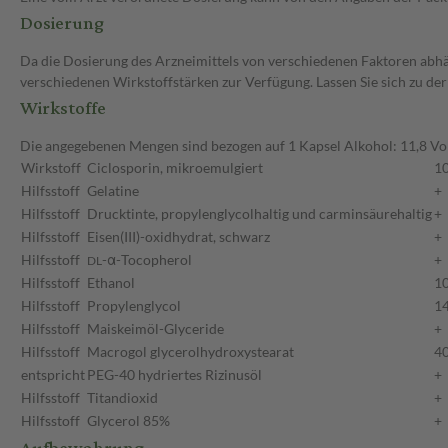
Dosierung
Da die Dosierung des Arzneimittels von verschiedenen Faktoren abhäng
verschiedenen Wirkstoffstärken zur Verfügung. Lassen Sie sich zu de
Wirkstoffe
Die angegebenen Mengen sind bezogen auf 1 Kapsel Alkohol: 11,8 V
Wirkstoff
Ciclosporin, mikroemulgiert
1
Hilfsstoff
Gelatine
+
Hilfsstoff
Drucktinte, propylenglycolhaltig und carminsäurehaltig
+
Hilfsstoff
Eisen(III)-oxidhydrat, schwarz
+
Hilfsstoff
-α-Tocopherol
+
DL
Hilfsstoff
Ethanol
1
Hilfsstoff
Propylenglycol
1
Hilfsstoff
Maiskeimöl-Glyceride
+
Hilfsstoff
Macrogol glycerolhydroxystearat
4
entspricht
PEG-40 hydriertes Rizinusöl
+
Hilfsstoff
Titandioxid
+
Hilfsstoff
Glycerol 85%
+