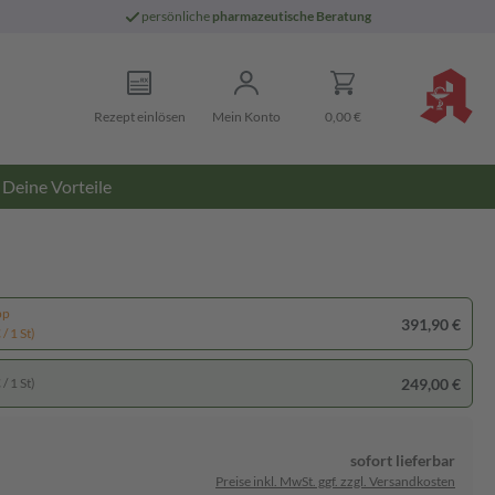
persönliche
pharmazeutische Beratung
Rezept einlösen
Mein Konto
0,00 €
Deine Vorteile
pp
391,90 €
/ 1 St)
249,00 €
/ 1 St)
sofort lieferbar
Preise inkl. MwSt. ggf. zzgl. Versandkosten