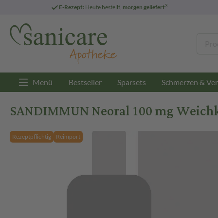
3
E-Rezept:
Heute bestellt,
morgen geliefert
Menü
Bestseller
Sparsets
Schmerzen & Ver
SANDIMMUN Neoral 100 mg Weichka
Rezeptpflichtig
Reimport