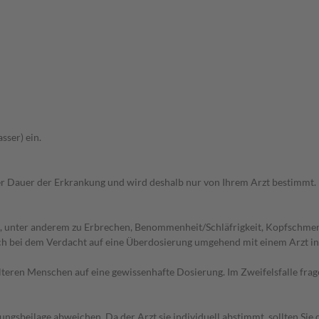
sser) ein.
r Dauer der Erkrankung und wird deshalb nur von Ihrem Arzt bestimmt.
, unter anderem zu Erbrechen, Benommenheit/Schläfrigkeit, Kopfschmer
ich bei dem Verdacht auf eine Überdosierung umgehend mit einem Arzt i
d älteren Menschen auf eine gewissenhafte Dosierung. Im Zweifelsfalle f
gsbeilage abweichen. Da der Arzt sie individuell abstimmt, sollten Si