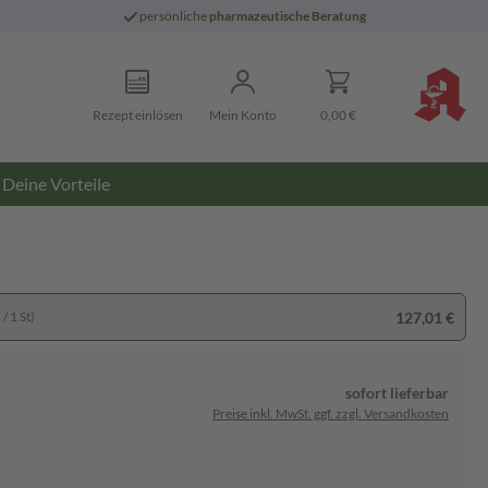
persönliche
pharmazeutische Beratung
Rezept einlösen
Mein Konto
0,00 €
Deine Vorteile
127,01 €
/ 1 St)
sofort lieferbar
Preise inkl. MwSt. ggf. zzgl. Versandkosten