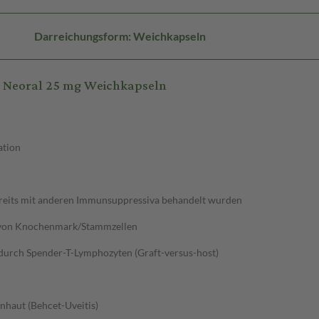
Darreichungsform: Weichkapseln
 Neoral 25 mg Weichkapseln
ation
ereits mit anderen Immunsuppressiva behandelt wurden
n von Knochenmark/Stammzellen
urch Spender-T-Lymphozyten (Graft-versus-host)
haut (Behcet-Uveitis)