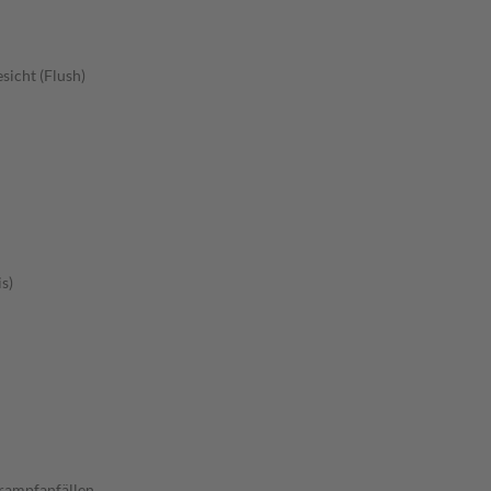
sicht (Flush)
s)
rampfanfällen