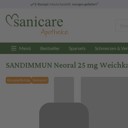
3
E-Rezept:
Heute bestellt,
morgen geliefert
Menü
Bestseller
Sparsets
Schmerzen & Ver
SANDIMMUN Neoral 25 mg Weichkap
Rezeptpflichtig
Reimport