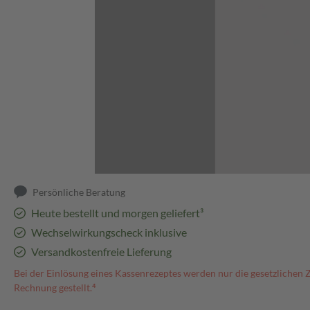
Abbildung kann abweichen
Persönliche Beratung
Heute bestellt und morgen geliefert³
Wechselwirkungscheck inklusive
Versandkostenfreie Lieferung
Bei der Einlösung eines Kassenrezeptes werden nur die gesetzlichen 
Rechnung gestellt.⁴