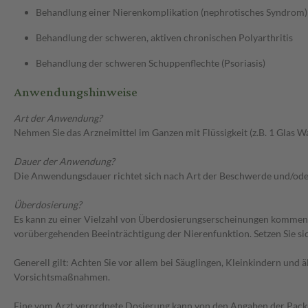
Behandlung einer Nierenkomplikation (nephrotisches Syndrom)
Behandlung der schweren, aktiven chronischen Polyarthritis
Behandlung der schweren Schuppenflechte (Psoriasis)
Anwendungshinweise
Art der Anwendung?
Nehmen Sie das Arzneimittel im Ganzen mit Flüssigkeit (z.B. 1 Glas Wa
Dauer der Anwendung?
Die Anwendungsdauer richtet sich nach Art der Beschwerde und/ode
Überdosierung?
Es kann zu einer Vielzahl von Überdosierungserscheinungen kommen
vorübergehenden Beeinträchtigung der Nierenfunktion. Setzen Sie s
Generell gilt: Achten Sie vor allem bei Säuglingen, Kleinkindern un
Vorsichtsmaßnahmen.
Eine vom Arzt verordnete Dosierung kann von den Angaben der Packun