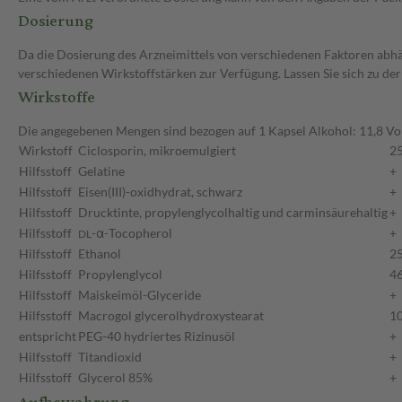
Dosierung
Da die Dosierung des Arzneimittels von verschiedenen Faktoren abhäng
verschiedenen Wirkstoffstärken zur Verfügung. Lassen Sie sich zu de
Wirkstoffe
Die angegebenen Mengen sind bezogen auf 1 Kapsel Alkohol: 11,8 V
Wirkstoff
Ciclosporin, mikroemulgiert
2
Hilfsstoff
Gelatine
+
Hilfsstoff
Eisen(III)-oxidhydrat, schwarz
+
Hilfsstoff
Drucktinte, propylenglycolhaltig und carminsäurehaltig
+
Hilfsstoff
-α-Tocopherol
+
DL
Hilfsstoff
Ethanol
2
Hilfsstoff
Propylenglycol
4
Hilfsstoff
Maiskeimöl-Glyceride
+
Hilfsstoff
Macrogol glycerolhydroxystearat
1
entspricht
PEG-40 hydriertes Rizinusöl
+
Hilfsstoff
Titandioxid
+
Hilfsstoff
Glycerol 85%
+