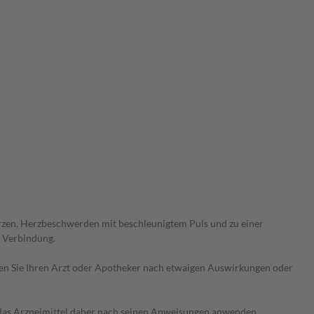
zen, Herzbeschwerden mit beschleunigtem Puls und zu einer
n Verbindung.
ragen Sie Ihren Arzt oder Apotheker nach etwaigen Auswirkungen oder
e das Arzneimittel daher nach seinen Anweisungen anwenden.