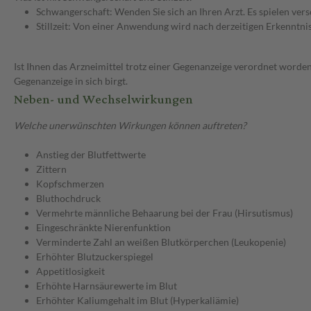
Schwangerschaft: Wenden Sie sich an Ihren Arzt. Es spielen ve
Stillzeit: Von einer Anwendung wird nach derzeitigen Erkenntniss
Ist Ihnen das Arzneimittel trotz einer Gegenanzeige verordnet worden
Gegenanzeige in sich birgt.
Neben- und Wechselwirkungen
Welche unerwünschten Wirkungen können auftreten?
Anstieg der Blutfettwerte
Zittern
Kopfschmerzen
Bluthochdruck
Vermehrte männliche Behaarung bei der Frau (Hirsutismus)
Eingeschränkte Nierenfunktion
Verminderte Zahl an weißen Blutkörperchen (Leukopenie)
Erhöhter Blutzuckerspiegel
Appetitlosigkeit
Erhöhte Harnsäurewerte im Blut
Erhöhter Kaliumgehalt im Blut (Hyperkaliämie)