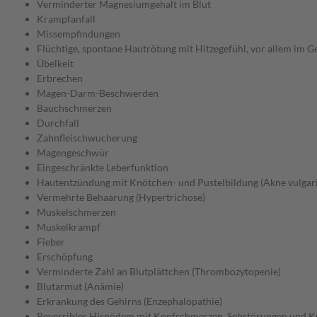
Verminderter Magnesiumgehalt im Blut
Krampfanfall
Missempfindungen
Flüchtige, spontane Hautrötung mit Hitzegefühl, vor allem im Ge
Übelkeit
Erbrechen
Magen-Darm-Beschwerden
Bauchschmerzen
Durchfall
Zahnfleischwucherung
Magengeschwür
Eingeschränkte Leberfunktion
Hautentzündung mit Knötchen- und Pustelbildung (Akne vulgari
Vermehrte Behaarung (Hypertrichose)
Muskelschmerzen
Muskelkrampf
Fieber
Erschöpfung
Verminderte Zahl an Blutplättchen (Thrombozytopenie)
Blutarmut (Anämie)
Erkrankung des Gehirns (Enzephalopathie)
Reversibles Hirnödem mit Kopfschmerzen, Sehstörungen und K