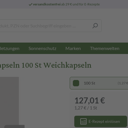
versandkostenfrei
ab 29 € und für E-Rezepte
letzungen
Sonnenschutz
Marken
Themenwelten
seln 100 St Weichkapseln
100 St
(1,27 € 
127,01 €
1,27 € / 1 St
E-Rezept einlösen