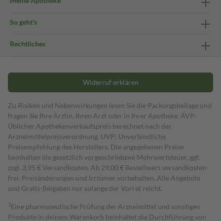
Meine Apotheke
So geht's
Rechtliches
Widerruf erklären
Zu Risiken und Nebenwirkungen lesen Sie die Packungsbeilage und
fragen Sie Ihre Ärztin, Ihren Arzt oder in Ihrer Apotheke. AVP:
Üblicher Apothekenverkaufspreis berechnet nach der
Arzneimittelpreisverordnung. UVP: Unverbindliche
Preisempfehlung des Herstellers. Die angegebenen Preise
beinhalten die gesetzlich vorgeschriebene Mehrwertsteuer, ggf.
zzgl. 3,95 € Versandkosten. Ab 29,00 € Bestell­wert versand­kosten­
frei. Preisänderungen und Irrtümer vorbehalten. Alle Angebote
und Gratis-Beigaben nur solange der Vorrat reicht.
1
Eine pharmazeutische Prüfung der Arzneimittel und sonstigen
Produkte in deinem Warenkorb beinhaltet die Durchführung von