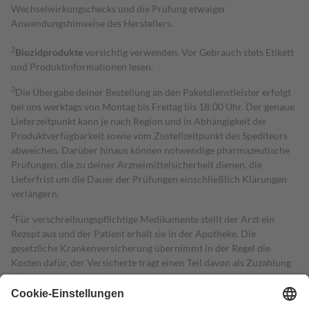
Wechselwirkungschecks und die Prüfung etwaiger
Anwendungshinweise des Herstellers.
2
Biozidprodukte
vorsichtig verwenden. Vor Gebrauch stets Etikett
und Produktinformationen lesen.
3
Die Übergabe deiner Bestellung an den Paketdienstleister erfolgt
bei uns werktags von Montag bis Freitag bis 18:00 Uhr. Der genaue
Lieferzeitpunkt kann je nach Region und in Abhängigkeit der
Produktverfügbarkeit sowie vom Zustellzeitpunkt des Spediteurs
abweichen. Darüber hinaus können notwendige pharmazeutische
Prüfungen, die zu deiner Arzneimittelsicherheit dienen, die
Lieferfrist um die Dauer der Prüfungen einschließlich Klärungen
verlängern.
4
Für verschreibungspflichtige Medikamente stellt der Arzt ein
Rezept aus und der Patient erhält sie in der Apotheke. Die
gesetzliche Krankenversicherung übernimmt in der Regel die
Kosten dafür, der Versicherte trägt einen Teil davon als Zuzahlung
mit.
Grundsätzlich leisten Mitglieder Zuzahlungen in Höhe von zehn
Prozent des Abgabepreises,
mindestens
jedoch
fünf Euro
und