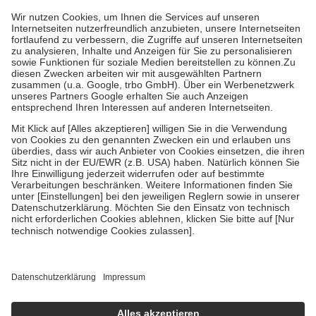
höchstens zehn Euro.
Es sind jedoch nie mehr als die tatsächlichen
Kosten der Leistung zu entrichten.
Diese Regeln gelten grundsätzlich auch für Online-Apotheken.
Bei Heilmitteln und häuslicher Krankenpflege beträgt die
Zuzahlung zehn Prozent der Kosten sowie zehn Euro je
Verordnung.
Um das Engagement der Versicherten für ihre eigene Gesundheit zu
stärken und die besondere Stellung der Familie zu unterstützen,
fallen
keine Zuzahlungen
an bei:
• Kindern und Jugendlichen bis zum vollendeten 18. Lebensjahr
mit Ausnahme der Fahrkosten
• Untersuchungen zur Vorsorge und Früherkennung, die von der
GKV getragen werden
• empfohlenen Schutzimpfungen
• Harn- und Blutteststreifen
Wir nutzen Trusted Shops als unabhängigen Dienstleister für die
Einholung von Bewertungen. Trusted Shops hat Maßnahmen
getroffen, um sicherzustellen, dass es sich um echte Bewertungen
handelt. Mehr Informationen findest du hier:
https://help.etrusted.com/hc/de/articles/4419944605341