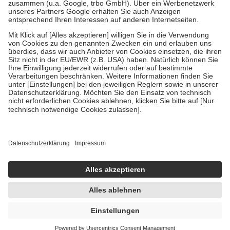
Verordnung.
Um das Engagement der Versicherten für ihre eigene Gesundheit zu
stärken und die besondere Stellung der Familie zu unterstützen,
fallen
keine Zuzahlungen
an bei:
• Kindern und Jugendlichen bis zum vollendeten 18. Lebensjahr
mit Ausnahme der Fahrkosten
• Untersuchungen zur Vorsorge und Früherkennung, die von der
GKV getragen werden
• empfohlenen Schutzimpfungen
• Harn- und Blutteststreifen
Wir nutzen Trusted Shops als unabhängigen Dienstleister für die
Einholung von Bewertungen. Trusted Shops hat Maßnahmen
getroffen, um sicherzustellen, dass es sich um echte Bewertungen
handelt. Mehr Informationen findest du hier:
https://help.etrusted.com/hc/de/articles/4419944605341
Einige Bilder und Inhalte wurden unter Zuhilfenahme künstlicher
Intelligenz erstellt.