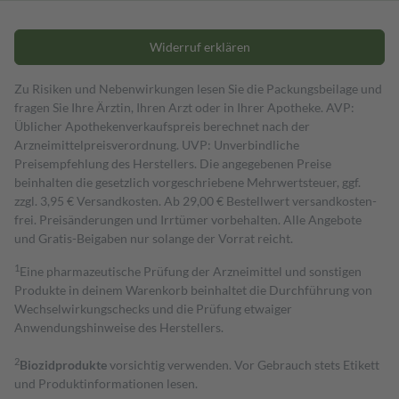
Widerruf erklären
Zu Risiken und Nebenwirkungen lesen Sie die Packungsbeilage und
fragen Sie Ihre Ärztin, Ihren Arzt oder in Ihrer Apotheke. AVP:
Üblicher Apothekenverkaufspreis berechnet nach der
Arzneimittelpreisverordnung. UVP: Unverbindliche
Preisempfehlung des Herstellers. Die angegebenen Preise
beinhalten die gesetzlich vorgeschriebene Mehrwertsteuer, ggf.
zzgl. 3,95 € Versandkosten. Ab 29,00 € Bestell­wert versand­kosten­
frei. Preisänderungen und Irrtümer vorbehalten. Alle Angebote
und Gratis-Beigaben nur solange der Vorrat reicht.
1
Eine pharmazeutische Prüfung der Arzneimittel und sonstigen
Produkte in deinem Warenkorb beinhaltet die Durchführung von
Wechselwirkungschecks und die Prüfung etwaiger
Anwendungshinweise des Herstellers.
2
Biozidprodukte
vorsichtig verwenden. Vor Gebrauch stets Etikett
und Produktinformationen lesen.