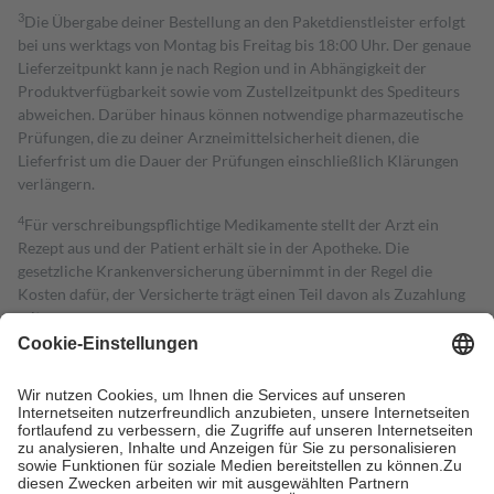
3
Die Übergabe deiner Bestellung an den Paketdienstleister erfolgt
bei uns werktags von Montag bis Freitag bis 18:00 Uhr. Der genaue
Lieferzeitpunkt kann je nach Region und in Abhängigkeit der
Produktverfügbarkeit sowie vom Zustellzeitpunkt des Spediteurs
abweichen. Darüber hinaus können notwendige pharmazeutische
Prüfungen, die zu deiner Arzneimittelsicherheit dienen, die
Lieferfrist um die Dauer der Prüfungen einschließlich Klärungen
verlängern.
4
Für verschreibungspflichtige Medikamente stellt der Arzt ein
Rezept aus und der Patient erhält sie in der Apotheke. Die
gesetzliche Krankenversicherung übernimmt in der Regel die
Kosten dafür, der Versicherte trägt einen Teil davon als Zuzahlung
mit.
Grundsätzlich leisten Mitglieder Zuzahlungen in Höhe von zehn
Prozent des Abgabepreises,
mindestens
jedoch
fünf Euro
und
höchstens zehn Euro.
Es sind jedoch nie mehr als die tatsächlichen
Kosten der Leistung zu entrichten.
Diese Regeln gelten grundsätzlich auch für Online-Apotheken.
Bei Heilmitteln und häuslicher Krankenpflege beträgt die
Zuzahlung zehn Prozent der Kosten sowie zehn Euro je