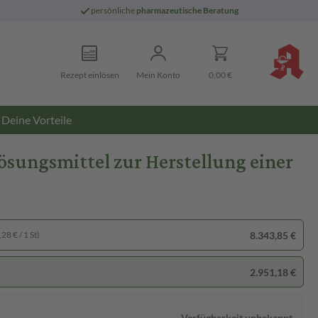
persönliche
pharmazeutische Beratung
Rezept einlösen
Mein Konto
0,00 €
Deine Vorteile
sungsmittel zur Herstellung einer
8.343,85 €
28 € / 1 St)
2.951,18 €
Verfügbarkeit unbekannt