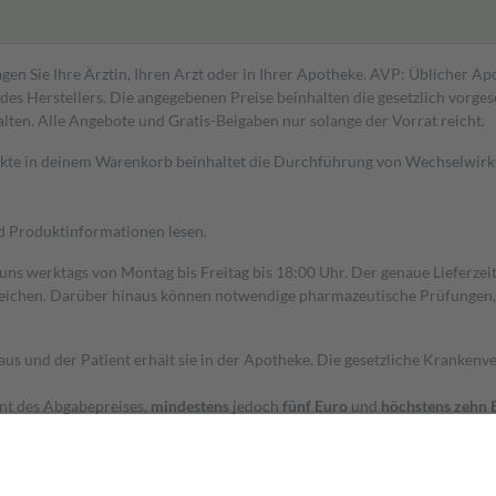
gen Sie Ihre Ärztin, Ihren Arzt oder in Ihrer Apotheke. AVP: Üblicher A
s Herstellers. Die angegebenen Preise beinhalten die gesetzlich vorgesc
alten. Alle Angebote und Gratis-Beigaben nur solange der Vorrat reicht.
dukte in deinem Warenkorb beinhaltet die Durchführung von Wechselwir
nd Produktinformationen lesen.
 uns werktags von Montag bis Freitag bis 18:00 Uhr. Der genaue Lieferze
ichen. Darüber hinaus können notwendige pharmazeutische Prüfungen, die
aus und der Patient erhält sie in der Apotheke. Die gesetzliche Krankenv
ent des Abgabepreises,
mindestens
jedoch
fünf Euro
und
höchstens zehn 
zehn Prozent der Kosten sowie zehn Euro je Verordnung.