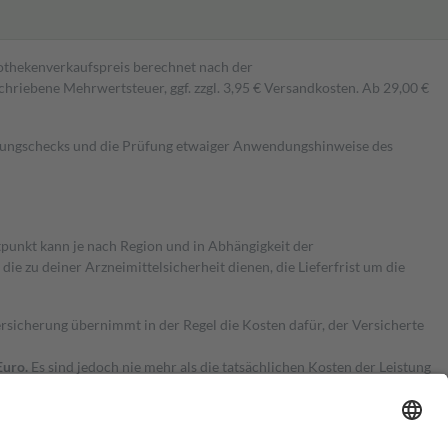
pothekenverkaufspreis berechnet nach der
hriebene Mehrwertsteuer, ggf. zzgl. 3,95 € Versandkosten. Ab 29,00 €
kungschecks und die Prüfung etwaiger Anwendungshinweise des
itpunkt kann je nach Region und in Abhängigkeit der
 zu deiner Arzneimittelsicherheit dienen, die Lieferfrist um die
ersicherung übernimmt in der Regel die Kosten dafür, der Versicherte
Euro.
Es sind jedoch nie mehr als die tatsächlichen Kosten der Leistung