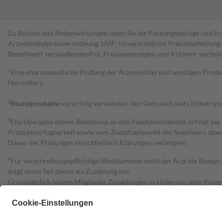
Zu Risiken und Nebenwirkungen lesen Sie die Packungsbeilage und fra
Arzneimittelpreisverordnung. UVP: Unverbindliche Preisempfehlung de
Bestell­wert versand­kosten­frei. Preisänderungen und Irrtümer vorbeh
1
Eine pharmazeutische Prüfung der Arzneimittel und sonstigen Pro
Herstellers.
2
Biozidprodukte
vorsichtig verwenden. Vor Gebrauch stets Etikett u
3
Die Übergabe deiner Bestellung an den Paketdienstleister erfolgt bei
Produktverfügbarkeit sowie vom Zustellzeitpunkt des Spediteurs abwe
Dauer der Prüfungen einschließlich Klärungen verlängern.
4
Für verschreibungspflichtige Medikamente stellt der Arzt ein Rezept 
trägt einen Teil davon als Zuzahlung mit.
Grundsätzlich leisten Mitglieder Zuzahlungen in Höhe von zehn Proz
zu entrichten.
Diese Regeln gelten grundsätzlich auch für Online-Apotheken.
Bei Heilmitteln und häuslicher Krankenpflege beträgt die Zuzahlung 