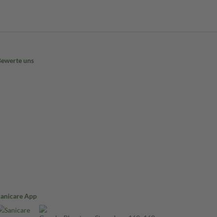
Bewerte uns
Sanicare App