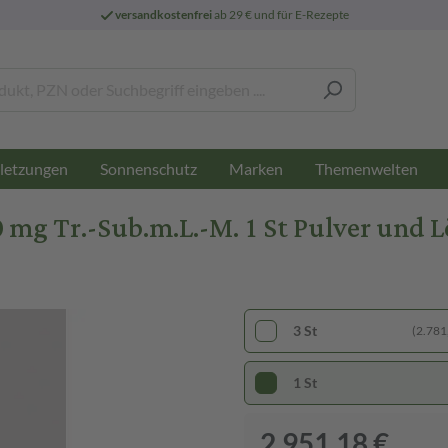
versandkostenfrei
ab 29 € und für E-Rezepte
letzungen
Sonnenschutz
Marken
Themenwelten
 Tr.-Sub.m.L.-M. 1 St Pulver und Lö
3 St
(2.781,
1 St
2.951,18 €