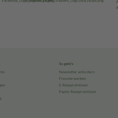
e
So geht's
nto
Newsletter anfordern
Freunde werben
gen
E-Rezept einlösen
Papier Rezept einlösen
g