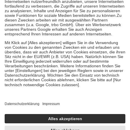
Kosten der Leistung zu entrichten.
Diese Regeln gelten grundsätzlich auch für Online-Apotheken.
Bei Heilmitteln und häuslicher Krankenpflege beträgt die
Zuzahlung zehn Prozent der Kosten sowie zehn Euro je
Verordnung.
Um das Engagement der Versicherten für ihre eigene Gesundheit zu
stärken und die besondere Stellung der Familie zu unterstützen,
fallen
keine Zuzahlungen
an bei:
• Kindern und Jugendlichen bis zum vollendeten 18. Lebensjahr
mit Ausnahme der Fahrkosten
• Untersuchungen zur Vorsorge und Früherkennung, die von der
GKV getragen werden
• empfohlenen Schutzimpfungen
• Harn- und Blutteststreifen
Wir nutzen Trusted Shops als unabhängigen Dienstleister für die
Einholung von Bewertungen. Trusted Shops hat Maßnahmen
getroffen, um sicherzustellen, dass es sich um echte Bewertungen
handelt. Mehr Informationen findest du hier:
https://help.etrusted.com/hc/de/articles/4419944605341
Einige Bilder und Inhalte wurden unter Zuhilfenahme künstlicher