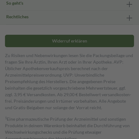
So geht's
Rechtliches
Widerruf erklären
Zu Risiken und Nebenwirkungen lesen Sie die Packungsbeilage und
fragen Sie Ihre Ärztin, Ihren Arzt oder in Ihrer Apotheke. AVP:
Üblicher Apothekenverkaufspreis berechnet nach der
Arzneimittelpreisverordnung. UVP: Unverbindliche
Preisempfehlung des Herstellers. Die angegebenen Preise
beinhalten die gesetzlich vorgeschriebene Mehrwertsteuer, ggf.
zzgl. 3,95 € Versandkosten. Ab 29,00 € Bestell­wert versand­kosten­
frei. Preisänderungen und Irrtümer vorbehalten. Alle Angebote
und Gratis-Beigaben nur solange der Vorrat reicht.
1
Eine pharmazeutische Prüfung der Arzneimittel und sonstigen
Produkte in deinem Warenkorb beinhaltet die Durchführung von
Wechselwirkungschecks und die Prüfung etwaiger
Anwendungshinweise des Herstellers.