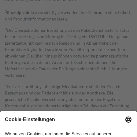
2
Biozidprodukte
vorsichtig verwenden. Vor Gebrauch stets Etikett
und Produktinformationen lesen.
3
Die Übergabe deiner Bestellung an den Paketdienstleister erfolgt
bei uns werktags von Montag bis Freitag bis 18:00 Uhr. Der genaue
Lieferzeitpunkt kann je nach Region und in Abhängigkeit der
Produktverfügbarkeit sowie vom Zustellzeitpunkt des Spediteurs
abweichen. Darüber hinaus können notwendige pharmazeutische
Prüfungen, die zu deiner Arzneimittelsicherheit dienen, die
Lieferfrist um die Dauer der Prüfungen einschließlich Klärungen
verlängern.
4
Für verschreibungspflichtige Medikamente stellt der Arzt ein
Rezept aus und der Patient erhält sie in der Apotheke. Die
gesetzliche Krankenversicherung übernimmt in der Regel die
Kosten dafür, der Versicherte trägt einen Teil davon als Zuzahlung
mit.
Grundsätzlich leisten Mitglieder Zuzahlungen in Höhe von zehn
Prozent des Abgabepreises,
mindestens
jedoch
fünf Euro
und
höchstens zehn Euro.
Es sind jedoch nie mehr als die tatsächlichen