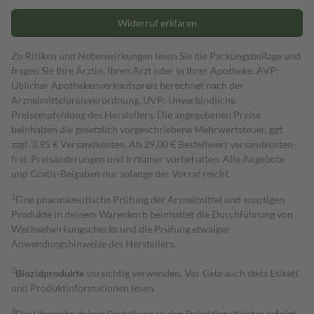
Widerruf erklären
Zu Risiken und Nebenwirkungen lesen Sie die Packungsbeilage und
fragen Sie Ihre Ärztin, Ihren Arzt oder in Ihrer Apotheke. AVP:
Üblicher Apothekenverkaufspreis berechnet nach der
Arzneimittelpreisverordnung. UVP: Unverbindliche
Preisempfehlung des Herstellers. Die angegebenen Preise
beinhalten die gesetzlich vorgeschriebene Mehrwertsteuer, ggf.
zzgl. 3,95 € Versandkosten. Ab 29,00 € Bestell­wert versand­kosten­
frei. Preisänderungen und Irrtümer vorbehalten. Alle Angebote
und Gratis-Beigaben nur solange der Vorrat reicht.
1
Eine pharmazeutische Prüfung der Arzneimittel und sonstigen
Produkte in deinem Warenkorb beinhaltet die Durchführung von
Wechselwirkungschecks und die Prüfung etwaiger
Anwendungshinweise des Herstellers.
2
Biozidprodukte
vorsichtig verwenden. Vor Gebrauch stets Etikett
und Produktinformationen lesen.
3
Die Übergabe deiner Bestellung an den Paketdienstleister erfolgt