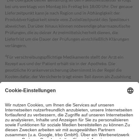
bei uns werktags von Montag bis Freitag bis 18:00 Uhr. Der genaue
Lieferzeitpunkt kann je nach Region und in Abhängigkeit der
Produktverfügbarkeit sowie vom Zustellzeitpunkt des Spediteurs
abweichen. Darüber hinaus können notwendige pharmazeutische
Prüfungen, die zu deiner Arzneimittelsicherheit dienen, die
Lieferfrist um die Dauer der Prüfungen einschließlich Klärungen
verlängern.
4
Für verschreibungspflichtige Medikamente stellt der Arzt ein
Rezept aus und der Patient erhält sie in der Apotheke. Die
gesetzliche Krankenversicherung übernimmt in der Regel die
Kosten dafür, der Versicherte trägt einen Teil davon als Zuzahlung
mit.
Grundsätzlich leisten Mitglieder Zuzahlungen in Höhe von zehn
Prozent des Abgabepreises,
mindestens
jedoch
fünf Euro
und
höchstens zehn Euro.
Es sind jedoch nie mehr als die tatsächlichen
Kosten der Leistung zu entrichten.
Diese Regeln gelten grundsätzlich auch für Online-Apotheken.
Bei Heilmitteln und häuslicher Krankenpflege beträgt die
Zuzahlung zehn Prozent der Kosten sowie zehn Euro je
Verordnung.