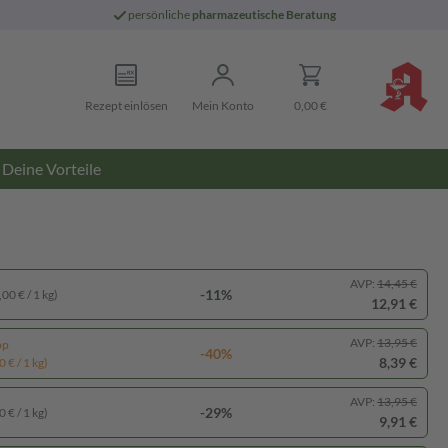
persönliche
pharmazeutische Beratung
Rezept einlösen
Mein Konto
0,00 €
Deine Vorteile
AVP:
14,45 €
-11%
00 € / 1 kg)
12,91 €
AVP:
13,95 €
pp
-40%
8,39 €
 € / 1 kg)
AVP:
13,95 €
-29%
 € / 1 kg)
9,91 €