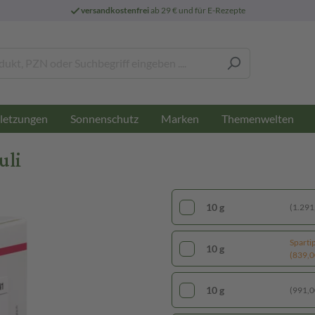
versandkostenfrei
ab 29 € und für E-Rezepte
letzungen
Sonnenschutz
Marken
Themenwelten
uli
10 g
(1.291,
Sparti
10 g
(839,00
10 g
(991,00