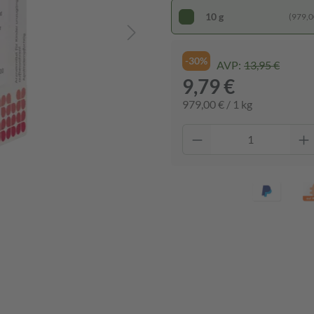
10 g
(979,00
-30%
AVP:
13,95 €
9,79 €
979,00 € / 1 kg