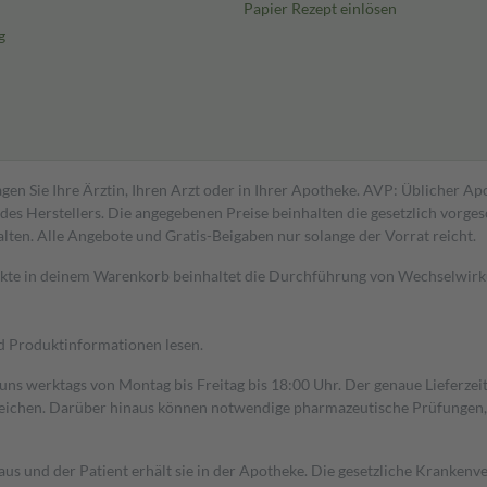
Papier Rezept einlösen
g
gen Sie Ihre Ärztin, Ihren Arzt oder in Ihrer Apotheke. AVP: Üblicher A
s Herstellers. Die angegebenen Preise beinhalten die gesetzlich vorgesc
alten. Alle Angebote und Gratis-Beigaben nur solange der Vorrat reicht.
dukte in deinem Warenkorb beinhaltet die Durchführung von Wechselwir
nd Produktinformationen lesen.
 uns werktags von Montag bis Freitag bis 18:00 Uhr. Der genaue Lieferze
ichen. Darüber hinaus können notwendige pharmazeutische Prüfungen, die
aus und der Patient erhält sie in der Apotheke. Die gesetzliche Krankenv