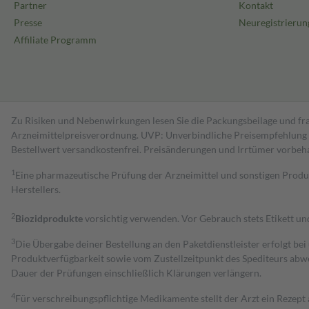
Partner
Kontakt
Presse
Neuregistrierun
Affiliate Programm
Zu Risiken und Nebenwirkungen lesen Sie die Packungsbeilage und fra
Arzneimittelpreisverordnung. UVP: Unverbindliche Preisempfehlung de
Bestell­wert versand­kosten­frei. Preisänderungen und Irrtümer vorbeh
1
Eine pharmazeutische Prüfung der Arzneimittel und sonstigen Pro
Herstellers.
2
Biozidprodukte
vorsichtig verwenden. Vor Gebrauch stets Etikett u
3
Die Übergabe deiner Bestellung an den Paketdienstleister erfolgt bei
Produktverfügbarkeit sowie vom Zustellzeitpunkt des Spediteurs abwe
Dauer der Prüfungen einschließlich Klärungen verlängern.
4
Für verschreibungspflichtige Medikamente stellt der Arzt ein Rezept 