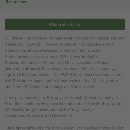
Rechtliches
Widerruf erklären
Zu Risiken und Nebenwirkungen lesen Sie die Packungsbeilage und
fragen Sie Ihre Ärztin, Ihren Arzt oder in Ihrer Apotheke. AVP:
Üblicher Apothekenverkaufspreis berechnet nach der
Arzneimittelpreisverordnung. UVP: Unverbindliche
Preisempfehlung des Herstellers. Die angegebenen Preise
beinhalten die gesetzlich vorgeschriebene Mehrwertsteuer, ggf.
zzgl. 3,95 € Versandkosten. Ab 29,00 € Bestell­wert versand­kosten­
frei. Preisänderungen und Irrtümer vorbehalten. Alle Angebote
und Gratis-Beigaben nur solange der Vorrat reicht.
1
Eine pharmazeutische Prüfung der Arzneimittel und sonstigen
Produkte in deinem Warenkorb beinhaltet die Durchführung von
Wechselwirkungschecks und die Prüfung etwaiger
Anwendungshinweise des Herstellers.
2
Biozidprodukte
vorsichtig verwenden. Vor Gebrauch stets Etikett