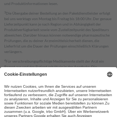
und Produktinformationen lesen.
3
Die Übergabe deiner Bestellung an den Paketdienstleister erfolgt
bei uns werktags von Montag bis Freitag bis 18:00 Uhr. Der genaue
Lieferzeitpunkt kann je nach Region und in Abhängigkeit der
Produktverfügbarkeit sowie vom Zustellzeitpunkt des Spediteurs
abweichen. Darüber hinaus können notwendige pharmazeutische
Prüfungen, die zu deiner Arzneimittelsicherheit dienen, die
Lieferfrist um die Dauer der Prüfungen einschließlich Klärungen
verlängern.
4
Für verschreibungspflichtige Medikamente stellt der Arzt ein
Rezept aus und der Patient erhält sie in der Apotheke. Die
gesetzliche Krankenversicherung übernimmt in der Regel die
Kosten dafür, der Versicherte trägt einen Teil davon als Zuzahlung
mit.
Grundsätzlich leisten Mitglieder Zuzahlungen in Höhe von zehn
Prozent des Abgabepreises,
mindestens
jedoch
fünf Euro
und
höchstens zehn Euro.
Es sind jedoch nie mehr als die tatsächlichen
Kosten der Leistung zu entrichten.
Diese Regeln gelten grundsätzlich auch für Online-Apotheken.
Bei Heilmitteln und häuslicher Krankenpflege beträgt die