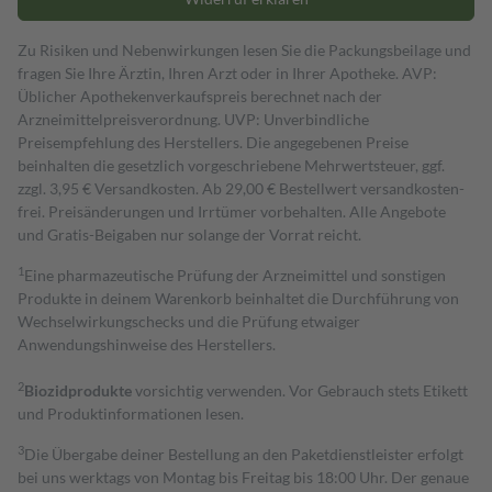
Zu Risiken und Nebenwirkungen lesen Sie die Packungsbeilage und
fragen Sie Ihre Ärztin, Ihren Arzt oder in Ihrer Apotheke. AVP:
Üblicher Apothekenverkaufspreis berechnet nach der
Arzneimittelpreisverordnung. UVP: Unverbindliche
Preisempfehlung des Herstellers. Die angegebenen Preise
beinhalten die gesetzlich vorgeschriebene Mehrwertsteuer, ggf.
zzgl. 3,95 € Versandkosten. Ab 29,00 € Bestell­wert versand­kosten­
frei. Preisänderungen und Irrtümer vorbehalten. Alle Angebote
und Gratis-Beigaben nur solange der Vorrat reicht.
1
Eine pharmazeutische Prüfung der Arzneimittel und sonstigen
Produkte in deinem Warenkorb beinhaltet die Durchführung von
Wechselwirkungschecks und die Prüfung etwaiger
Anwendungshinweise des Herstellers.
2
Biozidprodukte
vorsichtig verwenden. Vor Gebrauch stets Etikett
und Produktinformationen lesen.
3
Die Übergabe deiner Bestellung an den Paketdienstleister erfolgt
bei uns werktags von Montag bis Freitag bis 18:00 Uhr. Der genaue