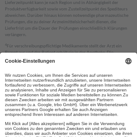
Lieferzeitpunkt kann je nach Region und in Abhängigkeit der
Produktverfügbarkeit sowie vom Zustellzeitpunkt des Spediteurs
abweichen. Darüber hinaus können notwendige pharmazeutische
Prüfungen, die zu deiner Arzneimittelsicherheit dienen, die
Lieferfrist um die Dauer der Prüfungen einschließlich Klärungen
verlängern.
4
Für verschreibungspflichtige Medikamente stellt der Arzt ein
Rezept aus und der Patient erhält sie in der Apotheke. Die
gesetzliche Krankenversicherung übernimmt in der Regel die
Kosten dafür, der Versicherte trägt einen Teil davon als Zuzahlung
mit.
Grundsätzlich leisten Mitglieder Zuzahlungen in Höhe von zehn
Prozent des Abgabepreises,
mindestens
jedoch
fünf Euro
und
höchstens zehn Euro.
Es sind jedoch nie mehr als die tatsächlichen
Kosten der Leistung zu entrichten.
Diese Regeln gelten grundsätzlich auch für Online-Apotheken.
Bei Heilmitteln und häuslicher Krankenpflege beträgt die
Zuzahlung zehn Prozent der Kosten sowie zehn Euro je
Verordnung.
Um das Engagement der Versicherten für ihre eigene Gesundheit zu
stärken und die besondere Stellung der Familie zu unterstützen,