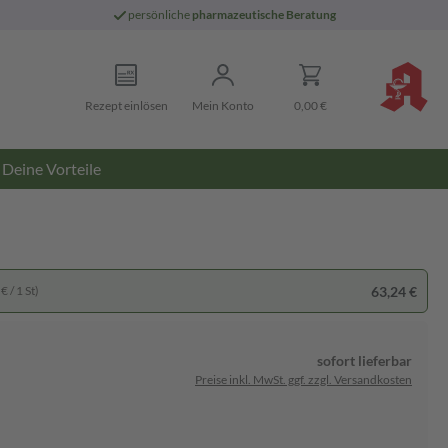
persönliche
pharmazeutische Beratung
Rezept einlösen
Mein Konto
0,00 €
Deine Vorteile
63,24 €
€ / 1 St)
sofort lieferbar
Preise inkl. MwSt. ggf. zzgl. Versandkosten