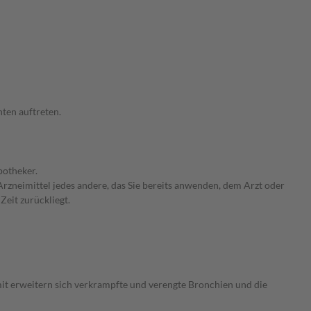
ten auftreten.
potheker.
rzneimittel jedes andere, das Sie bereits anwenden, dem Arzt oder
Zeit zurückliegt.
omit erweitern sich verkrampfte und verengte Bronchien und die