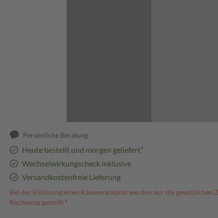
Abbildung kann abweichen
Persönliche Beratung
Heute bestellt und morgen geliefert³
Wechselwirkungscheck inklusive
Versandkostenfreie Lieferung
Bei der Einlösung eines Kassenrezeptes werden nur die gesetzlichen 
Rechnung gestellt.⁴