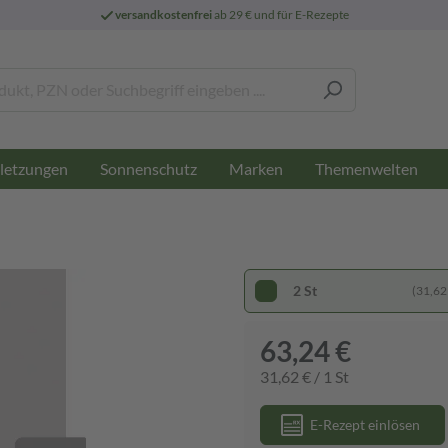
versandkostenfrei
ab 29 € und für E-Rezepte
letzungen
Sonnenschutz
Marken
Themenwelten
2 St
(31,62 
63,24 €
31,62 € / 1 St
E-Rezept einlösen