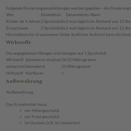
Folgende Dosierungsempfehlungen werden gegeben - die Dosierung fü
Wer
Einzeldosis
Gesamtdosis
Wann
Kinder ab 4 Jahren
2 Sprühstöße
2-mal täglich
im Abstand von 12 St
Erwachsene
2 Sprühstöße
2-mal täglich
im Abstand von 12 St
Höchstdosis für Erwachsene: Unter ärztlicher Aufsicht kann die Dosi
Wirkstoffe
Die angegebenen Mengen sind bezogen auf 1 Sprühstoß
Wirkstoff
Salmeterol xinafoat
36,32 Mikrogramm
entspricht
Salmeterol
25 Mikrogramm
Hilfsstoff
Norfluran
+
Aufbewahrung
Aufbewahrung
Das Arzneimittel muss
vor Hitze geschützt
vor Frost geschützt
im Dunkeln (z.B. im Umkarton)