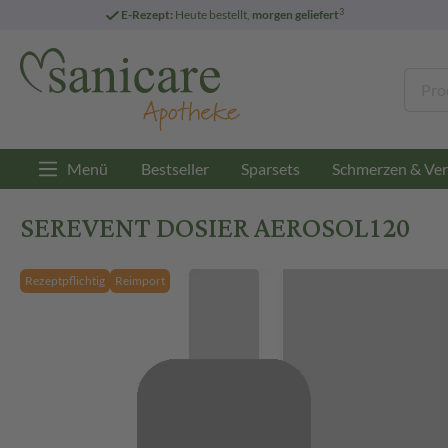
3
E-Rezept:
Heute bestellt,
morgen geliefert
Menü
Bestseller
Sparsets
Schmerzen & Ver
SEREVENT DOSIER AEROSOL120
Rezeptpflichtig
Reimport