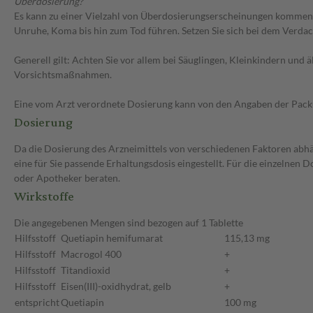
Überdosierung?
Es kann zu einer Vielzahl von Überdosierungserscheinungen kommen,
Unruhe, Koma bis hin zum Tod führen. Setzen Sie sich bei dem Verda
Generell gilt: Achten Sie vor allem bei Säuglingen, Kleinkindern un
Vorsichtsmaßnahmen.
Eine vom Arzt verordnete Dosierung kann von den Angaben der Packun
Dosierung
Da die Dosierung des Arzneimittels von verschiedenen Faktoren abhän
eine für Sie passende Erhaltungsdosis eingestellt. Für die einzelnen
oder Apotheker beraten.
Wirkstoffe
Die angegebenen Mengen sind bezogen auf 1 Tablette
Hilfsstoff
Quetiapin hemifumarat
115,13 mg
Hilfsstoff
Macrogol 400
+
Hilfsstoff
Titandioxid
+
Hilfsstoff
Eisen(III)-oxidhydrat, gelb
+
entspricht
Quetiapin
100 mg