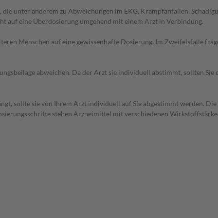
 die unter anderem zu Abweichungen im EKG, Krampfanfällen, Schädigun
cht auf eine Überdosierung umgehend mit einem Arzt in Verbindung.
d älteren Menschen auf eine gewissenhafte Dosierung. Im Zweifelsfalle f
gsbeilage abweichen. Da der Arzt sie individuell abstimmt, sollten Si
gt, sollte sie von Ihrem Arzt individuell auf Sie abgestimmt werden. Di
 Dosierungsschritte stehen Arzneimittel mit verschiedenen Wirkstoffstärk