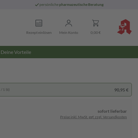
persönliche
pharmazeutische Beratung
Rezept einlösen
Mein Konto
0,00 €
Deine Vorteile
90,95 €
/ 1 St)
sofort lieferbar
Preise inkl. MwSt. ggf. zzgl. Versandkosten