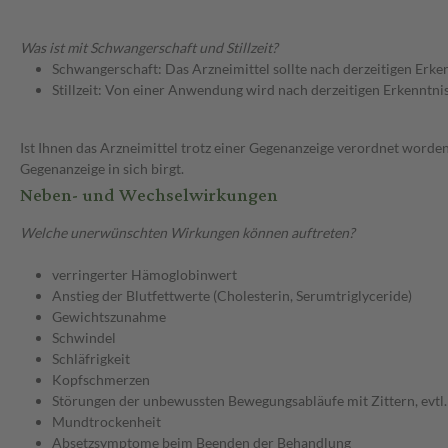
Was ist mit Schwangerschaft und Stillzeit?
Schwangerschaft: Das Arzneimittel sollte nach derzeitigen Erk
Stillzeit: Von einer Anwendung wird nach derzeitigen Erkenntniss
Ist Ihnen das Arzneimittel trotz einer Gegenanzeige verordnet worden
Gegenanzeige in sich birgt.
Neben- und Wechselwirkungen
Welche unerwünschten Wirkungen können auftreten?
verringerter Hämoglobinwert
Anstieg der Blutfettwerte (Cholesterin, Serumtriglyceride)
Gewichtszunahme
Schwindel
Schläfrigkeit
Kopfschmerzen
Störungen der unbewussten Bewegungsabläufe mit Zittern, evtl.
Mundtrockenheit
Absetzsymptome beim Beenden der Behandlung