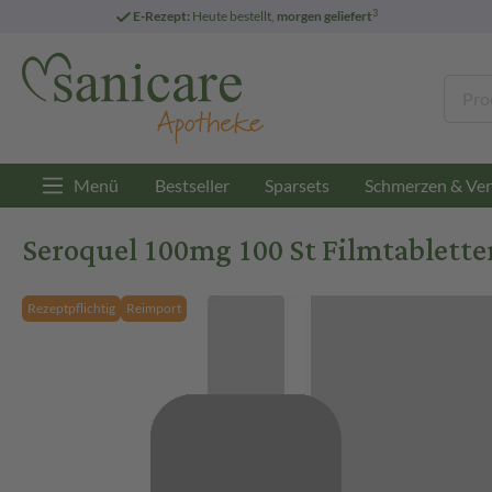
3
E-Rezept:
Heute bestellt,
morgen geliefert
Menü
Bestseller
Sparsets
Schmerzen & Ver
Seroquel 100mg 100 St Filmtablette
Rezeptpflichtig
Reimport