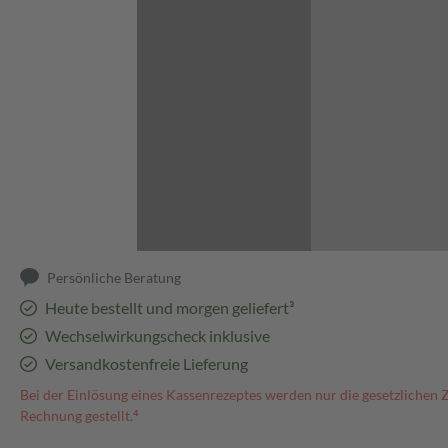
Abbildung kann abweichen
Persönliche Beratung
Heute bestellt und morgen geliefert³
Wechselwirkungscheck inklusive
Versandkostenfreie Lieferung
Bei der Einlösung eines Kassenrezeptes werden nur die gesetzlichen 
Rechnung gestellt.⁴