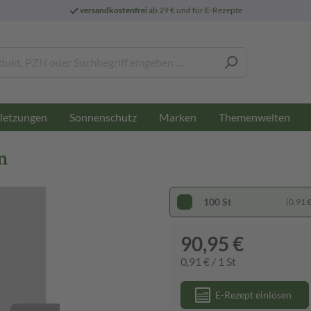
versandkostenfrei
ab 29 € und für E-Rezepte
letzungen
Sonnenschutz
Marken
Themenwelten
n
100 St
(0,91 € 
90,95 €
0,91 € / 1 St
E-Rezept einlösen