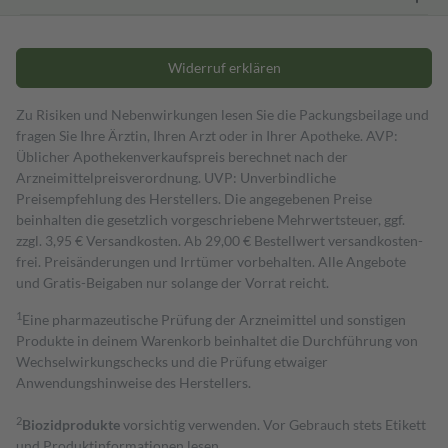
Widerruf erklären
Zu Risiken und Nebenwirkungen lesen Sie die Packungsbeilage und
fragen Sie Ihre Ärztin, Ihren Arzt oder in Ihrer Apotheke. AVP:
Üblicher Apothekenverkaufspreis berechnet nach der
Arzneimittelpreisverordnung. UVP: Unverbindliche
Preisempfehlung des Herstellers. Die angegebenen Preise
beinhalten die gesetzlich vorgeschriebene Mehrwertsteuer, ggf.
zzgl. 3,95 € Versandkosten. Ab 29,00 € Bestell­wert versand­kosten­
frei. Preisänderungen und Irrtümer vorbehalten. Alle Angebote
und Gratis-Beigaben nur solange der Vorrat reicht.
1
Eine pharmazeutische Prüfung der Arzneimittel und sonstigen
Produkte in deinem Warenkorb beinhaltet die Durchführung von
Wechselwirkungschecks und die Prüfung etwaiger
Anwendungshinweise des Herstellers.
2
Biozidprodukte
vorsichtig verwenden. Vor Gebrauch stets Etikett
und Produktinformationen lesen.