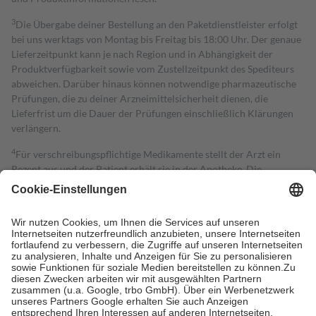
3
Die Übergabe deiner Bestellung an den Paketdienstleister erfolgt
bei uns werktags von Montag bis Freitag bis 18:00 Uhr. Der genaue
Lieferzeitpunkt kann je nach Region und in Abhängigkeit der
Produktverfügbarkeit sowie vom Zustellzeitpunkt des Spediteurs
abweichen. Darüber hinaus können notwendige pharmazeutische
Prüfungen, die zu deiner Arzneimittelsicherheit dienen, die
Lieferfrist um die Dauer der Prüfungen einschließlich Klärungen
verlängern.
4
Für verschreibungspflichtige Medikamente stellt der Arzt ein
Rezept aus und der Patient erhält sie in der Apotheke. Die
gesetzliche Krankenversicherung übernimmt in der Regel die
Kosten dafür, der Versicherte trägt einen Teil davon als Zuzahlung
mit.
Grundsätzlich leisten Mitglieder Zuzahlungen in Höhe von zehn
Prozent des Abgabepreises,
mindestens
jedoch
fünf Euro
und
höchstens zehn Euro.
Es sind jedoch nie mehr als die tatsächlichen
Kosten der Leistung zu entrichten.
Diese Regeln gelten grundsätzlich auch für Online-Apotheken.
Bei Heilmitteln und häuslicher Krankenpflege beträgt die