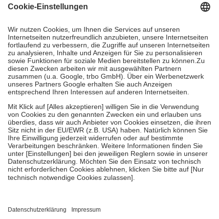
Grundsätzlich leisten Mitglieder Zuzahlungen in Höhe von zehn
Prozent des Abgabepreises,
mindestens
jedoch
fünf Euro
und
höchstens zehn Euro.
Es sind jedoch nie mehr als die tatsächlichen
Kosten der Leistung zu entrichten.
Diese Regeln gelten grundsätzlich auch für Online-Apotheken.
Bei Heilmitteln und häuslicher Krankenpflege beträgt die
Zuzahlung zehn Prozent der Kosten sowie zehn Euro je
Verordnung.
Um das Engagement der Versicherten für ihre eigene Gesundheit zu
stärken und die besondere Stellung der Familie zu unterstützen,
fallen
keine Zuzahlungen
an bei:
• Kindern und Jugendlichen bis zum vollendeten 18. Lebensjahr
mit Ausnahme der Fahrkosten
• Untersuchungen zur Vorsorge und Früherkennung, die von der
GKV getragen werden
• empfohlenen Schutzimpfungen
• Harn- und Blutteststreifen
Wir nutzen Trusted Shops als unabhängigen Dienstleister für die
Einholung von Bewertungen. Trusted Shops hat Maßnahmen
getroffen, um sicherzustellen, dass es sich um echte Bewertungen
handelt. Mehr Informationen findest du hier: