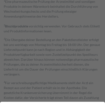
1
Eine pharmazeutische Prüfung der Arzneimittel und sonstigen
Produkte in deinem Warenkorb beinhaltet die Durchführung von
Wechselwirkungschecks und die Prüfung etwaiger
Anwendungshinweise des Herstellers.
2
Biozidprodukte
vorsichtig verwenden. Vor Gebrauch stets Etikett
und Produktinformationen lesen.
3
Die Übergabe deiner Bestellung an den Paketdienstleister erfolgt
bei uns werktags von Montag bis Freitag bis 18:00 Uhr. Der genaue
Lieferzeitpunkt kann je nach Region und in Abhängigkeit der
Produktverfügbarkeit sowie vom Zustellzeitpunkt des Spediteurs
abweichen. Darüber hinaus können notwendige pharmazeutische
Prüfungen, die zu deiner Arzneimittelsicherheit dienen, die
Lieferfrist um die Dauer der Prüfungen einschließlich Klärungen
verlängern.
4
Für verschreibungspflichtige Medikamente stellt der Arzt ein
Rezept aus und der Patient erhält sie in der Apotheke. Die
gesetzliche Krankenversicherung übernimmt in der Regel die
Kosten dafür, der Versicherte trägt einen Teil davon als Zuzahlung
mit.