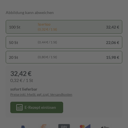
Abbildung kann abweichen
Spartipp
100 St
32,42 €
(0,32 € / 1 St)
50 St
22,06 €
(0,44 € / 1 St)
20 St
15,98 €
(0,80 € / 1 St)
32,42 €
0,32 € / 1 St
sofort lieferbar
Preise inkl. MwSt. ggf. zzgl. Versandkosten
E-Rezept einlösen