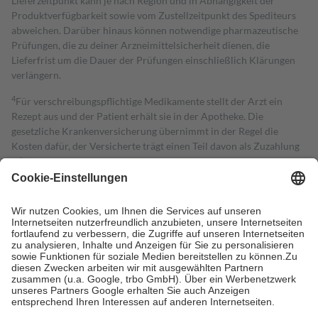
Lieferzeitpunkt kann je nach Region und in Abhängigkeit der
Produktverfügbarkeit sowie vom Zustellzeitpunkt des Spediteurs
abweichen. Darüber hinaus können notwendige pharmazeutische
Prüfungen, die zu deiner Arzneimittelsicherheit dienen, die
Lieferfrist um die Dauer der Prüfungen einschließlich Klärungen
verlängern.
4
Für verschreibungspflichtige Medikamente stellt der Arzt ein
Rezept aus und der Patient erhält sie in der Apotheke. Die
gesetzliche Krankenversicherung übernimmt in der Regel die
Kosten dafür, der Versicherte trägt einen Teil davon als Zuzahlung
mit.
Grundsätzlich leisten Mitglieder Zuzahlungen in Höhe von zehn
Prozent des Abgabepreises,
mindestens
jedoch
fünf Euro
und
höchstens zehn Euro.
Es sind jedoch nie mehr als die tatsächlichen
Kosten der Leistung zu entrichten.
Diese Regeln gelten grundsätzlich auch für Online-Apotheken.
Bei Heilmitteln und häuslicher Krankenpflege beträgt die
Zuzahlung zehn Prozent der Kosten sowie zehn Euro je
Verordnung.
Um das Engagement der Versicherten für ihre eigene Gesundheit zu
stärken und die besondere Stellung der Familie zu unterstützen,