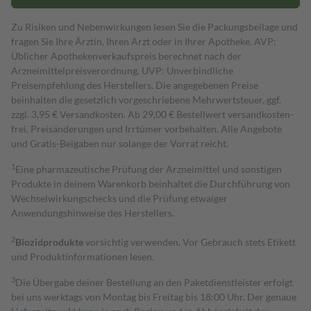
Zu Risiken und Nebenwirkungen lesen Sie die Packungsbeilage und
fragen Sie Ihre Ärztin, Ihren Arzt oder in Ihrer Apotheke. AVP:
Üblicher Apothekenverkaufspreis berechnet nach der
Arzneimittelpreisverordnung. UVP: Unverbindliche
Preisempfehlung des Herstellers. Die angegebenen Preise
beinhalten die gesetzlich vorgeschriebene Mehrwertsteuer, ggf.
zzgl. 3,95 € Versandkosten. Ab 29,00 € Bestell­wert versand­kosten­
frei. Preisänderungen und Irrtümer vorbehalten. Alle Angebote
und Gratis-Beigaben nur solange der Vorrat reicht.
1
Eine pharmazeutische Prüfung der Arzneimittel und sonstigen
Produkte in deinem Warenkorb beinhaltet die Durchführung von
Wechselwirkungschecks und die Prüfung etwaiger
Anwendungshinweise des Herstellers.
2
Biozidprodukte
vorsichtig verwenden. Vor Gebrauch stets Etikett
und Produktinformationen lesen.
3
Die Übergabe deiner Bestellung an den Paketdienstleister erfolgt
bei uns werktags von Montag bis Freitag bis 18:00 Uhr. Der genaue