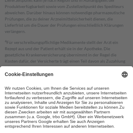
Lieferzeitpunkt kann je nach Region und in Abhängigkeit der
Produktverfügbarkeit sowie vom Zustellzeitpunkt des Spediteurs
abweichen. Darüber hinaus können notwendige pharmazeutische
Prüfungen, die zu deiner Arzneimittelsicherheit dienen, die
Lieferfrist um die Dauer der Prüfungen einschließlich Klärungen
verlängern.
4
Für verschreibungspflichtige Medikamente stellt der Arzt ein
Rezept aus und der Patient erhält sie in der Apotheke. Die
gesetzliche Krankenversicherung übernimmt in der Regel die
Kosten dafür, der Versicherte trägt einen Teil davon als Zuzahlung
mit.
Grundsätzlich leisten Mitglieder Zuzahlungen in Höhe von zehn
Prozent des Abgabepreises,
mindestens
jedoch
fünf Euro
und
höchstens zehn Euro.
Es sind jedoch nie mehr als die tatsächlichen
Kosten der Leistung zu entrichten.
Diese Regeln gelten grundsätzlich auch für Online-Apotheken.
Bei Heilmitteln und häuslicher Krankenpflege beträgt die
Zuzahlung zehn Prozent der Kosten sowie zehn Euro je
Verordnung.
Um das Engagement der Versicherten für ihre eigene Gesundheit zu
stärken und die besondere Stellung der Familie zu unterstützen,