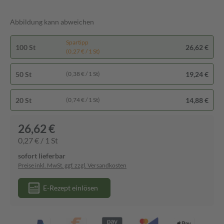
Abbildung kann abweichen
Spartipp
100 St
26,62 €
(0,27 € / 1 St)
50 St
19,24 €
(0,38 € / 1 St)
20 St
14,88 €
(0,74 € / 1 St)
26,62 €
0,27 € / 1 St
sofort lieferbar
Preise inkl. MwSt. ggf. zzgl. Versandkosten
E-Rezept einlösen