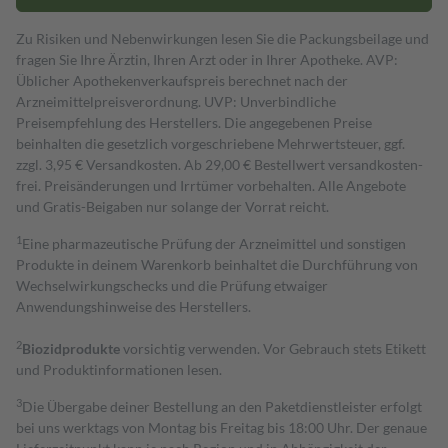
Zu Risiken und Nebenwirkungen lesen Sie die Packungsbeilage und
fragen Sie Ihre Ärztin, Ihren Arzt oder in Ihrer Apotheke. AVP:
Üblicher Apothekenverkaufspreis berechnet nach der
Arzneimittelpreisverordnung. UVP: Unverbindliche
Preisempfehlung des Herstellers. Die angegebenen Preise
beinhalten die gesetzlich vorgeschriebene Mehrwertsteuer, ggf.
zzgl. 3,95 € Versandkosten. Ab 29,00 € Bestell­wert versand­kosten­
frei. Preisänderungen und Irrtümer vorbehalten. Alle Angebote
und Gratis-Beigaben nur solange der Vorrat reicht.
1
Eine pharmazeutische Prüfung der Arzneimittel und sonstigen
Produkte in deinem Warenkorb beinhaltet die Durchführung von
Wechselwirkungschecks und die Prüfung etwaiger
Anwendungshinweise des Herstellers.
2
Biozidprodukte
vorsichtig verwenden. Vor Gebrauch stets Etikett
und Produktinformationen lesen.
3
Die Übergabe deiner Bestellung an den Paketdienstleister erfolgt
bei uns werktags von Montag bis Freitag bis 18:00 Uhr. Der genaue