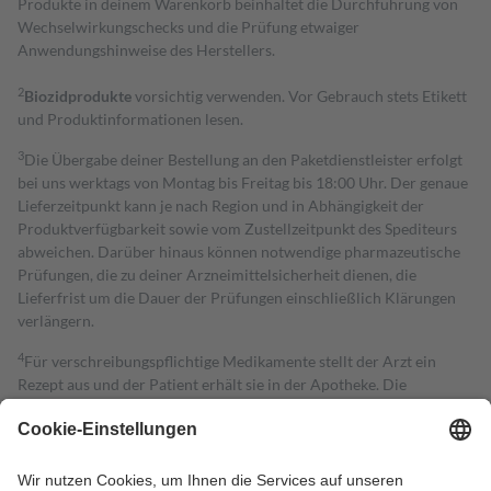
Produkte in deinem Warenkorb beinhaltet die Durchführung von
Wechselwirkungschecks und die Prüfung etwaiger
Anwendungshinweise des Herstellers.
2
Biozidprodukte
vorsichtig verwenden. Vor Gebrauch stets Etikett
und Produktinformationen lesen.
3
Die Übergabe deiner Bestellung an den Paketdienstleister erfolgt
bei uns werktags von Montag bis Freitag bis 18:00 Uhr. Der genaue
Lieferzeitpunkt kann je nach Region und in Abhängigkeit der
Produktverfügbarkeit sowie vom Zustellzeitpunkt des Spediteurs
abweichen. Darüber hinaus können notwendige pharmazeutische
Prüfungen, die zu deiner Arzneimittelsicherheit dienen, die
Lieferfrist um die Dauer der Prüfungen einschließlich Klärungen
verlängern.
4
Für verschreibungspflichtige Medikamente stellt der Arzt ein
Rezept aus und der Patient erhält sie in der Apotheke. Die
gesetzliche Krankenversicherung übernimmt in der Regel die
Kosten dafür, der Versicherte trägt einen Teil davon als Zuzahlung
mit.
Grundsätzlich leisten Mitglieder Zuzahlungen in Höhe von zehn