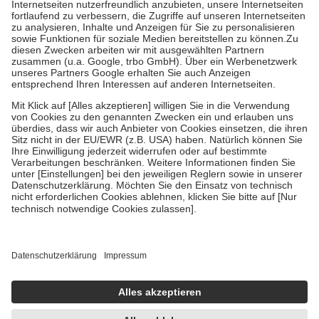
Prozent des Abgabepreises,
mindestens
jedoch
fünf Euro
und
höchstens zehn Euro.
Es sind jedoch nie mehr als die tatsächlichen
Kosten der Leistung zu entrichten.
Diese Regeln gelten grundsätzlich auch für Online-Apotheken.
Bei Heilmitteln und häuslicher Krankenpflege beträgt die
Zuzahlung zehn Prozent der Kosten sowie zehn Euro je
Verordnung.
Um das Engagement der Versicherten für ihre eigene Gesundheit zu
stärken und die besondere Stellung der Familie zu unterstützen,
fallen
keine Zuzahlungen
an bei:
• Kindern und Jugendlichen bis zum vollendeten 18. Lebensjahr
mit Ausnahme der Fahrkosten
• Untersuchungen zur Vorsorge und Früherkennung, die von der
GKV getragen werden
• empfohlenen Schutzimpfungen
• Harn- und Blutteststreifen
Wir nutzen Trusted Shops als unabhängigen Dienstleister für die
Einholung von Bewertungen. Trusted Shops hat Maßnahmen
getroffen, um sicherzustellen, dass es sich um echte Bewertungen
handelt. Mehr Informationen findest du hier:
https://help.etrusted.com/hc/de/articles/4419944605341