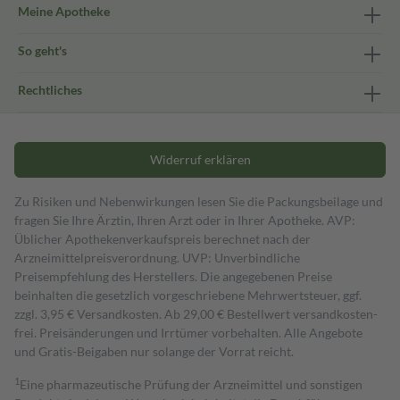
Meine Apotheke
So geht's
Rechtliches
Widerruf erklären
Zu Risiken und Nebenwirkungen lesen Sie die Packungsbeilage und
fragen Sie Ihre Ärztin, Ihren Arzt oder in Ihrer Apotheke. AVP:
Üblicher Apothekenverkaufspreis berechnet nach der
Arzneimittelpreisverordnung. UVP: Unverbindliche
Preisempfehlung des Herstellers. Die angegebenen Preise
beinhalten die gesetzlich vorgeschriebene Mehrwertsteuer, ggf.
zzgl. 3,95 € Versandkosten. Ab 29,00 € Bestell­wert versand­kosten­
frei. Preisänderungen und Irrtümer vorbehalten. Alle Angebote
und Gratis-Beigaben nur solange der Vorrat reicht.
1
Eine pharmazeutische Prüfung der Arzneimittel und sonstigen