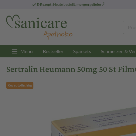
3
E-Rezept:
Heute bestellt,
morgen geliefert
Menü
Bestseller
Sparsets
Schmerzen & Ver
Sertralin Heumann 50mg 50 St Film
Rezeptpflichtig