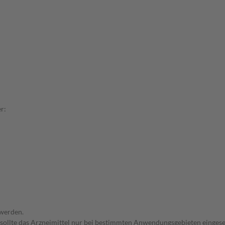
r:
 werden.
 sollte das Arzneimittel nur bei bestimmten Anwendungsgebieten eingeset