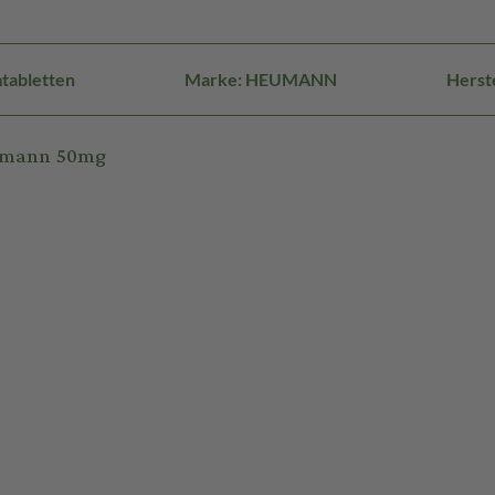
tabletten
Marke: HEUMANN
Herst
eumann 50mg