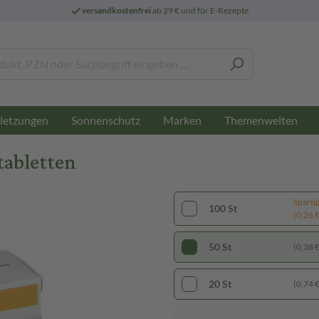
versandkostenfrei
ab 29 € und für E-Rezepte
letzungen
Sonnenschutz
Marken
Themenwelten
tabletten
Sparti
100 St
(0,26 € 
50 St
(0,38 € 
20 St
(0,74 € 