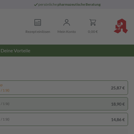
persönliche
pharmazeutische Beratung
Rezept einlösen
Mein Konto
0,00 €
Deine Vorteile
pp
25,87 €
/ 1 St)
18,90 €
/ 1 St)
14,86 €
/ 1 St)