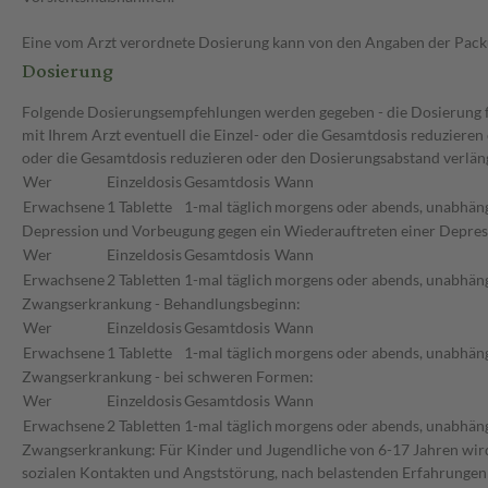
Eine vom Arzt verordnete Dosierung kann von den Angaben der Packun
Dosierung
Folgende Dosierungsempfehlungen werden gegeben - die Dosierung für
mit Ihrem Arzt eventuell die Einzel- oder die Gesamtdosis reduziere
oder die Gesamtdosis reduzieren oder den Dosierungsabstand verlän
Wer
Einzeldosis
Gesamtdosis
Wann
Erwachsene
1 Tablette
1-mal täglich
morgens oder abends, unabhäng
Depression und Vorbeugung gegen ein Wiederauftreten einer Depres
Wer
Einzeldosis
Gesamtdosis
Wann
Erwachsene
2 Tabletten
1-mal täglich
morgens oder abends, unabhäng
Zwangserkrankung - Behandlungsbeginn:
Wer
Einzeldosis
Gesamtdosis
Wann
Erwachsene
1 Tablette
1-mal täglich
morgens oder abends, unabhäng
Zwangserkrankung - bei schweren Formen:
Wer
Einzeldosis
Gesamtdosis
Wann
Erwachsene
2 Tabletten
1-mal täglich
morgens oder abends, unabhäng
Zwangserkrankung: Für Kinder und Jugendliche von 6-17 Jahren wird d
sozialen Kontakten und Angststörung, nach belastenden Erfahrungen