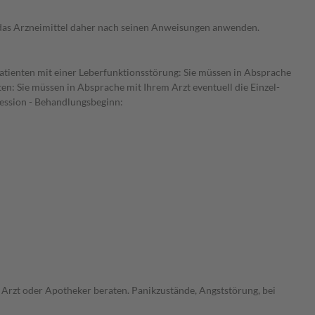
e das Arzneimittel daher nach seinen Anweisungen anwenden.
atienten mit einer Leberfunktionsstörung: Sie müssen in Absprache
en: Sie müssen in Absprache mit Ihrem Arzt eventuell die Einzel-
ession - Behandlungsbeginn:
 Arzt oder Apotheker beraten. Panikzustände, Angststörung, bei