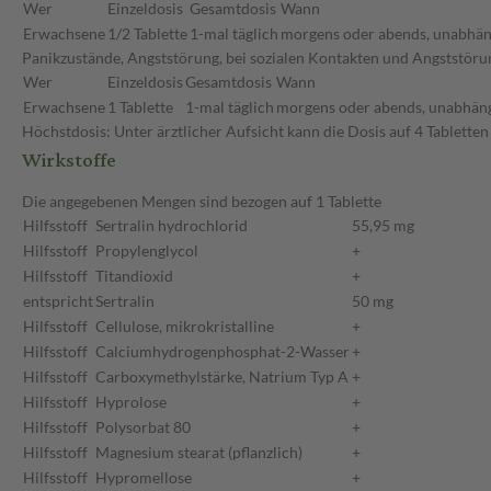
Wer
Einzeldosis
Gesamtdosis
Wann
Erwachsene
1/2 Tablette
1-mal täglich
morgens oder abends, unabhän
Panikzustände, Angststörung, bei sozialen Kontakten und Angststöru
Wer
Einzeldosis
Gesamtdosis
Wann
Erwachsene
1 Tablette
1-mal täglich
morgens oder abends, unabhäng
Höchstdosis: Unter ärztlicher Aufsicht kann die Dosis auf 4 Tablette
Wirkstoffe
Die angegebenen Mengen sind bezogen auf 1 Tablette
Hilfsstoff
Sertralin hydrochlorid
55,95 mg
Hilfsstoff
Propylenglycol
+
Hilfsstoff
Titandioxid
+
entspricht
Sertralin
50 mg
Hilfsstoff
Cellulose, mikrokristalline
+
Hilfsstoff
Calciumhydrogenphosphat-2-Wasser
+
Hilfsstoff
Carboxymethylstärke, Natrium Typ A
+
Hilfsstoff
Hyprolose
+
Hilfsstoff
Polysorbat 80
+
Hilfsstoff
Magnesium stearat (pflanzlich)
+
Hilfsstoff
Hypromellose
+