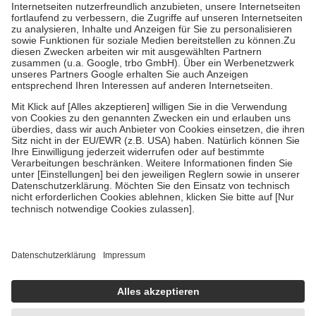
Kosten der Leistung zu entrichten.
Diese Regeln gelten grundsätzlich auch für Online-Apotheken.
Bei Heilmitteln und häuslicher Krankenpflege beträgt die
Zuzahlung zehn Prozent der Kosten sowie zehn Euro je
Verordnung.
Um das Engagement der Versicherten für ihre eigene Gesundheit zu
stärken und die besondere Stellung der Familie zu unterstützen,
fallen
keine Zuzahlungen
an bei:
• Kindern und Jugendlichen bis zum vollendeten 18. Lebensjahr
mit Ausnahme der Fahrkosten
• Untersuchungen zur Vorsorge und Früherkennung, die von der
GKV getragen werden
• empfohlenen Schutzimpfungen
• Harn- und Blutteststreifen
Wir nutzen Trusted Shops als unabhängigen Dienstleister für die
Einholung von Bewertungen. Trusted Shops hat Maßnahmen
getroffen, um sicherzustellen, dass es sich um echte Bewertungen
handelt. Mehr Informationen findest du hier:
https://help.etrusted.com/hc/de/articles/4419944605341
Einige Bilder und Inhalte wurden unter Zuhilfenahme künstlicher