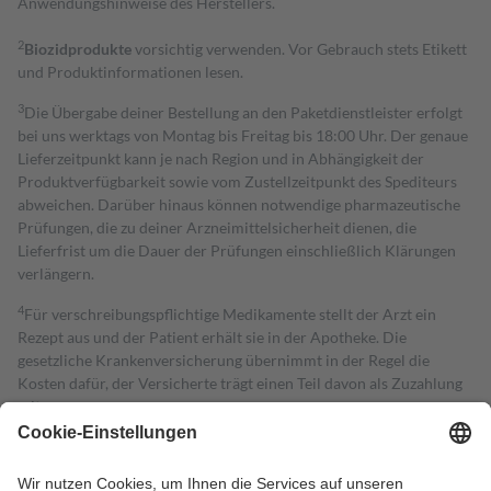
Anwendungshinweise des Herstellers.
2
Biozidprodukte
vorsichtig verwenden. Vor Gebrauch stets Etikett
und Produktinformationen lesen.
3
Die Übergabe deiner Bestellung an den Paketdienstleister erfolgt
bei uns werktags von Montag bis Freitag bis 18:00 Uhr. Der genaue
Lieferzeitpunkt kann je nach Region und in Abhängigkeit der
Produktverfügbarkeit sowie vom Zustellzeitpunkt des Spediteurs
abweichen. Darüber hinaus können notwendige pharmazeutische
Prüfungen, die zu deiner Arzneimittelsicherheit dienen, die
Lieferfrist um die Dauer der Prüfungen einschließlich Klärungen
verlängern.
4
Für verschreibungspflichtige Medikamente stellt der Arzt ein
Rezept aus und der Patient erhält sie in der Apotheke. Die
gesetzliche Krankenversicherung übernimmt in der Regel die
Kosten dafür, der Versicherte trägt einen Teil davon als Zuzahlung
mit.
Grundsätzlich leisten Mitglieder Zuzahlungen in Höhe von zehn
Prozent des Abgabepreises,
mindestens
jedoch
fünf Euro
und
höchstens zehn Euro.
Es sind jedoch nie mehr als die tatsächlichen