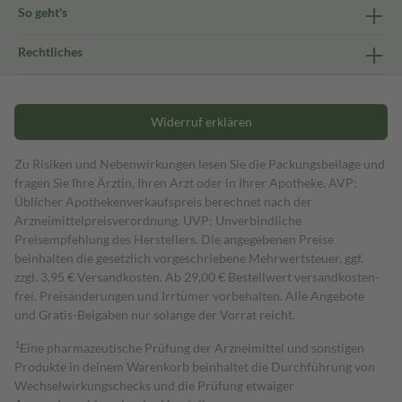
So geht's
Rechtliches
Widerruf erklären
Zu Risiken und Nebenwirkungen lesen Sie die Packungsbeilage und
fragen Sie Ihre Ärztin, Ihren Arzt oder in Ihrer Apotheke. AVP:
Üblicher Apothekenverkaufspreis berechnet nach der
Arzneimittelpreisverordnung. UVP: Unverbindliche
Preisempfehlung des Herstellers. Die angegebenen Preise
beinhalten die gesetzlich vorgeschriebene Mehrwertsteuer, ggf.
zzgl. 3,95 € Versandkosten. Ab 29,00 € Bestell­wert versand­kosten­
frei. Preisänderungen und Irrtümer vorbehalten. Alle Angebote
und Gratis-Beigaben nur solange der Vorrat reicht.
1
Eine pharmazeutische Prüfung der Arzneimittel und sonstigen
Produkte in deinem Warenkorb beinhaltet die Durchführung von
Wechselwirkungschecks und die Prüfung etwaiger