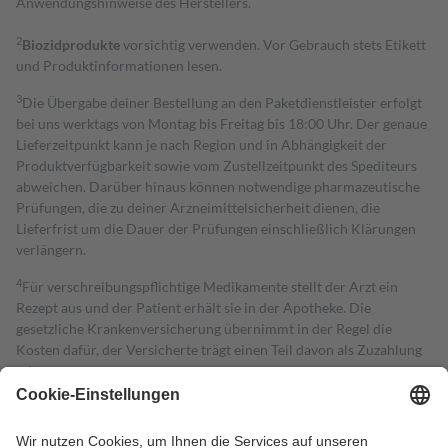
Anwendungshinweise des Herstellers.
2
Biozidprodukte
vorsichtig verwenden. Vor Gebrauch stets Etikett
und Produktinformationen lesen.
3
Die Übergabe deiner Bestellung an den Paketdienstleister erfolgt
bei uns werktags von Montag bis Freitag bis 18:00 Uhr. Der genaue
Lieferzeitpunkt kann je nach Region und in Abhängigkeit der
Produktverfügbarkeit sowie vom Zustellzeitpunkt des Spediteurs
abweichen. Darüber hinaus können notwendige pharmazeutische
Prüfungen, die zu deiner Arzneimittelsicherheit dienen, die
Lieferfrist um die Dauer der Prüfungen einschließlich Klärungen
verlängern.
4
Für verschreibungspflichtige Medikamente stellt der Arzt ein
Rezept aus und der Patient erhält sie in der Apotheke. Die
gesetzliche Krankenversicherung übernimmt in der Regel die
Kosten dafür, der Versicherte trägt einen Teil davon als Zuzahlung
mit.
Grundsätzlich leisten Mitglieder Zuzahlungen in Höhe von zehn
Prozent des Abgabepreises,
mindestens
jedoch
fünf Euro
und
höchstens zehn Euro.
Es sind jedoch nie mehr als die tatsächlichen