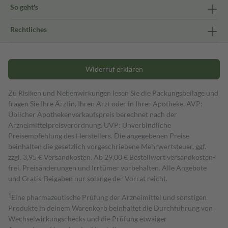
So geht's
Rechtliches
Widerruf erklären
Zu Risiken und Nebenwirkungen lesen Sie die Packungsbeilage und
fragen Sie Ihre Ärztin, Ihren Arzt oder in Ihrer Apotheke. AVP:
Üblicher Apothekenverkaufspreis berechnet nach der
Arzneimittelpreisverordnung. UVP: Unverbindliche
Preisempfehlung des Herstellers. Die angegebenen Preise
beinhalten die gesetzlich vorgeschriebene Mehrwertsteuer, ggf.
zzgl. 3,95 € Versandkosten. Ab 29,00 € Bestell­wert versand­kosten­
frei. Preisänderungen und Irrtümer vorbehalten. Alle Angebote
und Gratis-Beigaben nur solange der Vorrat reicht.
1
Eine pharmazeutische Prüfung der Arzneimittel und sonstigen
Produkte in deinem Warenkorb beinhaltet die Durchführung von
Wechselwirkungschecks und die Prüfung etwaiger