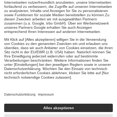
Kosten der Leistung zu entrichten.
Diese Regeln gelten grundsätzlich auch für Online-Apotheken.
Bei Heilmitteln und häuslicher Krankenpflege beträgt die
Zuzahlung zehn Prozent der Kosten sowie zehn Euro je
Verordnung.
Um das Engagement der Versicherten für ihre eigene Gesundheit zu
stärken und die besondere Stellung der Familie zu unterstützen,
fallen
keine Zuzahlungen
an bei:
• Kindern und Jugendlichen bis zum vollendeten 18. Lebensjahr
mit Ausnahme der Fahrkosten
• Untersuchungen zur Vorsorge und Früherkennung, die von der
GKV getragen werden
• empfohlenen Schutzimpfungen
• Harn- und Blutteststreifen
Wir nutzen Trusted Shops als unabhängigen Dienstleister für die
Einholung von Bewertungen. Trusted Shops hat Maßnahmen
getroffen, um sicherzustellen, dass es sich um echte Bewertungen
handelt. Mehr Informationen findest du hier:
https://help.etrusted.com/hc/de/articles/4419944605341
Einige Bilder und Inhalte wurden unter Zuhilfenahme künstlicher