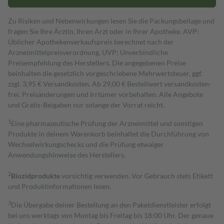
Zu Risiken und Nebenwirkungen lesen Sie die Packungsbeilage und
fragen Sie Ihre Ärztin, Ihren Arzt oder in Ihrer Apotheke. AVP:
Üblicher Apothekenverkaufspreis berechnet nach der
Arzneimittelpreisverordnung. UVP: Unverbindliche
Preisempfehlung des Herstellers. Die angegebenen Preise
beinhalten die gesetzlich vorgeschriebene Mehrwertsteuer, ggf.
zzgl. 3,95 € Versandkosten. Ab 29,00 € Bestell­wert versand­kosten­
frei. Preisänderungen und Irrtümer vorbehalten. Alle Angebote
und Gratis-Beigaben nur solange der Vorrat reicht.
1
Eine pharmazeutische Prüfung der Arzneimittel und sonstigen
Produkte in deinem Warenkorb beinhaltet die Durchführung von
Wechselwirkungschecks und die Prüfung etwaiger
Anwendungshinweise des Herstellers.
2
Biozidprodukte
vorsichtig verwenden. Vor Gebrauch stets Etikett
und Produktinformationen lesen.
3
Die Übergabe deiner Bestellung an den Paketdienstleister erfolgt
bei uns werktags von Montag bis Freitag bis 18:00 Uhr. Der genaue