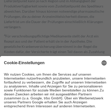
Lieferzeitpunkt kann je nach Region und in Abhängigkeit der
Produktverfügbarkeit sowie vom Zustellzeitpunkt des Spediteurs
abweichen. Darüber hinaus können notwendige pharmazeutische
Prüfungen, die zu deiner Arzneimittelsicherheit dienen, die
Lieferfrist um die Dauer der Prüfungen einschließlich Klärungen
verlängern.
4
Für verschreibungspflichtige Medikamente stellt der Arzt ein
Rezept aus und der Patient erhält sie in der Apotheke. Die
gesetzliche Krankenversicherung übernimmt in der Regel die
Kosten dafür, der Versicherte trägt einen Teil davon als Zuzahlung
mit.
Grundsätzlich leisten Mitglieder Zuzahlungen in Höhe von zehn
Prozent des Abgabepreises,
mindestens
jedoch
fünf Euro
und
höchstens zehn Euro.
Es sind jedoch nie mehr als die tatsächlichen
Kosten der Leistung zu entrichten.
Diese Regeln gelten grundsätzlich auch für Online-Apotheken.
Bei Heilmitteln und häuslicher Krankenpflege beträgt die
Zuzahlung zehn Prozent der Kosten sowie zehn Euro je
Verordnung.
Um das Engagement der Versicherten für ihre eigene Gesundheit zu
stärken und die besondere Stellung der Familie zu unterstützen,