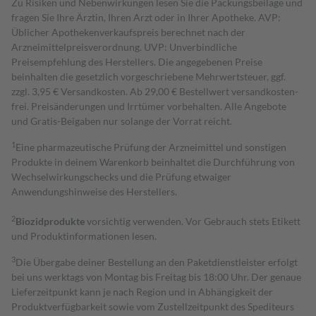
Zu Risiken und Nebenwirkungen lesen Sie die Packungsbeilage und
fragen Sie Ihre Ärztin, Ihren Arzt oder in Ihrer Apotheke. AVP:
Üblicher Apothekenverkaufspreis berechnet nach der
Arzneimittelpreisverordnung. UVP: Unverbindliche
Preisempfehlung des Herstellers. Die angegebenen Preise
beinhalten die gesetzlich vorgeschriebene Mehrwertsteuer, ggf.
zzgl. 3,95 € Versandkosten. Ab 29,00 € Bestell­wert versand­kosten­
frei. Preisänderungen und Irrtümer vorbehalten. Alle Angebote
und Gratis-Beigaben nur solange der Vorrat reicht.
1
Eine pharmazeutische Prüfung der Arzneimittel und sonstigen
Produkte in deinem Warenkorb beinhaltet die Durchführung von
Wechselwirkungschecks und die Prüfung etwaiger
Anwendungshinweise des Herstellers.
2
Biozidprodukte
vorsichtig verwenden. Vor Gebrauch stets Etikett
und Produktinformationen lesen.
3
Die Übergabe deiner Bestellung an den Paketdienstleister erfolgt
bei uns werktags von Montag bis Freitag bis 18:00 Uhr. Der genaue
Lieferzeitpunkt kann je nach Region und in Abhängigkeit der
Produktverfügbarkeit sowie vom Zustellzeitpunkt des Spediteurs