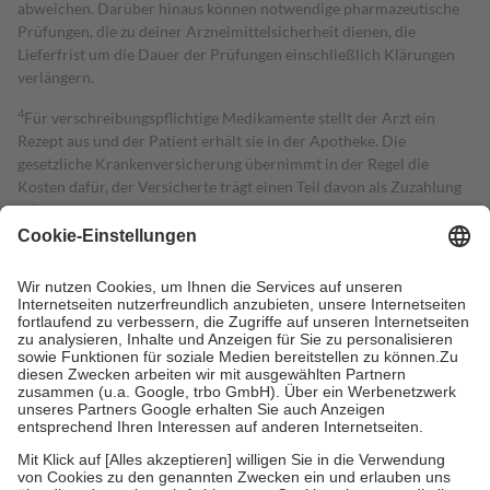
abweichen. Darüber hinaus können notwendige pharmazeutische
Prüfungen, die zu deiner Arzneimittelsicherheit dienen, die
Lieferfrist um die Dauer der Prüfungen einschließlich Klärungen
verlängern.
4
Für verschreibungspflichtige Medikamente stellt der Arzt ein
Rezept aus und der Patient erhält sie in der Apotheke. Die
gesetzliche Krankenversicherung übernimmt in der Regel die
Kosten dafür, der Versicherte trägt einen Teil davon als Zuzahlung
mit.
Grundsätzlich leisten Mitglieder Zuzahlungen in Höhe von zehn
Prozent des Abgabepreises,
mindestens
jedoch
fünf Euro
und
höchstens zehn Euro.
Es sind jedoch nie mehr als die tatsächlichen
Kosten der Leistung zu entrichten.
Diese Regeln gelten grundsätzlich auch für Online-Apotheken.
Bei Heilmitteln und häuslicher Krankenpflege beträgt die
Zuzahlung zehn Prozent der Kosten sowie zehn Euro je
Verordnung.
Um das Engagement der Versicherten für ihre eigene Gesundheit zu
stärken und die besondere Stellung der Familie zu unterstützen,
fallen
keine Zuzahlungen
an bei:
• Kindern und Jugendlichen bis zum vollendeten 18. Lebensjahr