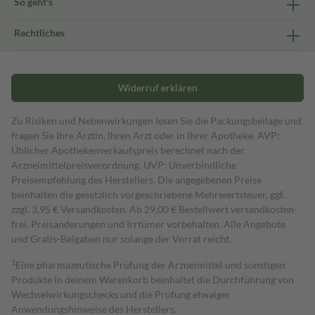
So geht's
Rechtliches
Widerruf erklären
Zu Risiken und Nebenwirkungen lesen Sie die Packungsbeilage und
fragen Sie Ihre Ärztin, Ihren Arzt oder in Ihrer Apotheke. AVP:
Üblicher Apothekenverkaufspreis berechnet nach der
Arzneimittelpreisverordnung. UVP: Unverbindliche
Preisempfehlung des Herstellers. Die angegebenen Preise
beinhalten die gesetzlich vorgeschriebene Mehrwertsteuer, ggf.
zzgl. 3,95 € Versandkosten. Ab 29,00 € Bestell­wert versand­kosten­
frei. Preisänderungen und Irrtümer vorbehalten. Alle Angebote
und Gratis-Beigaben nur solange der Vorrat reicht.
1
Eine pharmazeutische Prüfung der Arzneimittel und sonstigen
Produkte in deinem Warenkorb beinhaltet die Durchführung von
Wechselwirkungschecks und die Prüfung etwaiger
Anwendungshinweise des Herstellers.