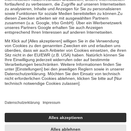
Diese Regeln gelten grundsätzlich auch für Online-Apotheken.
Bei Heilmitteln und häuslicher Krankenpflege beträgt die
Zuzahlung zehn Prozent der Kosten sowie zehn Euro je
Verordnung.
Um das Engagement der Versicherten für ihre eigene Gesundheit zu
stärken und die besondere Stellung der Familie zu unterstützen,
fallen
keine Zuzahlungen
an bei:
• Kindern und Jugendlichen bis zum vollendeten 18. Lebensjahr
mit Ausnahme der Fahrkosten
• Untersuchungen zur Vorsorge und Früherkennung, die von der
GKV getragen werden
• empfohlenen Schutzimpfungen
• Harn- und Blutteststreifen
Wir nutzen Trusted Shops als unabhängigen Dienstleister für die
Einholung von Bewertungen. Trusted Shops hat Maßnahmen
getroffen, um sicherzustellen, dass es sich um echte Bewertungen
handelt. Mehr Informationen findest du hier:
https://help.etrusted.com/hc/de/articles/4419944605341
Einige Bilder und Inhalte wurden unter Zuhilfenahme künstlicher
Intelligenz erstellt.