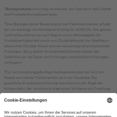
2
Biozidprodukte
vorsichtig verwenden. Vor Gebrauch stets Etikett
und Produktinformationen lesen.
3
Die Übergabe deiner Bestellung an den Paketdienstleister erfolgt
bei uns werktags von Montag bis Freitag bis 18:00 Uhr. Der genaue
Lieferzeitpunkt kann je nach Region und in Abhängigkeit der
Produktverfügbarkeit sowie vom Zustellzeitpunkt des Spediteurs
abweichen. Darüber hinaus können notwendige pharmazeutische
Prüfungen, die zu deiner Arzneimittelsicherheit dienen, die
Lieferfrist um die Dauer der Prüfungen einschließlich Klärungen
verlängern.
4
Für verschreibungspflichtige Medikamente stellt der Arzt ein
Rezept aus und der Patient erhält sie in der Apotheke. Die
gesetzliche Krankenversicherung übernimmt in der Regel die
Kosten dafür, der Versicherte trägt einen Teil davon als Zuzahlung
mit.
Grundsätzlich leisten Mitglieder Zuzahlungen in Höhe von zehn
Prozent des Abgabepreises,
mindestens
jedoch
fünf Euro
und
höchstens zehn Euro.
Es sind jedoch nie mehr als die tatsächlichen
Kosten der Leistung zu entrichten.