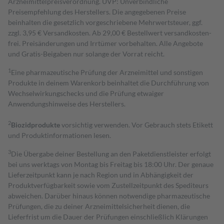
Arzneimittelpreisverordnung. UVP: Unverbindliche
Preisempfehlung des Herstellers. Die angegebenen Preise
beinhalten die gesetzlich vorgeschriebene Mehrwertsteuer, ggf.
zzgl. 3,95 € Versandkosten. Ab 29,00 € Bestell­wert versand­kosten­
frei. Preisänderungen und Irrtümer vorbehalten. Alle Angebote
und Gratis-Beigaben nur solange der Vorrat reicht.
1
Eine pharmazeutische Prüfung der Arzneimittel und sonstigen
Produkte in deinem Warenkorb beinhaltet die Durchführung von
Wechselwirkungschecks und die Prüfung etwaiger
Anwendungshinweise des Herstellers.
2
Biozidprodukte
vorsichtig verwenden. Vor Gebrauch stets Etikett
und Produktinformationen lesen.
3
Die Übergabe deiner Bestellung an den Paketdienstleister erfolgt
bei uns werktags von Montag bis Freitag bis 18:00 Uhr. Der genaue
Lieferzeitpunkt kann je nach Region und in Abhängigkeit der
Produktverfügbarkeit sowie vom Zustellzeitpunkt des Spediteurs
abweichen. Darüber hinaus können notwendige pharmazeutische
Prüfungen, die zu deiner Arzneimittelsicherheit dienen, die
Lieferfrist um die Dauer der Prüfungen einschließlich Klärungen