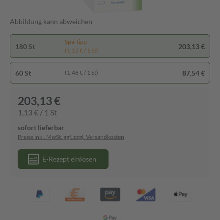
Abbildung kann abweichen
Spartipp
180 St
203,13 €
(1,13 € / 1 St)
60 St
87,54 €
(1,46 € / 1 St)
203,13 €
1,13 € / 1 St
sofort lieferbar
Preise inkl. MwSt. ggf. zzgl. Versandkosten
E-Rezept einlösen