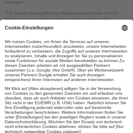
verlängern.
4
Für verschreibungspflichtige Medikamente stellt der Arzt ein
Rezept aus und der Patient erhält sie in der Apotheke. Die
gesetzliche Krankenversicherung übernimmt in der Regel die
Kosten dafür, der Versicherte trägt einen Teil davon als Zuzahlung
mit.
Grundsätzlich leisten Mitglieder Zuzahlungen in Höhe von zehn
Prozent des Abgabepreises,
mindestens
jedoch
fünf Euro
und
höchstens zehn Euro.
Es sind jedoch nie mehr als die tatsächlichen
Kosten der Leistung zu entrichten.
Diese Regeln gelten grundsätzlich auch für Online-Apotheken.
Bei Heilmitteln und häuslicher Krankenpflege beträgt die
Zuzahlung zehn Prozent der Kosten sowie zehn Euro je
Verordnung.
Um das Engagement der Versicherten für ihre eigene Gesundheit zu
stärken und die besondere Stellung der Familie zu unterstützen,
fallen
keine Zuzahlungen
an bei:
• Kindern und Jugendlichen bis zum vollendeten 18. Lebensjahr
mit Ausnahme der Fahrkosten
• Untersuchungen zur Vorsorge und Früherkennung, die von der
GKV getragen werden