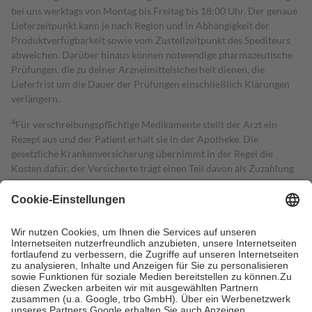
bei uns werktags von Montag bis Freitag bis 18:00 Uhr. Der genaue
Lieferzeitpunkt kann je nach Region und in Abhängigkeit der
Produktverfügbarkeit sowie vom Zustellzeitpunkt des Spediteurs
abweichen. Darüber hinaus können notwendige pharmazeutische
Prüfungen, die zu deiner Arzneimittelsicherheit dienen, die
Lieferfrist um die Dauer der Prüfungen einschließlich Klärungen
verlängern.
4
Für verschreibungspflichtige Medikamente stellt der Arzt ein
Rezept aus und der Patient erhält sie in der Apotheke. Die
gesetzliche Krankenversicherung übernimmt in der Regel die
Kosten dafür, der Versicherte trägt einen Teil davon als Zuzahlung
mit.
Grundsätzlich leisten Mitglieder Zuzahlungen in Höhe von zehn
Prozent des Abgabepreises,
mindestens
jedoch
fünf Euro
und
höchstens zehn Euro.
Es sind jedoch nie mehr als die tatsächlichen
Kosten der Leistung zu entrichten.
Diese Regeln gelten grundsätzlich auch für Online-Apotheken.
Bei Heilmitteln und häuslicher Krankenpflege beträgt die
Zuzahlung zehn Prozent der Kosten sowie zehn Euro je
Verordnung.