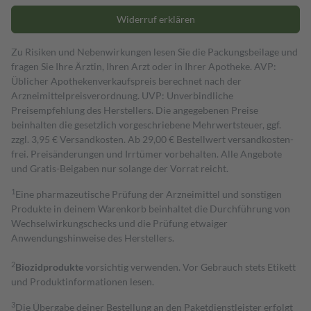
Widerruf erklären
Zu Risiken und Nebenwirkungen lesen Sie die Packungsbeilage und
fragen Sie Ihre Ärztin, Ihren Arzt oder in Ihrer Apotheke. AVP:
Üblicher Apothekenverkaufspreis berechnet nach der
Arzneimittelpreisverordnung. UVP: Unverbindliche
Preisempfehlung des Herstellers. Die angegebenen Preise
beinhalten die gesetzlich vorgeschriebene Mehrwertsteuer, ggf.
zzgl. 3,95 € Versandkosten. Ab 29,00 € Bestell­wert versand­kosten­
frei. Preisänderungen und Irrtümer vorbehalten. Alle Angebote
und Gratis-Beigaben nur solange der Vorrat reicht.
1
Eine pharmazeutische Prüfung der Arzneimittel und sonstigen
Produkte in deinem Warenkorb beinhaltet die Durchführung von
Wechselwirkungschecks und die Prüfung etwaiger
Anwendungshinweise des Herstellers.
2
Biozidprodukte
vorsichtig verwenden. Vor Gebrauch stets Etikett
und Produktinformationen lesen.
3
Die Übergabe deiner Bestellung an den Paketdienstleister erfolgt