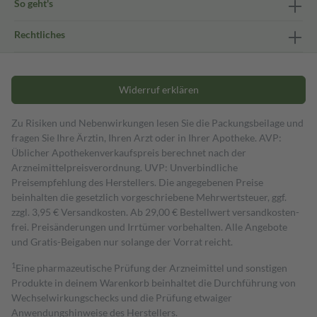
So geht's
Rechtliches
Widerruf erklären
Zu Risiken und Nebenwirkungen lesen Sie die Packungsbeilage und
fragen Sie Ihre Ärztin, Ihren Arzt oder in Ihrer Apotheke. AVP:
Üblicher Apothekenverkaufspreis berechnet nach der
Arzneimittelpreisverordnung. UVP: Unverbindliche
Preisempfehlung des Herstellers. Die angegebenen Preise
beinhalten die gesetzlich vorgeschriebene Mehrwertsteuer, ggf.
zzgl. 3,95 € Versandkosten. Ab 29,00 € Bestell­wert versand­kosten­
frei. Preisänderungen und Irrtümer vorbehalten. Alle Angebote
und Gratis-Beigaben nur solange der Vorrat reicht.
1
Eine pharmazeutische Prüfung der Arzneimittel und sonstigen
Produkte in deinem Warenkorb beinhaltet die Durchführung von
Wechselwirkungschecks und die Prüfung etwaiger
Anwendungshinweise des Herstellers.