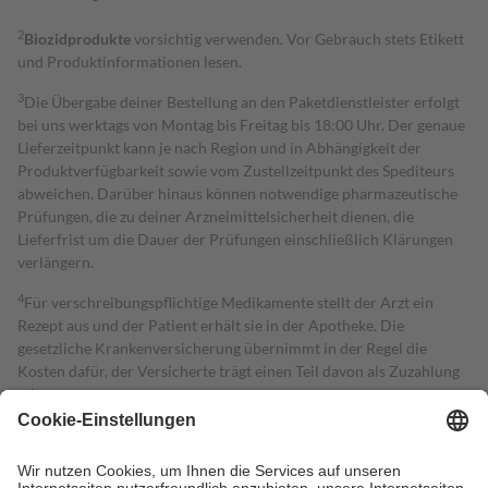
2
Biozidprodukte
vorsichtig verwenden. Vor Gebrauch stets Etikett
und Produktinformationen lesen.
3
Die Übergabe deiner Bestellung an den Paketdienstleister erfolgt
bei uns werktags von Montag bis Freitag bis 18:00 Uhr. Der genaue
Lieferzeitpunkt kann je nach Region und in Abhängigkeit der
Produktverfügbarkeit sowie vom Zustellzeitpunkt des Spediteurs
abweichen. Darüber hinaus können notwendige pharmazeutische
Prüfungen, die zu deiner Arzneimittelsicherheit dienen, die
Lieferfrist um die Dauer der Prüfungen einschließlich Klärungen
verlängern.
4
Für verschreibungspflichtige Medikamente stellt der Arzt ein
Rezept aus und der Patient erhält sie in der Apotheke. Die
gesetzliche Krankenversicherung übernimmt in der Regel die
Kosten dafür, der Versicherte trägt einen Teil davon als Zuzahlung
mit.
Grundsätzlich leisten Mitglieder Zuzahlungen in Höhe von zehn
Prozent des Abgabepreises,
mindestens
jedoch
fünf Euro
und
höchstens zehn Euro.
Es sind jedoch nie mehr als die tatsächlichen
Kosten der Leistung zu entrichten.