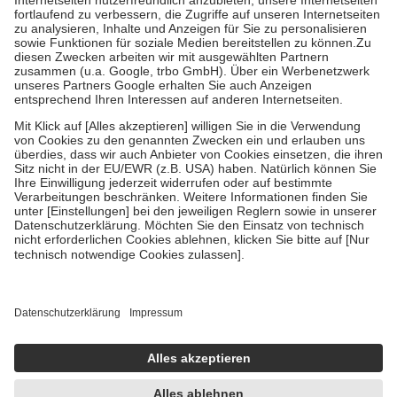
Diese Regeln gelten grundsätzlich auch für Online-Apotheken.
Bei Heilmitteln und häuslicher Krankenpflege beträgt die
Zuzahlung zehn Prozent der Kosten sowie zehn Euro je
Verordnung.
Um das Engagement der Versicherten für ihre eigene Gesundheit zu
stärken und die besondere Stellung der Familie zu unterstützen,
fallen
keine Zuzahlungen
an bei:
• Kindern und Jugendlichen bis zum vollendeten 18. Lebensjahr
mit Ausnahme der Fahrkosten
• Untersuchungen zur Vorsorge und Früherkennung, die von der
GKV getragen werden
• empfohlenen Schutzimpfungen
• Harn- und Blutteststreifen
Wir nutzen Trusted Shops als unabhängigen Dienstleister für die
Einholung von Bewertungen. Trusted Shops hat Maßnahmen
getroffen, um sicherzustellen, dass es sich um echte Bewertungen
handelt. Mehr Informationen findest du hier:
https://help.etrusted.com/hc/de/articles/4419944605341
Einige Bilder und Inhalte wurden unter Zuhilfenahme künstlicher