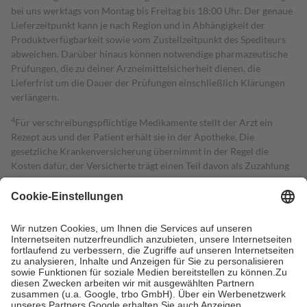
bei uns werktags von Montag bis Freitag bis 18:00 Uhr. Der genaue
Lieferzeitpunkt kann je nach Region und in Abhängigkeit der
Produktverfügbarkeit sowie vom Zustellzeitpunkt des Spediteurs
abweichen. Darüber hinaus können notwendige pharmazeutische
Prüfungen, die zu deiner Arzneimittelsicherheit dienen, die
Lieferfrist um die Dauer der Prüfungen einschließlich Klärungen
verlängern.
4
Für verschreibungspflichtige Medikamente stellt der Arzt ein
Rezept aus und der Patient erhält sie in der Apotheke. Die
gesetzliche Krankenversicherung übernimmt in der Regel die
Kosten dafür, der Versicherte trägt einen Teil davon als Zuzahlung
mit.
Grundsätzlich leisten Mitglieder Zuzahlungen in Höhe von zehn
Prozent des Abgabepreises,
mindestens
jedoch
fünf Euro
und
höchstens zehn Euro.
Es sind jedoch nie mehr als die tatsächlichen
Kosten der Leistung zu entrichten.
Diese Regeln gelten grundsätzlich auch für Online-Apotheken.
Bei Heilmitteln und häuslicher Krankenpflege beträgt die
Zuzahlung zehn Prozent der Kosten sowie zehn Euro je
Verordnung.