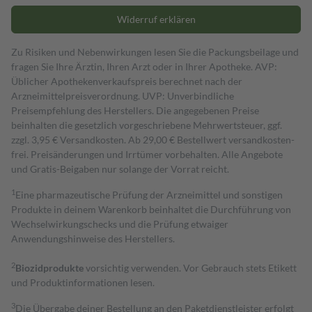
Widerruf erklären
Zu Risiken und Nebenwirkungen lesen Sie die Packungsbeilage und
fragen Sie Ihre Ärztin, Ihren Arzt oder in Ihrer Apotheke. AVP:
Üblicher Apothekenverkaufspreis berechnet nach der
Arzneimittelpreisverordnung. UVP: Unverbindliche
Preisempfehlung des Herstellers. Die angegebenen Preise
beinhalten die gesetzlich vorgeschriebene Mehrwertsteuer, ggf.
zzgl. 3,95 € Versandkosten. Ab 29,00 € Bestell­wert versand­kosten­
frei. Preisänderungen und Irrtümer vorbehalten. Alle Angebote
und Gratis-Beigaben nur solange der Vorrat reicht.
1
Eine pharmazeutische Prüfung der Arzneimittel und sonstigen
Produkte in deinem Warenkorb beinhaltet die Durchführung von
Wechselwirkungschecks und die Prüfung etwaiger
Anwendungshinweise des Herstellers.
2
Biozidprodukte
vorsichtig verwenden. Vor Gebrauch stets Etikett
und Produktinformationen lesen.
3
Die Übergabe deiner Bestellung an den Paketdienstleister erfolgt