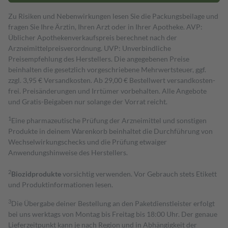
Zu Risiken und Nebenwirkungen lesen Sie die Packungsbeilage und
fragen Sie Ihre Ärztin, Ihren Arzt oder in Ihrer Apotheke. AVP:
Üblicher Apothekenverkaufspreis berechnet nach der
Arzneimittelpreisverordnung. UVP: Unverbindliche
Preisempfehlung des Herstellers. Die angegebenen Preise
beinhalten die gesetzlich vorgeschriebene Mehrwertsteuer, ggf.
zzgl. 3,95 € Versandkosten. Ab 29,00 € Bestell­wert versand­kosten­
frei. Preisänderungen und Irrtümer vorbehalten. Alle Angebote
und Gratis-Beigaben nur solange der Vorrat reicht.
1
Eine pharmazeutische Prüfung der Arzneimittel und sonstigen
Produkte in deinem Warenkorb beinhaltet die Durchführung von
Wechselwirkungschecks und die Prüfung etwaiger
Anwendungshinweise des Herstellers.
2
Biozidprodukte
vorsichtig verwenden. Vor Gebrauch stets Etikett
und Produktinformationen lesen.
3
Die Übergabe deiner Bestellung an den Paketdienstleister erfolgt
bei uns werktags von Montag bis Freitag bis 18:00 Uhr. Der genaue
Lieferzeitpunkt kann je nach Region und in Abhängigkeit der