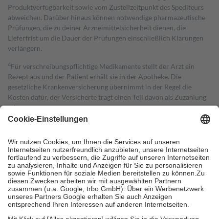
Produktverfügbarkeit sowie vom Zustellzeitpunkt des Spediteurs
abweichen. Darüber hinaus können notwendige pharmazeutische
Prüfungen, die zu deiner Arzneimittelsicherheit dienen, die
Lieferfrist um die Dauer der Prüfungen einschließlich Klärungen
verlängern.
4
Für verschreibungspflichtige Medikamente stellt der Arzt ein
Rezept aus und der Patient erhält sie in der Apotheke. Die
gesetzliche Krankenversicherung übernimmt in der Regel die
Kosten dafür, der Versicherte trägt einen Teil davon als Zuzahlung
mit.
Grundsätzlich leisten Mitglieder Zuzahlungen in Höhe von zehn
Prozent des Abgabepreises,
mindestens
jedoch
fünf Euro
und
höchstens zehn Euro.
Es sind jedoch nie mehr als die tatsächlichen
Kosten der Leistung zu entrichten.
Diese Regeln gelten grundsätzlich auch für Online-Apotheken.
Bei Heilmitteln und häuslicher Krankenpflege beträgt die
Zuzahlung zehn Prozent der Kosten sowie zehn Euro je
Verordnung.
Um das Engagement der Versicherten für ihre eigene Gesundheit zu
stärken und die besondere Stellung der Familie zu unterstützen,