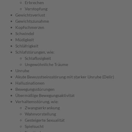
Erbrechen
Verstopfung
Gewichtsverlust
Gewichtszunahme
Kopfschmerzen
Schwindel
Müdigkeit
Schläfrigkeit
Schlafstörungen, wie:
Schlaflosigkeit
Ungewöhnliche Träume
Unruhe
Akute Bewusstseinsstörung mit starker Unruhe (Delir)
Halluzinationen
Bewegungsstörungen
Übermäßige Bewegungsaktivität
Verhaltensstörung, wie:
Zwangserkrankung
Wahnvorstellung
Gesteigerte Sexualität
Spielsucht