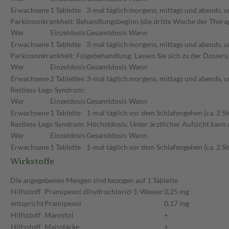
Erwachsene
1 Tablette
3-mal täglich
morgens, mittags und abends, u
Parkinsonkrankheit: Behandlungsbeginn (die dritte Woche der Therapi
Wer
Einzeldosis
Gesamtdosis
Wann
Erwachsene
1 Tablette
3-mal täglich
morgens, mittags und abends, u
Parkinsonkrankheit: Folgebehandlung: Lassen Sie sich zu der Dosier
Wer
Einzeldosis
Gesamtdosis
Wann
Erwachsene
2 Tabletten
3-mal täglich
morgens, mittags und abends, u
Restless-Legs-Syndrom:
Wer
Einzeldosis
Gesamtdosis
Wann
Erwachsene
1 Tablette
1-mal täglich
vor dem Schlafengehen (ca. 2 S
Restless-Legs-Syndrom: Höchstdosis: Unter ärztlicher Aufsicht kann d
Wer
Einzeldosis
Gesamtdosis
Wann
Erwachsene
1 Tablette
1-mal täglich
vor dem Schlafengehen (ca. 2 S
Wirkstoffe
Die angegebenen Mengen sind bezogen auf 1 Tablette
Hilfsstoff
Pramipexol dihydrochlorid-1-Wasser
0,25 mg
entspricht
Pramipexol
0,17 mg
Hilfsstoff
Mannitol
+
Hilfsstoff
Maisstärke
+