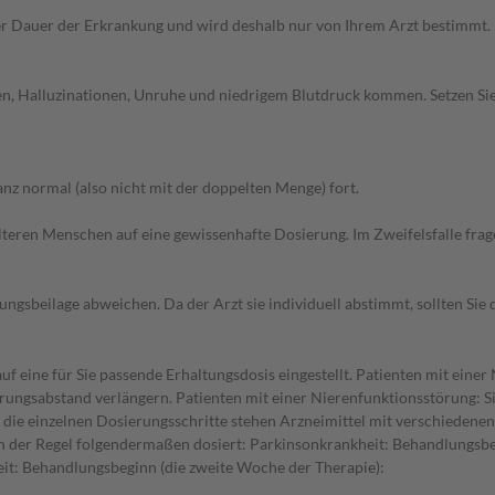
r Dauer der Erkrankung und wird deshalb nur von Ihrem Arzt bestimmt.
hen, Halluzinationen, Unruhe und niedrigem Blutdruck kommen. Setzen S
z normal (also nicht mit der doppelten Menge) fort.
d älteren Menschen auf eine gewissenhafte Dosierung. Im Zweifelsfalle f
gsbeilage abweichen. Da der Arzt sie individuell abstimmt, sollten Si
f eine für Sie passende Erhaltungsdosis eingestellt. Patienten mit eine
rungsabstand verlängern. Patienten mit einer Nierenfunktionsstörung: Si
die einzelnen Dosierungsschritte stehen Arzneimittel mit verschiedene
n der Regel folgendermaßen dosiert: Parkinsonkrankheit: Behandlungsbeg
it: Behandlungsbeginn (die zweite Woche der Therapie):