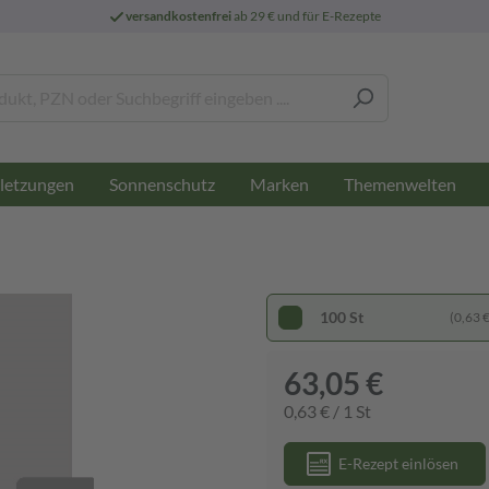
versandkostenfrei
ab 29 € und für E-Rezepte
letzungen
Sonnenschutz
Marken
Themenwelten
100 St
(0,63 € 
63,05 €
0,63 € / 1 St
E-Rezept einlösen