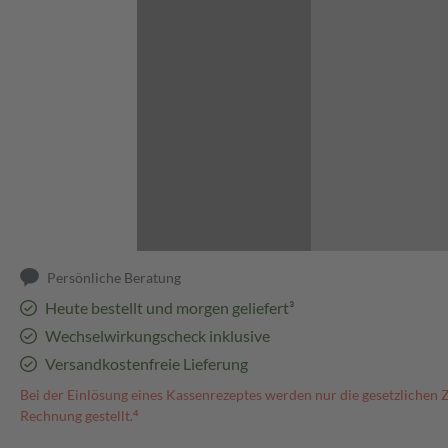
Abbildung kann abweichen
Persönliche Beratung
Heute bestellt und morgen geliefert³
Wechselwirkungscheck inklusive
Versandkostenfreie Lieferung
Bei der Einlösung eines Kassenrezeptes werden nur die gesetzlichen 
Rechnung gestellt.⁴