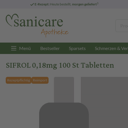
3
E-Rezept:
Heute bestellt,
morgen geliefert
Menü
Bestseller
Sparsets
Schmerzen & Ver
SIFROL 0,18mg 100 St Tabletten
Rezeptpflichtig
Reimport