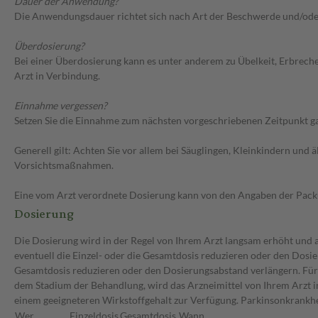
Dauer der Anwendung?
Die Anwendungsdauer richtet sich nach Art der Beschwerde und/ode
Überdosierung?
Bei einer Überdosierung kann es unter anderem zu Übelkeit, Erbrec
Arzt in Verbindung.
Einnahme vergessen?
Setzen Sie die Einnahme zum nächsten vorgeschriebenen Zeitpunkt gan
Generell gilt: Achten Sie vor allem bei Säuglingen, Kleinkindern un
Vorsichtsmaßnahmen.
Eine vom Arzt verordnete Dosierung kann von den Angaben der Packun
Dosierung
Die Dosierung wird in der Regel von Ihrem Arzt langsam erhöht und au
eventuell die Einzel- oder die Gesamtdosis reduzieren oder den Dosie
Gesamtdosis reduzieren oder den Dosierungsabstand verlängern. Für 
dem Stadium der Behandlung, wird das Arzneimittel von Ihrem Arzt i
einem geeigneteren Wirkstoffgehalt zur Verfügung. Parkinsonkrankhe
Wer
Einzeldosis
Gesamtdosis
Wann