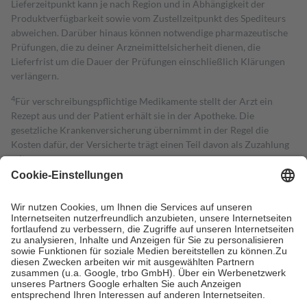
Lieferzeitpunkt kann je nach Region und in Abhängigkeit der
Produktverfügbarkeit sowie vom Zustellzeitpunkt des Spediteurs
abweichen. Darüber hinaus können notwendige pharmazeutische
Prüfungen, die zu deiner Arzneimittelsicherheit dienen, die
Lieferfrist um die Dauer der Prüfungen einschließlich Klärungen
verlängern.
4
Für verschreibungspflichtige Medikamente stellt der Arzt ein
Rezept aus und der Patient erhält sie in der Apotheke. Die
gesetzliche Krankenversicherung übernimmt in der Regel die
Kosten dafür, der Versicherte trägt einen Teil davon als Zuzahlung
mit.
Grundsätzlich leisten Mitglieder Zuzahlungen in Höhe von zehn
Prozent des Abgabepreises,
mindestens
jedoch
fünf Euro
und
höchstens zehn Euro.
Es sind jedoch nie mehr als die tatsächlichen
Kosten der Leistung zu entrichten.
Diese Regeln gelten grundsätzlich auch für Online-Apotheken.
Bei Heilmitteln und häuslicher Krankenpflege beträgt die
Zuzahlung zehn Prozent der Kosten sowie zehn Euro je
Verordnung.
Um das Engagement der Versicherten für ihre eigene Gesundheit zu
stärken und die besondere Stellung der Familie zu unterstützen,