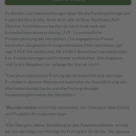
Zu Risiken und Nebenwirkungen lesen Sie die Packungsbeilage und
fragen Sie Ihre Ärztin, Ihren Arzt oder in Ihrer Apotheke. AVP:
Üblicher Apothekenverkaufspreis berechnet nach der
Arzneimittelpreisverordnung. UVP: Unverbindliche
Preisempfehlung des Herstellers. Die angegebenen Preise
beinhalten die gesetzlich vorgeschriebene Mehrwertsteuer, ggf.
zzgl. 3,95 € Versandkosten. Ab 29,00 € Bestell­wert versand­kosten­
frei. Preisänderungen und Irrtümer vorbehalten. Alle Angebote
und Gratis-Beigaben nur solange der Vorrat reicht.
1
Eine pharmazeutische Prüfung der Arzneimittel und sonstigen
Produkte in deinem Warenkorb beinhaltet die Durchführung von
Wechselwirkungschecks und die Prüfung etwaiger
Anwendungshinweise des Herstellers.
2
Biozidprodukte
vorsichtig verwenden. Vor Gebrauch stets Etikett
und Produktinformationen lesen.
3
Die Übergabe deiner Bestellung an den Paketdienstleister erfolgt
bei uns werktags von Montag bis Freitag bis 18:00 Uhr. Der genaue