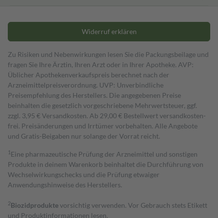
Widerruf erklären
Zu Risiken und Nebenwirkungen lesen Sie die Packungsbeilage und
fragen Sie Ihre Ärztin, Ihren Arzt oder in Ihrer Apotheke. AVP:
Üblicher Apothekenverkaufspreis berechnet nach der
Arzneimittelpreisverordnung. UVP: Unverbindliche
Preisempfehlung des Herstellers. Die angegebenen Preise
beinhalten die gesetzlich vorgeschriebene Mehrwertsteuer, ggf.
zzgl. 3,95 € Versandkosten. Ab 29,00 € Bestell­wert versand­kosten­
frei. Preisänderungen und Irrtümer vorbehalten. Alle Angebote
und Gratis-Beigaben nur solange der Vorrat reicht.
1
Eine pharmazeutische Prüfung der Arzneimittel und sonstigen
Produkte in deinem Warenkorb beinhaltet die Durchführung von
Wechselwirkungschecks und die Prüfung etwaiger
Anwendungshinweise des Herstellers.
2
Biozidprodukte
vorsichtig verwenden. Vor Gebrauch stets Etikett
und Produktinformationen lesen.