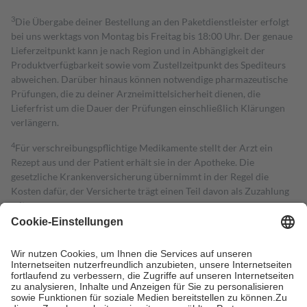
3
Die Übergabe deiner Bestellung an den Paketdienstleister erfolgt
bei uns werktags von Montag bis Freitag bis 18:00 Uhr. Der genaue
Lieferzeitpunkt kann je nach Region und in Abhängigkeit der
Produktverfügbarkeit sowie vom Zustellzeitpunkt des Spediteurs
abweichen. Darüber hinaus können notwendige pharmazeutische
Prüfungen, die zu deiner Arzneimittelsicherheit dienen, die
Lieferfrist um die Dauer der Prüfungen einschließlich Klärungen
verlängern.
4
Für verschreibungspflichtige Medikamente stellt der Arzt ein
Rezept aus und der Patient erhält sie in der Apotheke. Die
gesetzliche Krankenversicherung übernimmt in der Regel die
Kosten dafür, der Versicherte trägt einen Teil davon als Zuzahlung
mit.
Grundsätzlich leisten Mitglieder Zuzahlungen in Höhe von zehn
Prozent des Abgabepreises,
mindestens
jedoch
fünf Euro
und
höchstens zehn Euro.
Es sind jedoch nie mehr als die tatsächlichen
Kosten der Leistung zu entrichten.
Diese Regeln gelten grundsätzlich auch für Online-Apotheken.
Bei Heilmitteln und häuslicher Krankenpflege beträgt die
Zuzahlung zehn Prozent der Kosten sowie zehn Euro je