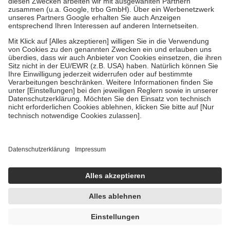
Verordnung.
Um das Engagement der Versicherten für ihre eigene Gesundheit zu
stärken und die besondere Stellung der Familie zu unterstützen,
fallen
keine Zuzahlungen
an bei:
• Kindern und Jugendlichen bis zum vollendeten 18. Lebensjahr
mit Ausnahme der Fahrkosten
• Untersuchungen zur Vorsorge und Früherkennung, die von der
GKV getragen werden
• empfohlenen Schutzimpfungen
• Harn- und Blutteststreifen
Wir nutzen Trusted Shops als unabhängigen Dienstleister für die
Einholung von Bewertungen. Trusted Shops hat Maßnahmen
getroffen, um sicherzustellen, dass es sich um echte Bewertungen
handelt. Mehr Informationen findest du hier:
https://help.etrusted.com/hc/de/articles/4419944605341
Einige Bilder und Inhalte wurden unter Zuhilfenahme künstlicher
Intelligenz erstellt.