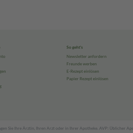
e
So geht's
nto
Newsletter anfordern
Freunde werben
gen
E-Rezept einlösen
Papier Rezept einlösen
g
gen Sie Ihre Ärztin, Ihren Arzt oder in Ihrer Apotheke. AVP: Üblicher A