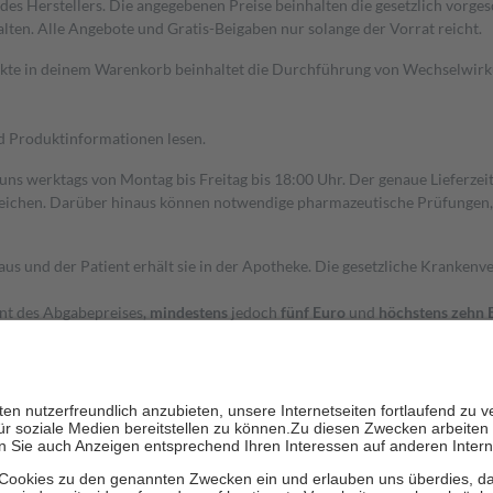
s Herstellers. Die angegebenen Preise beinhalten die gesetzlich vorgesc
alten. Alle Angebote und Gratis-Beigaben nur solange der Vorrat reicht.
dukte in deinem Warenkorb beinhaltet die Durchführung von Wechselwir
nd Produktinformationen lesen.
 uns werktags von Montag bis Freitag bis 18:00 Uhr. Der genaue Lieferze
ichen. Darüber hinaus können notwendige pharmazeutische Prüfungen, die
aus und der Patient erhält sie in der Apotheke. Die gesetzliche Krankenv
ent des Abgabepreises,
mindestens
jedoch
fünf Euro
und
höchstens zehn 
zehn Prozent der Kosten sowie zehn Euro je Verordnung.
rken und die besondere Stellung der Familie zu unterstützen, fallen
kein
 Ausnahme der Fahrkosten
 getragen werden