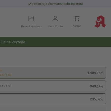
persönliche
pharmazeutische Beratung
Rezept einlösen
Mein Konto
0,00 €
Deine Vorteile
pp
1.404,15 €
 € / 1 St)
940,14 €
 € / 1 St)
235,82 €