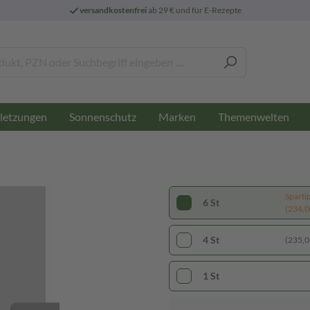
versandkostenfrei
ab 29 € und für E-Rezepte
letzungen
Sonnenschutz
Marken
Themenwelten
Sparti
6 St
(234,03
4 St
(235,04
1 St