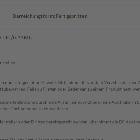
Darreichungsform: Fertigspritzen
 I.E./0.75ML
ustellen.
 und erfolgen ohne Gewähr. Bitte nimm dir vor dem Verzehr oder der An
fzubewahren. Falls du Fragen oder Bedenken zu einem Produkt hast, wende
essionelle Beratung durch eine Ärztin, einen Arzt oder eine Apothekerin
sches Fachpersonal zu konsultieren.
n Herstellern oder Dritten bereitgestellt werden, übernimmt die BS-Apot
en Sie Ihre Ärztin, Ihren Arzt oder in Ihrer Apotheke.