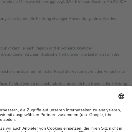
hriebene Mehrwertsteuer, ggf. zzgl. 3,95 € Versandkosten. Ab 29,00 €
kungschecks und die Prüfung etwaiger Anwendungshinweise des
itpunkt kann je nach Region und in Abhängigkeit der
 zu deiner Arzneimittelsicherheit dienen, die Lieferfrist um die
ersicherung übernimmt in der Regel die Kosten dafür, der Versicherte
Euro.
Es sind jedoch nie mehr als die tatsächlichen Kosten der Leistung
e Zuzahlungen
an bei: