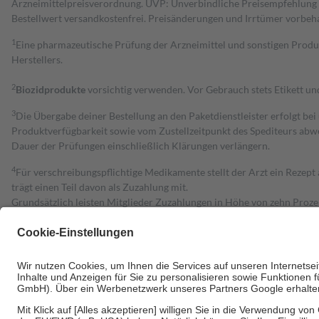
Arzneimittelpreisverordnung. UVP: Unverbindliche Preisempfehlung de
Bestell­wert versand­kosten­frei. Preisänderungen und Irrtümer vorbeh
1
Eine pharmazeutische Prüfung der Arzneimittel und sonstigen Pro
Herstellers.
2
Biozidprodukte
vorsichtig verwenden. Vor Gebrauch stets Etikett u
3
Die Übergabe deiner Bestellung an den Paketdienstleister erfolgt bei
Produktverfügbarkeit sowie vom Zustellzeitpunkt des Spediteurs abwe
Dauer der Prüfungen einschließlich Klärungen verlängern.
4
Für verschreibungspflichtige Medikamente stellt der Arzt ein Rezept 
trägt einen Teil davon als Zuzahlung mit.
Grundsätzlich leisten Mitglieder Zuzahlungen in Höhe von zehn Proz
zu entrichten.
Diese Regeln gelten grundsätzlich auch für Online-Apotheken.
Bei Heilmitteln und häuslicher Krankenpflege beträgt die Zuzahlung 
Um das Engagement der Versicherten für ihre eigene Gesundheit zu stä
• Kindern und Jugendlichen bis zum vollendeten 18. Lebensjahr mit
• Untersuchungen zur Vorsorge und Früherkennung, die von der GKV
• empfohlenen Schutzimpfungen