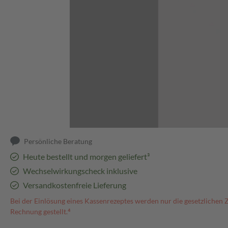
Abbildung kann abweichen
Persönliche Beratung
Heute bestellt und morgen geliefert³
Wechselwirkungscheck inklusive
Versandkostenfreie Lieferung
Bei der Einlösung eines Kassenrezeptes werden nur die gesetzlichen 
Rechnung gestellt.⁴