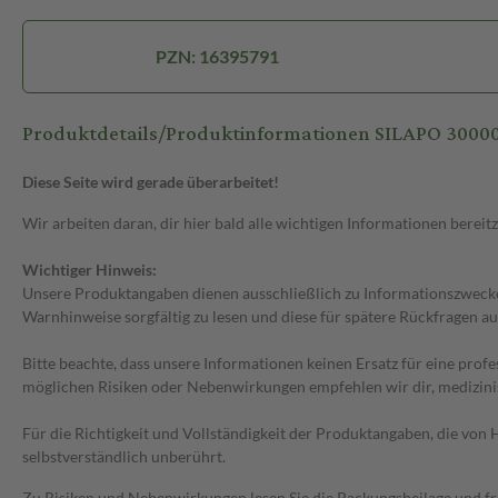
PZN: 16395791
Produktdetails/Produktinformationen SILAPO 30000
Diese Seite wird gerade überarbeitet!
Wir arbeiten daran, dir hier bald alle wichtigen Informationen bereitz
Wichtiger Hinweis:
Unsere Produktangaben dienen ausschließlich zu Informationszwecken
Warnhinweise sorgfältig zu lesen und diese für spätere Rückfragen au
Bitte beachte, dass unsere Informationen keinen Ersatz für eine prof
möglichen Risiken oder Nebenwirkungen empfehlen wir dir, medizini
Für die Richtigkeit und Vollständigkeit der Produktangaben, die vo
selbstverständlich unberührt.
Zu Risiken und Nebenwirkungen lesen Sie die Packungsbeilage und frag