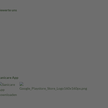
Bewerte uns
Sanicare App