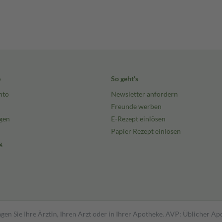
e
So geht's
nto
Newsletter anfordern
Freunde werben
gen
E-Rezept einlösen
Papier Rezept einlösen
g
gen Sie Ihre Ärztin, Ihren Arzt oder in Ihrer Apotheke. AVP: Üblicher A