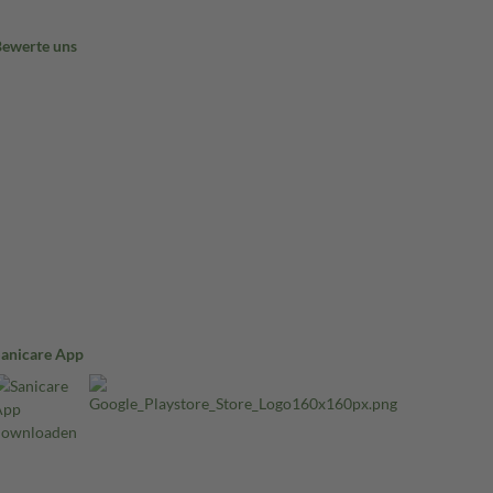
Bewerte uns
Sanicare App