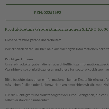
PZN: 02251692
Produktdetails/Produktinformationen SILAPO 6.000 I
Diese Seite wird gerade überarbeitet!
Wir arbeiten daran, dir hier bald alle wichtigen Informationen bereitz
Wichtiger Hinweis:
Unsere Produktangaben dienen ausschließlich zu Informationszwecken
Warnhinweise sorgfältig zu lesen und diese für spätere Rückfragen au
Bitte beachte, dass unsere Informationen keinen Ersatz für eine prof
möglichen Risiken oder Nebenwirkungen empfehlen wir dir, medizini
Für die Richtigkeit und Vollständigkeit der Produktangaben, die vo
selbstverständlich unberührt.
Zu Risiken und Nebenwirkungen lesen Sie die Packungsbeilage und frag