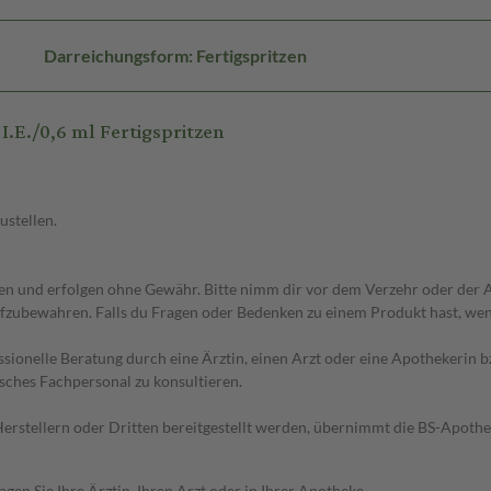
Darreichungsform: Fertigspritzen
.E./0,6 ml Fertigspritzen
ustellen.
 und erfolgen ohne Gewähr. Bitte nimm dir vor dem Verzehr oder der An
fzubewahren. Falls du Fragen oder Bedenken zu einem Produkt hast, wende
essionelle Beratung durch eine Ärztin, einen Arzt oder eine Apothekerin
sches Fachpersonal zu konsultieren.
n Herstellern oder Dritten bereitgestellt werden, übernimmt die BS-Apot
en Sie Ihre Ärztin, Ihren Arzt oder in Ihrer Apotheke.