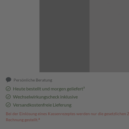
Abbildung kann abweichen
Persönliche Beratung
Heute bestellt und morgen geliefert³
Wechselwirkungscheck inklusive
Versandkostenfreie Lieferung
Bei der Einlösung eines Kassenrezeptes werden nur die gesetzlichen 
Rechnung gestellt.⁴