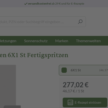
versandkostenfrei
ab 29 € und für E-Rezepte
letzungen
Sonnenschutz
Marken
Themenwelten
zen 6X1 St Fertigspritzen
6X1 St
(46,17 
277,02 €
46,17 € / 1 St
E-Rezept einlösen