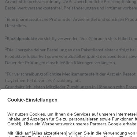
Arzneimittelpreisverordnung. UVP: Unverbindliche Preisempfehlung de
Bestell­wert versand­kosten­frei. Preisänderungen und Irrtümer vorbeh
1
Eine pharmazeutische Prüfung der Arzneimittel und sonstigen Pro
Herstellers.
2
Biozidprodukte
vorsichtig verwenden. Vor Gebrauch stets Etikett u
3
Die Übergabe deiner Bestellung an den Paketdienstleister erfolgt bei
Produktverfügbarkeit sowie vom Zustellzeitpunkt des Spediteurs abwe
Dauer der Prüfungen einschließlich Klärungen verlängern.
4
Für verschreibungspflichtige Medikamente stellt der Arzt ein Rezept 
trägt einen Teil davon als Zuzahlung mit.
Grundsätzlich leisten Mitglieder Zuzahlungen in Höhe von zehn Proz
zu entrichten.
Diese Regeln gelten grundsätzlich auch für Online-Apotheken.
Bei Heilmitteln und häuslicher Krankenpflege beträgt die Zuzahlung 
Um das Engagement der Versicherten für ihre eigene Gesundheit zu stä
• Kindern und Jugendlichen bis zum vollendeten 18. Lebensjahr mit
• Untersuchungen zur Vorsorge und Früherkennung, die von der GKV
• empfohlenen Schutzimpfungen