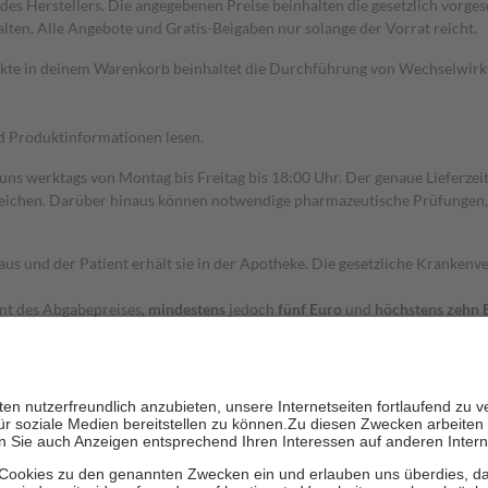
s Herstellers. Die angegebenen Preise beinhalten die gesetzlich vorgesc
alten. Alle Angebote und Gratis-Beigaben nur solange der Vorrat reicht.
dukte in deinem Warenkorb beinhaltet die Durchführung von Wechselwir
nd Produktinformationen lesen.
 uns werktags von Montag bis Freitag bis 18:00 Uhr. Der genaue Lieferze
ichen. Darüber hinaus können notwendige pharmazeutische Prüfungen, die
aus und der Patient erhält sie in der Apotheke. Die gesetzliche Krankenv
ent des Abgabepreises,
mindestens
jedoch
fünf Euro
und
höchstens zehn 
zehn Prozent der Kosten sowie zehn Euro je Verordnung.
rken und die besondere Stellung der Familie zu unterstützen, fallen
kein
 Ausnahme der Fahrkosten
 getragen werden