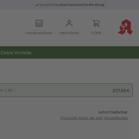
persönliche
pharmazeutische Beratung
Rezept einlösen
Mein Konto
0,00 €
Deine Vorteile
277,02 €
€ / 1 St)
sofort lieferbar
Preise inkl. MwSt. ggf. zzgl. Versandkosten