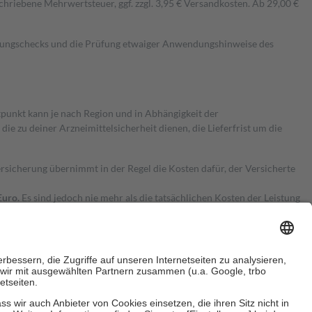
hriebene Mehrwertsteuer, ggf. zzgl. 3,95 € Versandkosten. Ab 29,00 €
kungschecks und die Prüfung etwaiger Anwendungshinweise des
itpunkt kann je nach Region und in Abhängigkeit der
 zu deiner Arzneimittelsicherheit dienen, die Lieferfrist um die
ersicherung übernimmt in der Regel die Kosten dafür, der Versicherte
Euro.
Es sind jedoch nie mehr als die tatsächlichen Kosten der Leistung
e Zuzahlungen
an bei: