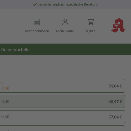
persönliche
pharmazeutische Beratung
Rezept einlösen
Mein Konto
0,00 €
Deine Vorteile
pp
91,04 €
/ 1 St)
68,97 €
/ 1 St)
57,04 €
/ 1 St)