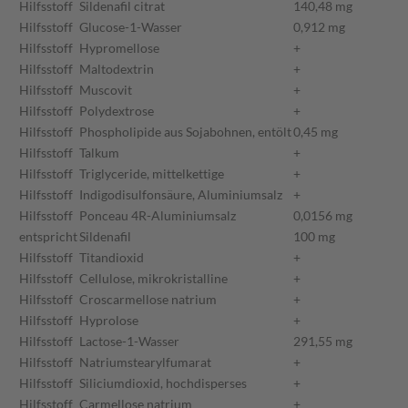
Hilfsstoff
Sildenafil citrat
140,48 mg
Hilfsstoff
Glucose-1-Wasser
0,912 mg
Hilfsstoff
Hypromellose
+
Hilfsstoff
Maltodextrin
+
Hilfsstoff
Muscovit
+
Hilfsstoff
Polydextrose
+
Hilfsstoff
Phospholipide aus Sojabohnen, entölt
0,45 mg
Hilfsstoff
Talkum
+
Hilfsstoff
Triglyceride, mittelkettige
+
Hilfsstoff
Indigodisulfonsäure, Aluminiumsalz
+
Hilfsstoff
Ponceau 4R-Aluminiumsalz
0,0156 mg
entspricht
Sildenafil
100 mg
Hilfsstoff
Titandioxid
+
Hilfsstoff
Cellulose, mikrokristalline
+
Hilfsstoff
Croscarmellose natrium
+
Hilfsstoff
Hyprolose
+
Hilfsstoff
Lactose-1-Wasser
291,55 mg
Hilfsstoff
Natriumstearylfumarat
+
Hilfsstoff
Siliciumdioxid, hochdisperses
+
Hilfsstoff
Carmellose natrium
+