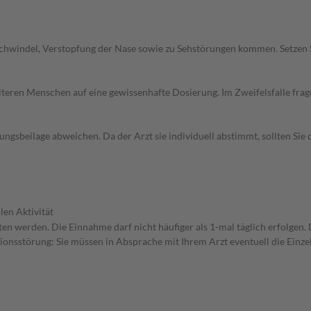
chwindel, Verstopfung der Nase sowie zu Sehstörungen kommen. Setzen 
d älteren Menschen auf eine gewissenhafte Dosierung. Im Zweifelsfalle f
gsbeilage abweichen. Da der Arzt sie individuell abstimmt, sollten Si
len Aktivität
itten werden. Die Einnahme darf nicht häufiger als 1-mal täglich erfolge
tionsstörung: Sie müssen in Absprache mit Ihrem Arzt eventuell die Ein