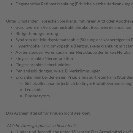
Degenerative Retinaerkrankung (Erbliche Netzhauterkrankung 
Unter Umständen - sprechen Sie hierzu mit Ihrem Arzt oder Apotheke
Geschwüre im Verdauungstrakt, die akut Beschwerden machen
Blutgerinnungsstörung
Syndrom der Multisystematrophie (Störung der körpereigenen B
Hypertrophe Kardiomyopathie (Herzmuskelerkrankung mit sta
Aortenstenose (Verengung einer Herzklappe der linken Herzhälf
Eingeschränkte Nierenfunktion
Eingeschränkte Leberfunktion
Penismissbildungen, wie z. B. Verkrümmungen
Erkrankungen bei denen ein Priapismus auftreten kann (Stunden
Sichelzellenanämie (erblich bedingte Blutbildveränderung)
Leukämie
Plasmozytom
Das Arzneimittel ist für Frauen nicht geeignet.
Welche Altersgruppe ist zu beachten?
Kinder und Jugendliche unter 18 Jahren: Das Arzneimittel darf