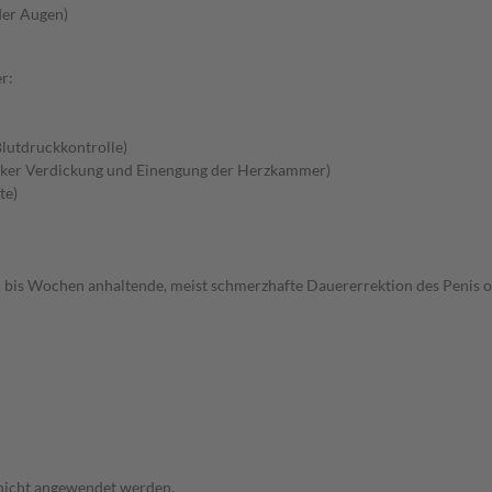
der Augen)
r:
lutdruckkontrolle)
rker Verdickung und Einengung der Herzkammer)
te)
 bis Wochen anhaltende, meist schmerzhafte Dauererrektion des Penis o
 nicht angewendet werden.