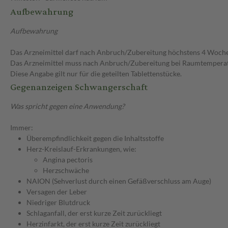
Aufbewahrung
Aufbewahrung
Das Arzneimittel darf nach Anbruch/Zubereitung höchstens 4 Woch
Das Arzneimittel muss nach Anbruch/Zubereitung bei Raumtempera
Diese Angabe gilt nur für die geteilten Tablettenstücke.
Gegenanzeigen Schwangerschaft
Was spricht gegen eine Anwendung?
Immer:
Überempfindlichkeit gegen die Inhaltsstoffe
Herz-Kreislauf-Erkrankungen, wie:
Angina pectoris
Herzschwäche
NAION (Sehverlust durch einen Gefäßverschluss am Auge)
Versagen der Leber
Niedriger Blutdruck
Schlaganfall, der erst kurze Zeit zurückliegt
Herzinfarkt, der erst kurze Zeit zurückliegt