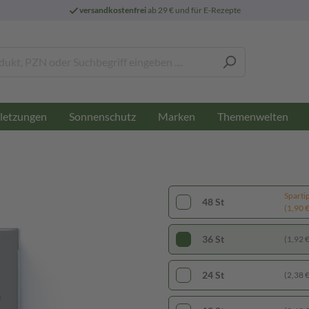
versandkostenfrei
ab 29 € und für E-Rezepte
letzungen
Sonnenschutz
Marken
Themenwelten
Sparti
48 St
(1,90 € 
36 St
(1,92 € 
24 St
(2,38 € 