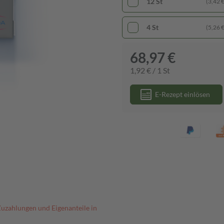
12 St
(3,42 € 
4 St
(5,26 € 
68,97 €
1,92 € / 1 St
E-Rezept einlösen
Zuzahlungen und Eigenanteile in