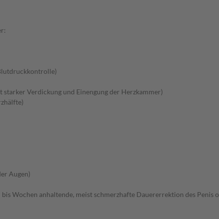
r:
lutdruckkontrolle)
 starker Verdickung und Einengung der Herzkammer)
zhälfte)
der Augen)
 bis Wochen anhaltende, meist schmerzhafte Dauererrektion des Penis o