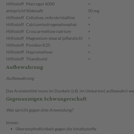
Hilfsstoff
Macrogol 6000
+
entspricht
Sildenafil
50 mg
Hilfsstoff
Cellulose, mikrokristalline
+
Hilfsstoff
Calciumhydrogenphosphat
+
Hilfsstoff
Croscarmellose natrium
+
Hilfsstoff
Magnesium stearat (pflanzlich)
+
Hilfsstoff
Povidon K25
+
Hilfsstoff
Hypromellose
+
Hilfsstoff
Titandioxid
+
Aufbewahrung
Aufbewahrung
Das Arzneimittel muss im Dunkeln (z.B. im Umkarton) aufbewahrt we
Gegenanzeigen Schwangerschaft
Was spricht gegen eine Anwendung?
Immer:
Überempfindlichkeit gegen die Inhaltsstoffe