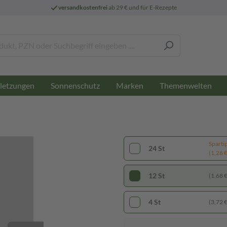
versandkostenfrei
ab 29 € und für E-Rezepte
letzungen
Sonnenschutz
Marken
Themenwelten
Sparti
24 St
(1,26 € 
12 St
(1,68 € 
4 St
(3,72 € 