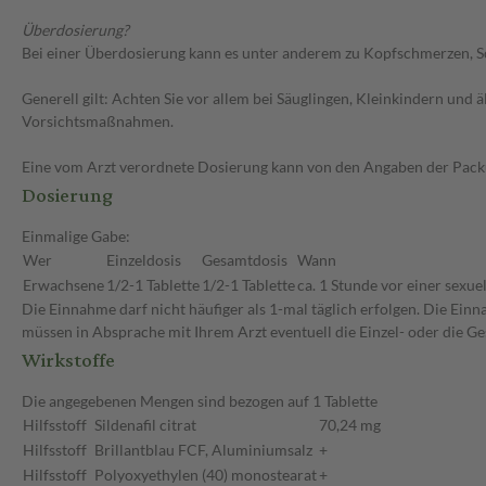
Überdosierung?
Bei einer Überdosierung kann es unter anderem zu Kopfschmerzen, S
Generell gilt: Achten Sie vor allem bei Säuglingen, Kleinkindern un
Vorsichtsmaßnahmen.
Eine vom Arzt verordnete Dosierung kann von den Angaben der Packun
Dosierung
Einmalige Gabe:
Wer
Einzeldosis
Gesamtdosis
Wann
Erwachsene
1/2-1 Tablette
1/2-1 Tablette
ca. 1 Stunde vor einer sexuel
Die Einnahme darf nicht häufiger als 1-mal täglich erfolgen. Die Ein
müssen in Absprache mit Ihrem Arzt eventuell die Einzel- oder die 
Wirkstoffe
Die angegebenen Mengen sind bezogen auf 1 Tablette
Hilfsstoff
Sildenafil citrat
70,24 mg
Hilfsstoff
Brillantblau FCF, Aluminiumsalz
+
Hilfsstoff
Polyoxyethylen (40) monostearat
+