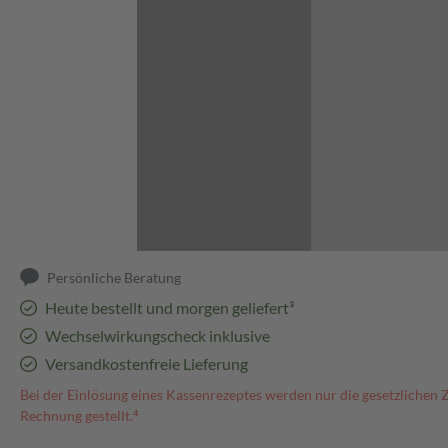
Abbildung kann abweichen
Persönliche Beratung
Heute bestellt und morgen geliefert³
Wechselwirkungscheck inklusive
Versandkostenfreie Lieferung
Bei der Einlösung eines Kassenrezeptes werden nur die gesetzlichen 
Rechnung gestellt.⁴