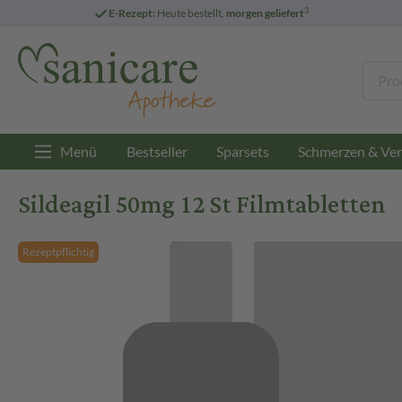
3
E-Rezept:
Heute bestellt,
morgen geliefert
Menü
Bestseller
Sparsets
Schmerzen & Ver
Sildeagil 50mg 12 St Filmtabletten
Rezeptpflichtig