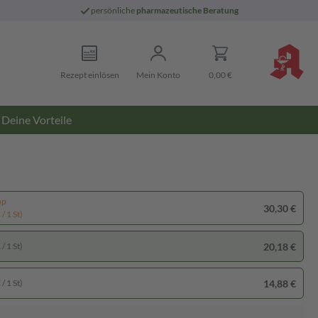
persönliche
pharmazeutische Beratung
Rezept einlösen
Mein Konto
0,00 €
Deine Vorteile
pp
30,30 €
/ 1 St)
20,18 €
/ 1 St)
14,88 €
/ 1 St)