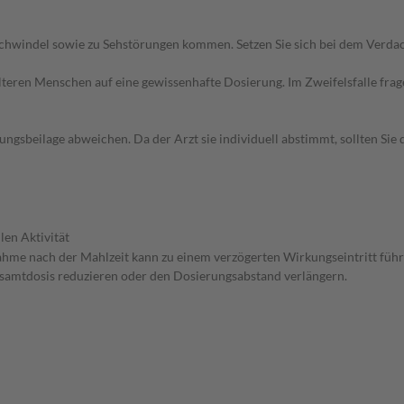
chwindel sowie zu Sehstörungen kommen. Setzen Sie sich bei dem Verda
d älteren Menschen auf eine gewissenhafte Dosierung. Im Zweifelsfalle f
gsbeilage abweichen. Da der Arzt sie individuell abstimmt, sollten Si
len Aktivität
nahme nach der Mahlzeit kann zu einem verzögerten Wirkungseintritt führ
Gesamtdosis reduzieren oder den Dosierungsabstand verlängern.