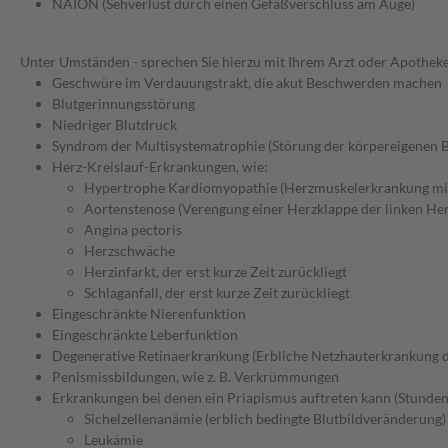
NAION (Sehverlust durch einen Gefäßverschluss am Auge)
Unter Umständen - sprechen Sie hierzu mit Ihrem Arzt oder Apotheke
Geschwüre im Verdauungstrakt, die akut Beschwerden machen
Blutgerinnungsstörung
Niedriger Blutdruck
Syndrom der Multisystematrophie (Störung der körpereigenen B
Herz-Kreislauf-Erkrankungen, wie:
Hypertrophe Kardiomyopathie (Herzmuskelerkrankung mit
Aortenstenose (Verengung einer Herzklappe der linken Her
Angina pectoris
Herzschwäche
Herzinfarkt, der erst kurze Zeit zurückliegt
Schlaganfall, der erst kurze Zeit zurückliegt
Eingeschränkte Nierenfunktion
Eingeschränkte Leberfunktion
Degenerative Retinaerkrankung (Erbliche Netzhauterkrankung 
Penismissbildungen, wie z. B. Verkrümmungen
Erkrankungen bei denen ein Priapismus auftreten kann (Stunden
Sichelzellenanämie (erblich bedingte Blutbildveränderung)
Leukämie