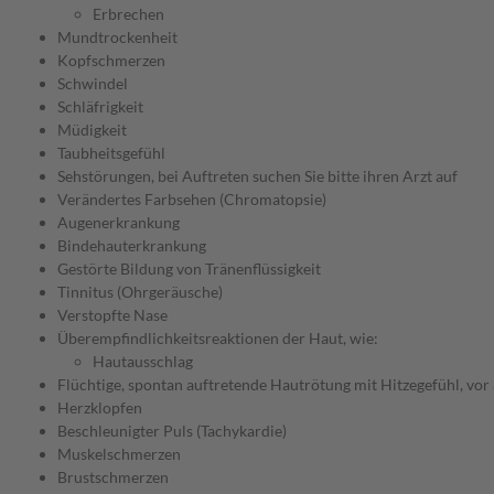
Erbrechen
Mundtrockenheit
Kopfschmerzen
Schwindel
Schläfrigkeit
Müdigkeit
Taubheitsgefühl
Sehstörungen, bei Auftreten suchen Sie bitte ihren Arzt auf
Verändertes Farbsehen (Chromatopsie)
Augenerkrankung
Bindehauterkrankung
Gestörte Bildung von Tränenflüssigkeit
Tinnitus (Ohrgeräusche)
Verstopfte Nase
Überempfindlichkeitsreaktionen der Haut, wie:
Hautausschlag
Flüchtige, spontan auftretende Hautrötung mit Hitzegefühl, vor 
Herzklopfen
Beschleunigter Puls (Tachykardie)
Muskelschmerzen
Brustschmerzen