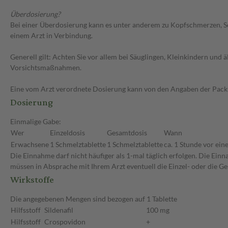
Überdosierung?
Bei einer Überdosierung kann es unter anderem zu Kopfschmerzen, S
einem Arzt in Verbindung.
Generell gilt: Achten Sie vor allem bei Säuglingen, Kleinkindern un
Vorsichtsmaßnahmen.
Eine vom Arzt verordnete Dosierung kann von den Angaben der Packun
Dosierung
Einmalige Gabe:
Wer
Einzeldosis
Gesamtdosis
Wann
Erwachsene
1 Schmelztablette
1 Schmelztablette
ca. 1 Stunde vor eine
Die Einnahme darf nicht häufiger als 1-mal täglich erfolgen. Die Ein
müssen in Absprache mit Ihrem Arzt eventuell die Einzel- oder die 
Wirkstoffe
Die angegebenen Mengen sind bezogen auf 1 Tablette
Hilfsstoff
Sildenafil
100 mg
Hilfsstoff
Crospovidon
+