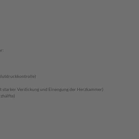
r:
lutdruckkontrolle)
 starker Verdickung und Einengung der Herzkammer)
zhälfte)