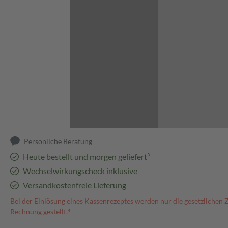
Abbildung kann abweichen
Persönliche Beratung
Heute bestellt und morgen geliefert³
Wechselwirkungscheck inklusive
Versandkostenfreie Lieferung
Bei der Einlösung eines Kassenrezeptes werden nur die gesetzlichen 
Rechnung gestellt.⁴