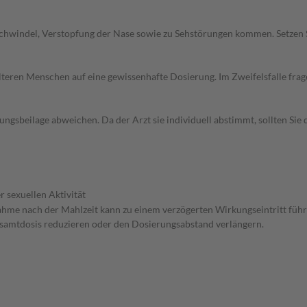
chwindel, Verstopfung der Nase sowie zu Sehstörungen kommen. Setzen 
d älteren Menschen auf eine gewissenhafte Dosierung. Im Zweifelsfalle f
gsbeilage abweichen. Da der Arzt sie individuell abstimmt, sollten Si
r sexuellen Aktivität
nahme nach der Mahlzeit kann zu einem verzögerten Wirkungseintritt führ
Gesamtdosis reduzieren oder den Dosierungsabstand verlängern.