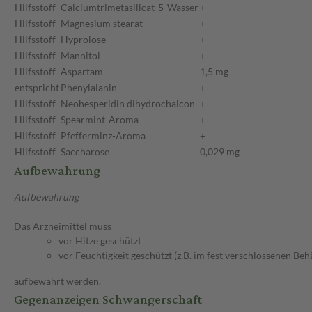
Hilfsstoff
Calciumtrimetasilicat-5-Wasser
+
Hilfsstoff
Magnesium stearat
+
Hilfsstoff
Hyprolose
+
Hilfsstoff
Mannitol
+
Hilfsstoff
Aspartam
1,5 mg
entspricht
Phenylalanin
+
Hilfsstoff
Neohesperidin dihydrochalcon
+
Hilfsstoff
Spearmint-Aroma
+
Hilfsstoff
Pfefferminz-Aroma
+
Hilfsstoff
Saccharose
0,029 mg
Aufbewahrung
Aufbewahrung
Das Arzneimittel muss
vor Hitze geschützt
vor Feuchtigkeit geschützt (z.B. im fest verschlossenen Behä
aufbewahrt werden.
Gegenanzeigen Schwangerschaft