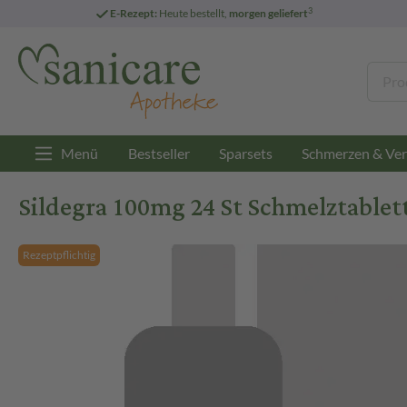
3
E-Rezept:
Heute bestellt,
morgen geliefert
Menü
Bestseller
Sparsets
Schmerzen & Ver
Sildegra 100mg 24 St Schmelztablet
Rezeptpflichtig