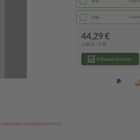
4 St
(4,80 € 
2 St
(7,84 € 
44,29 €
1,85 € / 1 St
E-Rezept einlösen
Zuzahlungen und Eigenanteile in