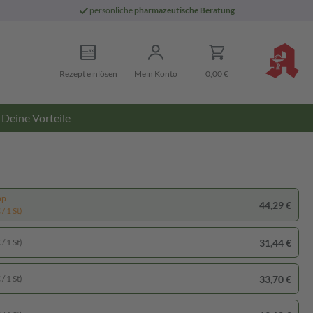
persönliche
pharmazeutische Beratung
Rezept einlösen
Mein Konto
0,00 €
Deine Vorteile
pp
44,29 €
/ 1 St)
31,44 €
/ 1 St)
33,70 €
/ 1 St)