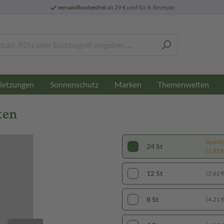
versandkostenfrei
ab 29 € und für E-Rezepte
letzungen
Sonnenschutz
Marken
Themenwelten
ten
Sparti
24 St
(1,85 € 
12 St
(2,62 € 
8 St
(4,21 € 